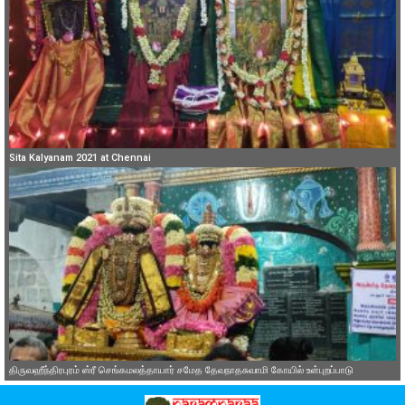
Sita Kalyanam 2021 at Chennai
திருவஹீந்திரபுரம் ஸ்ரீ செங்கமலத்தாயார் சமேத தேவநாதசுவாமி கோயில் உள்புறப்பாடு