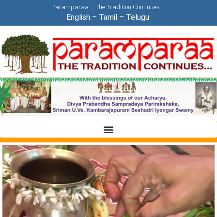
Paramparaa – The Tradition Continues….
English
–
Tamil
–
Telugu