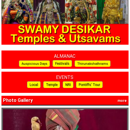
ALMANAC
Festivals
Auspicious Days
Thirunakshathrams
EVENTS
Local
Temple
NRI
Pontiffs’ Tour
Photo Gallery
more