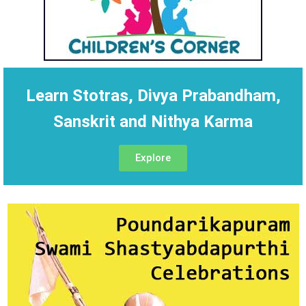
Learn Stotras, Divya Prabandham,
Sanskrit and Nithya Karma
Explore