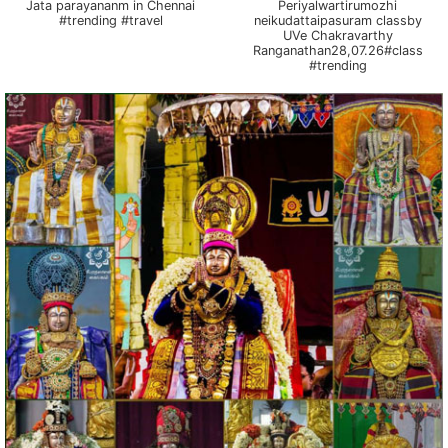
Jata parayananm in Chennai
Periyalwartirumozhi
#trending #travel
neikudattaipasuram classby
UVe Chakravarthy
Ranganathan28,07.26#class
#trending