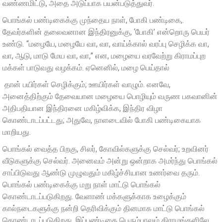
வண்ணமிட்டு, அதை அடுப்பாக பயன்படுத்துவர்.
பொங்கல் பண்டிகைக்கு முந்தைய நாள், போகி பண்டிகை,.
தேவர்களின் தலைவனான இந்திரனுக்கு, ‘போகி’ என்றொரு பெயர்
உண்டு. “மழையே, மழையே வா, வா, வாய்க்கால் வரப்பு செழிக்க வா,
வா, ஆடு, மாடு மேய வா, வா,” என, மழையை வரவேற்று கிராமப்புற
மக்கள் பாடுவது வழக்கம். ஏனெனில், மழை பெய்தால்
தான் பயிர்கள் செழிக்கும்; ஊயிர்கள் வாழும். எனவே,
அனைத்திற்கும் தேவையான மழையை பொழியும் வருண பகவானின்
அதிபதியான இந்திரனை மகிழ்விக்க, இந்திர விழா
கொண்டாடப்பட்டது; அதுவே, நாளடைவில் போகி பண்டிகையாக
மாறியது.
பொங்கல் வைத்த பிறகு, சிலர், கோவில்களுக்கு செல்வர்; உறவினர்
வீடுகளுக்கு செல்வர். அனைவம் அன்று ஒன்றாக அமர்ந்து பொங்கல்
சாப்பிடுவது ஆண்டு முழுவதும் மகிழ்ச்சியான உணர்வை தரும்.
பொங்கல் பண்டிகைக்கு மறு நாள் மாட்டு பொங்கல்
கொண்டாடப்படுகிறது. வேளாண் மக்களுக்காக உழைக்கும்
கால்நடைகளுக்கு நன்றி தெரிவிக்கும் தினமாக மாட்டு பொங்கல்
கொண்டாடப்படுகிறது. இப்பண்டிகை பெரும்பாலும் கிராமங்களிலே