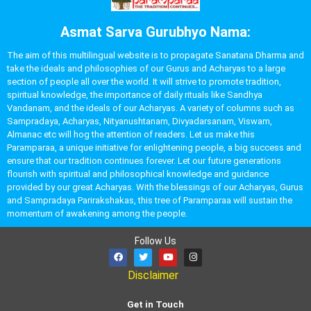
Asmat Sarva Gurubhyo Nama:
The aim of this multilingual website is to propagate Sanatana Dharma and
take the ideals and philosophies of our Gurus and Acharyas to a large
section of people all over the world. It will strive to promote tradition,
spiritual knowledge, the importance of daily rituals like Sandhya
Vandanam, and the ideals of our Acharyas. A variety of columns such as
Sampradaya, Acharyas, Nityanushtanam, Divyadarsanam, Viswam,
Almanac etc will hog the attention of readers. Let us make this
Paramparaa, a unique initiative for enlightening people, a big success and
ensure that our tradition continues forever. Let our future generations
flourish with spiritual and philosophical knowledge and guidance
provided by our great Acharyas. With the blessings of our Acharyas, Gurus
and Sampradaya Parirakshakas, this tree of Paramparaa will sustain the
momentum of awakening among the people.
Follow Us
Disclaimer
Get in Touch