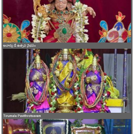
ఆచార్య డే ఉత్సవ వైభవం
Tirumala Pavithrotsavam