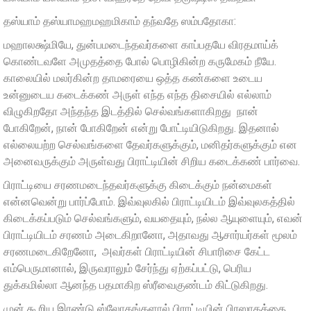
தஸ்யாம் தஸ்யாமஹமஹமிகாம் தந்வதே ஸம்பதோகா:
மஹாலக்ஷ்மியே, துன்பமடைந்தவர்களை காப்பதயே விரதமாய்க்
கொண்டவளே அமுதத்தை போல் பொழிகின்ற கருமேகம் நீயே.
காலையில் மலர்கின்ற தாமரையை ஒத்த கண்களை உடைய
உன்னுடைய கடைக்கண் அருள் எந்த எந்த திசையில் எல்லாம்
விழுகிறதோ அந்தந்த இடத்தில் செல்வங்களாகிறது நான்
போகிறேன், நான் போகிறேன் என்று போட்டியிடுகிறது. இதனால்
எல்லையற்ற செல்வங்களை தேவர்களுக்கும், மனிதர்களுக்கும் என
அனைவருக்கும் அருள்வது பிராட்டியின் சிறிய கடைக்கண் பார்வை.
பிராட்டியை சரணமடைந்தவர்களுக்கு கிடைக்கும் நன்மைகள்
என்னவென்று பார்ப்போம். இவ்வுலகில் பிராட்டியிடம் இவ்வுலகத்தில்
கிடைக்கப்படும் செல்வங்களும், வயதையும், நல்ல ஆயுளையும், எவன்
பிராட்டியிடம் சரணம் அடைகிறானோ, அதாவது ஆசார்யர்கள் மூலம்
சரணமடைகிறேனோ, அவர்கள் பிராட்டியின் சிபாரிசை கேட்ட
எம்பெருமானால், இருவராலும் சேர்ந்து ஏற்கப்பட்டு, பெரிய
துக்கமில்லா ஆனந்த பதமாகிற ஸ்ரீவைகுண்டம் கிட்டுகிறது.
முன் கூறிய இரண்டு ஸ்லோகங்களால் பிராட்டியின் பிரஸாதத்தை