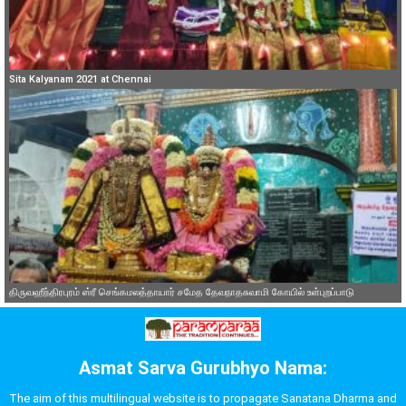
Sita Kalyanam 2021 at Chennai
திருவஹீந்திரபுரம் ஸ்ரீ செங்கமலத்தாயார் சமேத தேவநாதசுவாமி கோயில் உள்புறப்பாடு
Asmat Sarva Gurubhyo Nama:
The aim of this multilingual website is to propagate Sanatana Dharma and