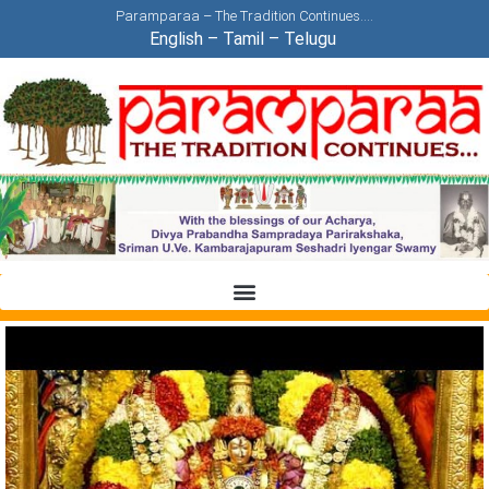
Paramparaa – The Tradition Continues….
English
–
Tamil
–
Telugu