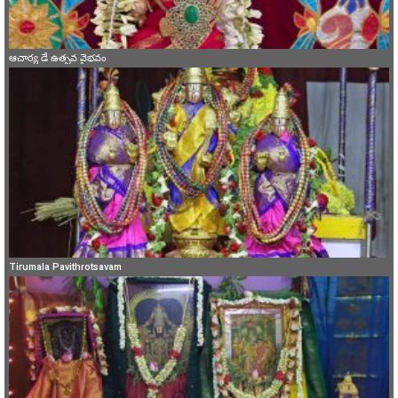
ఆచార్య డే ఉత్సవ వైభవం
Tirumala Pavithrotsavam