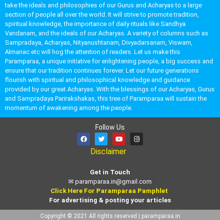
take the ideals and philosophies of our Gurus and Acharyas to a large
section of people all over the world. It will strive to promote tradition,
spiritual knowledge, the importance of daily rituals like Sandhya
Vandanam, and the ideals of our Acharyas. A variety of columns such as
Sampradaya, Acharyas, Nityanushtanam, Divyadarsanam, Viswam,
Almanac etc will hog the attention of readers. Let us make this
Paramparaa, a unique initiative for enlightening people, a big success and
ensure that our tradition continues forever. Let our future generations
flourish with spiritual and philosophical knowledge and guidance
provided by our great Acharyas. With the blessings of our Acharyas, Gurus
and Sampradaya Parirakshakas, this tree of Paramparaa will sustain the
momentum of awakening among the people.
Follow Us
Disclaimer
Get in Touch
✉
paramparaa.in@gmail.com
Click Here For Paramparaa Pamphlet
For advertising & posting your articles
Copyright © 2021 All rights reserved | paramparaa.in