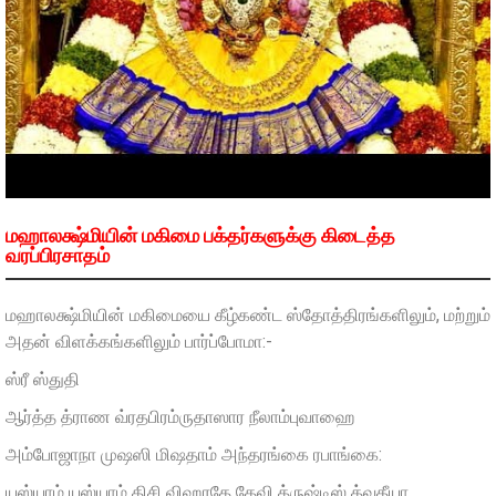
மஹாலக்ஷ்மியின் மகிமை பக்தர்களுக்கு கிடைத்த
வரப்பிரசாதம்
மஹாலக்ஷ்மியின் மகிமையை கீழ்கண்ட ஸ்தோத்திரங்களிலும், மற்றும்
அதன் விளக்கங்களிலும் பார்ப்போமா:-
ஸ்ரீ ஸ்துதி
ஆர்த்த த்ராண வ்ரதபிரம்ருதாஸார நீலாம்புவாஹை
அம்போஜாநா முஷஸி மிஷதாம் அந்தரங்கை ரபாங்கை:
யஸ்யாம் யஸ்யாம் திசி விஹரதே தேவி த்ருஷ்டிஸ் த்வதீயா