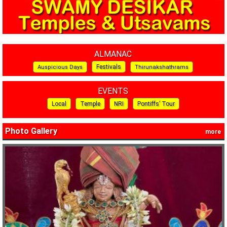
ALMANAC
Festivals
Auspicious Days
Thirunakshathrams
EVENTS
Local
Temple
NRI
Pontiffs’ Tour
Photo Gallery
more