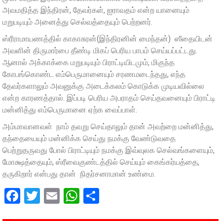
அவமதித்த இந்திரன், தேவர்கள், ஐராவதம் என்ற யானையும்
மறுபடியும் அனைத்து செல்வத்தையும் பெற்றனர்.
ஸ்ரீராமாயணத்தில் காகாசுரன்(இந்திரனின் மைந்தன்) ஸீதையிடன்
அவளின் திருமார்பை தீண்டி மிகப் பெரிய பாபம் செய்யப்பட்டது.
ஆனால் அக்காக்கை மறுபடியும் பிராட்டியிடமும், மிகுந்த
கோபங்கொண்ட எம்பெருமானையும் சரணமடைந்தது, எந்த
தேவர்களாலும் அவனுக்கு அடைக்கலம் கொடுக்க முடியவில்லை
என்ற காரணத்தால். இப்படி பெரிய அபராதம் செய்தவனையும் பிராட்டி
மன்னித்து எம்பெருமானை ஏற்க வைப்பாள்.
அம்மாவானவள் நாம் தவறு செய்தாலும் தான் அவற்றை மன்னித்து,
தந்தையையும் மன்னிக்க செய்து நமக்கு வேண்டுவதை
பெற்றுதருவது போல் பிராட்டியும் நமக்கு இவ்வுலக செல்வங்களையும்,
மோக்ஷத்தையும், ஸ்ரீவைகுண்டத்தில் செய்யும் கைங்கர்யத்தை,
தருகிறார் என்பது தான் நிதர்சனாமான் உண்மை.
Facebook
Twitter
Email
WhatsApp
Share