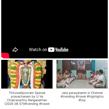
Thiruvadipooram Special
Jata parayananm in Chennai
pravachanam by U Ve
#trending #travel #highlights
Chakravarthy Ranganathan
#top
(2026 08 07)#trending #travel