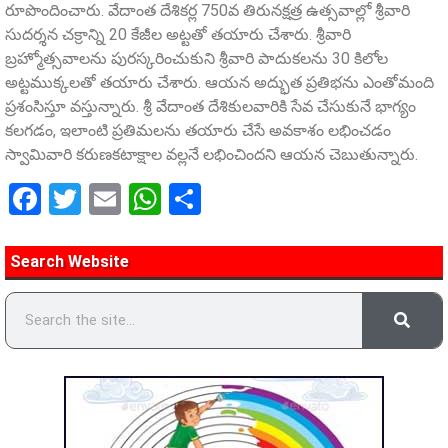
రూపొందించారు. వేదాంత దేశికర్ల 750వ తిరునక్షత్ర ఉత్సవాల్లో శ్రీవారి
సుదర్శన చక్రాన్ని 20 కేజీల అట్టతో తయారు చేశారు. శ్రీవారి
బ్రహ్మోత్సవాలను పురస్కరించుకుని శ్రీవారి పాదుకలను 30 కిలోల
అట్టముక్కలతో తయారు చేశారు. ఆయన అద్భుత ప్రతిభను ఎంతోమంది
ప్రశంసిస్తూ వస్తున్నారు. శ్రీ వేదాంత దేశికులవారికి సేవ చేసుకునే భాగ్యం
కలగడం, ఇలాంటి ప్రతిమలను తయారు చేసే అవకాశం లభించడం
స్వామివారి కరుణకటాక్షాల వల్లనే లభించిందని ఆయన చెబుతున్నారు.
Facebook
Twitter
Email
WhatsApp
Share
Search Website