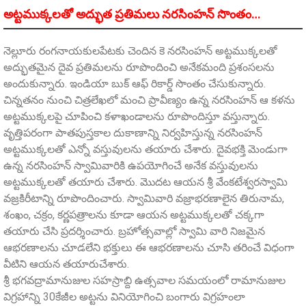
అట్టముక్కలతో అద్భుత ప్రతిమలు నరసింహన్‌ సొంతం…
నెల్లూరు రంగనాయకులపేటకు చెందిన కె నరసింహన్‌ అట్టముక్కలతో
అద్భుతమైన దైవ ప్రతిమలను రూపొందించి అనేకమంది ప్రశంసలను
అందుకున్నారు. ఇండియా బుక్‌ ఆఫ్‌ రికార్డ్‌ సొంతం చేసుకున్నారు.
చిన్నతనం నుంచి చిత్రలేఖలో మంచి ప్రావీణ్యం ఉన్న నరసింహన్‌ ఆ కళను
అట్టముక్కలపై చూపించి కళాఖండాలను రూపొందిస్తూ వస్తున్నారు.
వృత్తిపరంగా పాతపుస్తకాల దుకాణాన్ని నిర్వహిస్తున్న నరసింహన్‌
అట్టముక్కలతో ఎన్నో వస్తువులను తయారు చేశారు. దైవభక్తి మెండుగా
ఉన్న నరసింహన్‌ స్వామివారికి ఉపయోగించే అనేక వస్తువులను
అట్టముక్కలతో తయారు చేశారు. మొదట ఆయన శ్రీ వేంకటేశ్వరస్వామి
వజ్రకిరీటాన్ని రూపొందించారు. స్వామివారి వజ్రాభరణాలైన తిరునామ,
శంఖం, చక్రం, కర్ణపత్రాలను కూడా ఆయన అట్టముక్కలతో చక్కగా
తయారు చేసి ప్రదర్శించారు. బ్రహోత్సవాల్లో స్వామి వారి నిజమైన
ఆభరణాలను చూడలేని భక్తులు ఈ ఆభరణాలను చూసి తరించే విధంగా
వీటిని ఆయన తయారుచేశారు.
శ్రీ భగవద్రామానుజుల సహస్రాబ్ది ఉత్సవాల సమయంలో రామానుజుల
విగ్రహాన్ని 30కేజీల అట్టను వినియోగించి బంగారు విగ్రహంలా