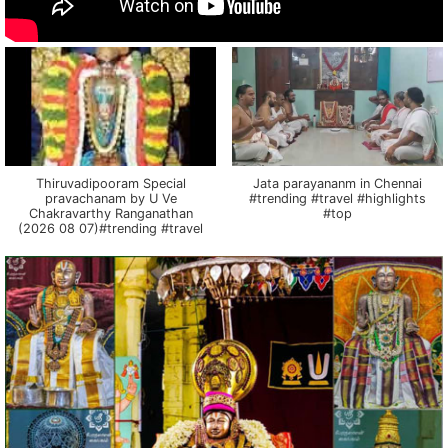
Thiruvadipooram Special
Jata parayananm in Chennai
pravachanam by U Ve
#trending #travel #highlights
Chakravarthy Ranganathan
#top
(2026 08 07)#trending #travel