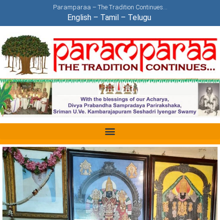
Paramparaa – The Tradition Continues…
English
–
Tamil
–
Telugu