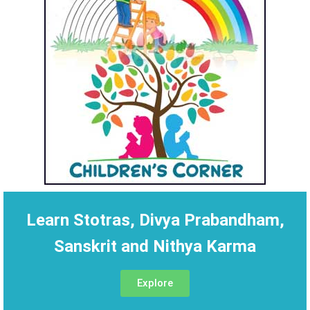
Learn Stotras, Divya Prabandham,
Sanskrit and Nithya Karma
Explore