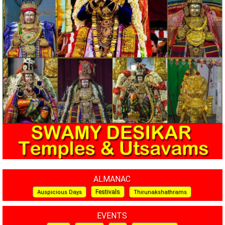
ALMANAC
Festivals
Auspicious Days
Thirunakshathrams
EVENTS