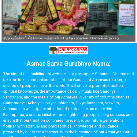
திருவஹீந்திரபுரம் ஸ்ரீ செங்கமலத்தாயார் சமேத தேவநாதசுவாமி கோயில் உள்புறப்பாடு
Asmat Sarva Gurubhyo Nama:
The aim of this multilingual website is to propagate Sanatana Dharma and
take the ideals and philosophies of our Gurus and Acharyas to a large
section of people all over the world. It will strive to promote tradition,
spiritual knowledge, the importance of daily rituals like Sandhya
Vandanam, and the ideals of our Acharyas. A variety of columns such as
Sampradaya, Acharyas, Nityanushtanam, Divyadarsanam, Viswam,
Almanac etc will hog the attention of readers. Let us make this
Paramparaa, a unique initiative for enlightening people, a big success and
ensure that our tradition continues forever. Let our future generations
flourish with spiritual and philosophical knowledge and guidance
provided by our great Acharyas. With the blessings of our Acharyas, Gurus