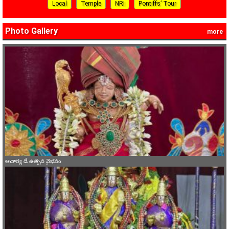
Local
Temple
NRI
Pontiffs’ Tour
Photo Gallery
more
ఆచార్య డే ఉత్సవ వైభవం