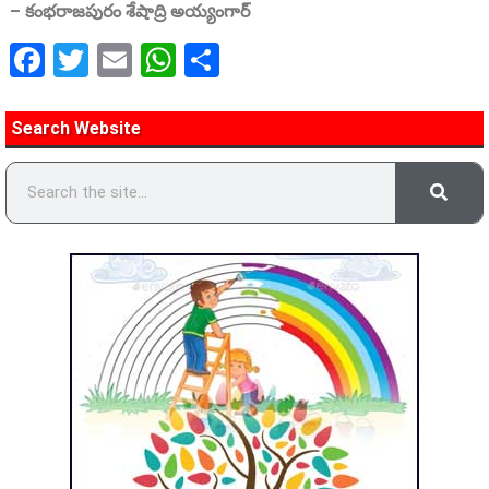
–
కంభరాజపురం
శేషాద్రి
అయ్యంగార్‌
Facebook
Twitter
Email
WhatsApp
Share
Search Website