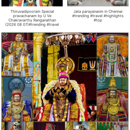
Thiruvadipooram Special
Jata parayananm in Chennai
pravachanam by U Ve
#trending #travel #highlights
Chakravarthy Ranganathan
#top
(2026 08 07)#trending #travel