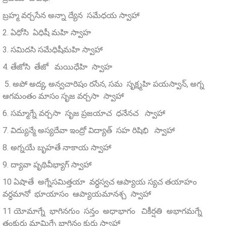
బ్రహ్మ వర్చసేన అన్నా ద్యేన సమేధయ స్వాహా
2. ఏధోసి ఏధిషీ మహి స్వాహ
3. సమిదసి సమేధిషీమహి స్వాహా
4. తేజోసి తేజో మయిధేహి స్వాహ
5. అపో అద్య, అన్వచారిషం రసేన, సమ సృక్ష్మహి పయస్వాన్‌, అగ్న
ఆగమంతం మాసం సృజ వర్చసా స్వాహా
6. సమ్మాగ్నే వర్చసా సృజ ప్రజయాచ ధనేనచ స్వాహా
7. విద్యున్మే అస్యదేవా ఇంద్రో విద్యాత్‌ సహ రిషిభి స్వాహా
8. అగ్నయే బృహతే నాకాయ స్వాహా
9. ద్యావా పృథివీభ్యాగ్‌ స్వాహా
10 ఏషాతే అగ్నేసమిత్తయా వర్ధస్వచ ఆప్యాయ స్యచ తయాహం
వర్ధమానో భూయాసం ఆప్యాయమానశ్చ స్వాహా
11 యోమాగ్నే భాగినగుం సన్తం అధాభాగం చికీర్షతి అభాగమగ్నే
తంకురు మామిగ్నే భాగినం కురు స్వాహా