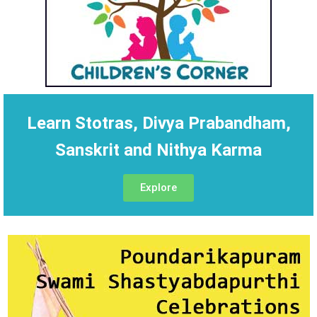
Learn Stotras, Divya Prabandham,
Sanskrit and Nithya Karma
Explore