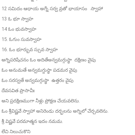
12 సమిదం ఆధాయ అగ్నే సర్వ వ్రతో భాయాసం స్వాహా
13 ఓ భూ స్వాహ
14 ఓం భువస్వాహ
15. ఓగుం సువస్వాహ
16. ఓం భూర్బువ స్సువ స్వాహ
అగ్నిపరిషేచనం ఓం అదితేఅన్వమగ్గుస్థా దక్షిణం వైపు
ఓం అనుమతే అన్వమగ్దుస్థా పడమర వైపు
ఓం సరస్వతే అన్వమగ్గుస్థా ఉత్తరం వైపు
దేవసవిత ప్రాసావీః
అని ప్రదక్షిణముగా నీళ్లు ప్రోక్షణ చేయవలెను.
ఓం శ్రీవిష్ణవే స్వాహా అనిరెండు దర్భలను అగ్నిలో చేర్చవలెను.
శ్రీ విష్ణవే పరమాత్మన ఇదం నమమ.
లేచి నిలుచుకొని