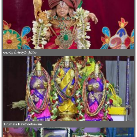
ఆచార్య డే ఉత్సవ వైభవం
Tirumala Pavithrotsavam