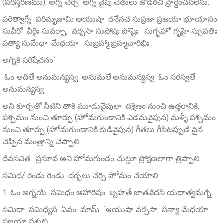
(పరిస్తరణము). అగ్ని చేర్చి అగ్ని వైపు చేతులు జోడిరచి ప్రార్థించవలెను.
పరిత్వాగ్నే పరిమృజామి ఆయుషా ధనేనచ సుప్రజా ప్రజయా భూయాసం.
సువీరో వీరైః సువర్చా, వర్చసా సుపోషః పోషైః సుగృహో గృహై స్సుపతిః
పత్యా సుమేధా మేధయా సుబ్రహ్మా బ్రహ్మచారిభిః
అగ్నికి పరిషేచనం`
ఓం అదితే అనుమన్యస్వ అనుమతే అనుమన్యస్వ ఓం సరస్వతే
అనుమన్యస్వ
అని కూర్చతో నీటిని తాకి మూడువైపులా దక్షిణం నుంచి ఉత్తరానికి,
పశ్చిమం నుంచి తూర్పు (హోమగుండానికి ఎడమవైపున) మళ్ళీ పశ్చిమం
నుంచి తూర్పు (హోమగుండానికి కుడివైపున) గీతలు గీసేటప్పుడే పైన
చెప్పిన మంత్రాన్ని చెప్పాలి.
దేవసవిత : ప్రసూవ అని హోమగుండం చుట్టూ ప్రోక్షణలాగా త్రిప్పాలి.
సమిధ/ రెండు రెండు దర్భలు చేర్చి హోమం చేయాలి.
1. ఓం అగ్నయే సమిధం ఆహారిషం బృహతే జాతవేదసే యథాత్వమగ్నే
సమిధా సమిధ్యస ఏవం మామ్‌ `ఆయుషా వర్చసా సన్యా మేధయా
ప్రజయా పశుభి: