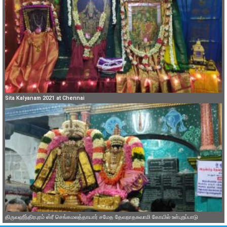
Sita Kalyanam 2021 at Chennai
திருவஹீந்திரபுரம் ஸ்ரீ செங்கமலத்தாயார் சமேத தேவநாதசுவாமி கோயில் உள்புறப்பாடு