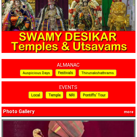
ALMANAC
Festivals
Auspicious Days
Thirunakshathrams
EVENTS
Local
Temple
NRI
Pontiffs’ Tour
Photo Gallery
more