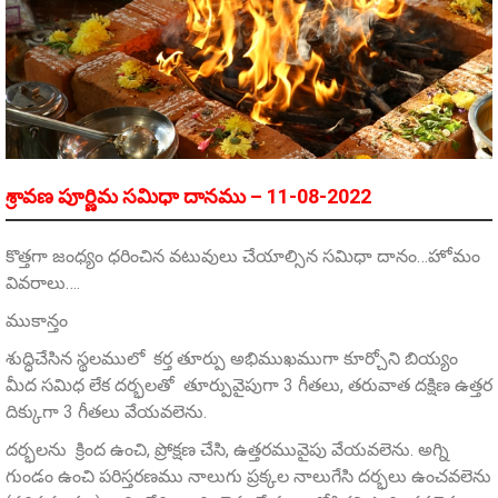
శ్రావణ పూర్ణిమ సమిధా దానము – 11-08-2022
కొత్తగా జంధ్యం ధరించిన వటువులు చేయాల్సిన సమిధా దానం…హోమం
వివరాలు….
ముకాన్తం
శుద్ధిచేసిన స్థలములో కర్త తూర్పు అభిముఖముగా కూర్చోని బియ్యం
మీద సమిధ లేక దర్భలతో తూర్పువైపుగా 3 గీతలు, తరువాత దక్షిణ ఉత్తర
దిక్కుగా 3 గీతలు వేయవలెను.
దర్భలను క్రింద ఉంచి, ప్రోక్షణ చేసి, ఉత్తరమువైపు వేయవలెను. అగ్ని
గుండం ఉంచి పరిస్తరణము నాలుగు ప్రక్కల నాలుగేసి దర్భలు ఉంచవలెను