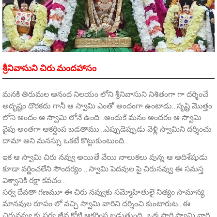
శ్రీనివాసుని చిరు మందహాసం
మనకి తిరుమల ఆనంద నిలయం లోని శ్రీనివాసుని నిశితంగా గా దర్శించే
అదృష్టం దొరకదు గానీ ఆ స్వామి ఎంతో అందంగా ఉంటాడు…సృష్టి మొత్తం
లోని అందం ఆ స్వామి లోనే ఉంది…అందుకే మనం అందరం ఆ స్వామి
వైపు అంతగా ఆకర్షింప బడతాము…ఎప్పుడెప్పుడు వెళ్లి స్వామిని దర్శించు
దామా అని మనస్సు ఒకటే కొట్టుకుంటుంది…
ఇక ఆ స్వామి చిరు నవ్వు అయితే వేయి నాలుకలు వున్న ఆ ఆదిశేషుడు
కూడా వర్ణించలేని సౌందర్యం …స్వామి పెదవుల పై చిరునవ్వు ఈ సమస్త
విశ్వానికి రక్షా కవచం…
సర్వ దేవతా గణమూ ఈ చిరు నవ్వుకు సమ్మోహితులై నిత్యం సామాన్య
మానవుల రూపం లో వచ్చి స్వామి వారిని దర్శించి కుంటారుట…ఈ
చిరునవ్వు కు సర్వ జీవ కోటి ఆకర్షింప బడుతుంది…ఒక్కసారి స్వామి వారి