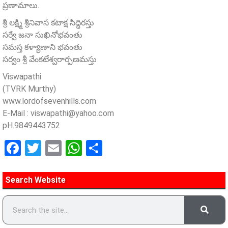
ప్రణామాలు.
శ్రీ లక్ష్మి శ్రీనివాస కటాక్ష సిద్ధిరస్తు
సర్వే జనా సుఖినోభవంతు
సమస్త కళ్యాణాని భవంతు
సర్వం శ్రీ వేంకటేశ్వరార్పణమస్తు
Viswapathi
(TVRK Murthy)
www.lordofsevenhills.com
E-Mail :
viswapathi@yahoo.com
pH.9849443752
Facebook
Twitter
Email
WhatsApp
Share
Search Website