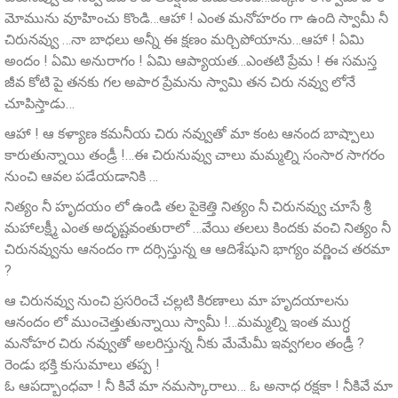
మోమును వూహించు కొండి…ఆహా ! ఎంత మనోహరం గా ఉంది స్వామీ నీ
చిరునవ్వు …నా బాధలు అన్నీ ఈ క్షణం మర్చిపోయాను…ఆహా ! ఏమి
అందం ! ఏమి అనురాగం ! ఏమి ఆప్యాయత…ఎంతటి ప్రేమ ! ఈ సమస్త
జీవ కోటి పై తనకు గల అపార ప్రేమను స్వామి తన చిరు నవ్వు లోనే
చూపిస్తాడు…
ఆహా ! ఆ కళ్యాణ కమనీయ చిరు నవ్వుతో మా కంట ఆనంద బాష్పాలు
కారుతున్నాయి తండ్రీ !…ఈ చిరునువ్వు చాలు మమ్మల్ని సంసార సాగరం
నుంచి ఆవల పడేయడానికి …
నిత్యం నీ హృదయం లో ఉండి తల పైకెత్తి నిత్యం నీ చిరునవ్వు చూసే శ్రీ
మహాలక్ష్మీ ఎంత అదృష్టవంతురాలో …వేయి తలలు కిందకు వంచి నిత్యం నీ
చిరునవ్వును ఆనందం గా దర్సిస్తున్న ఆ ఆదిశేషుని భాగ్యం వర్ణించ తరమా
?
ఆ చిరునవ్వు నుంచి ప్రసరించే చల్లటి కిరణాలు మా హృదయాలను
ఆనందం లో ముంచెత్తుతున్నాయి స్వామీ !…మమ్మల్ని ఇంత ముగ్ధ
మనోహర చిరు నవ్వుతో అలరిస్తున్న నీకు మేమేమీ ఇవ్వగలం తండ్రీ ?
రెండు భక్తి కుసుమాలు తప్ప !
ఓ ఆపద్బాంధవా ! నీ కివే మా నమస్కారాలు… ఓ అనాధ రక్షకా ! నీకివే మా