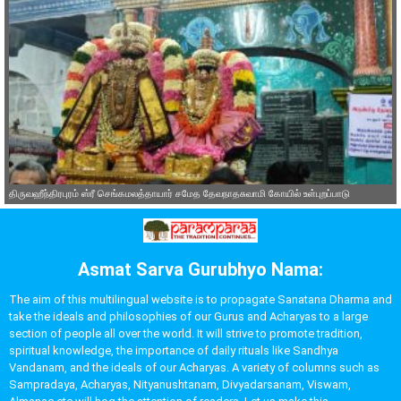
திருவஹீந்திரபுரம் ஸ்ரீ செங்கமலத்தாயார் சமேத தேவநாதசுவாமி கோயில் உள்புறப்பாடு
Asmat Sarva Gurubhyo Nama:
The aim of this multilingual website is to propagate Sanatana Dharma and
take the ideals and philosophies of our Gurus and Acharyas to a large
section of people all over the world. It will strive to promote tradition,
spiritual knowledge, the importance of daily rituals like Sandhya
Vandanam, and the ideals of our Acharyas. A variety of columns such as
Sampradaya, Acharyas, Nityanushtanam, Divyadarsanam, Viswam,