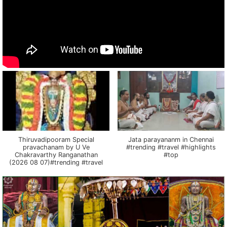
Thiruvadipooram Special
Jata parayananm in Chennai
pravachanam by U Ve
#trending #travel #highlights
Chakravarthy Ranganathan
#top
(2026 08 07)#trending #travel