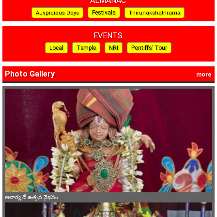
ALMANAC
Festivals
Auspicious Days
Thirunakshathrams
EVENTS
Local
Temple
NRI
Pontiffs’ Tour
Photo Gallery
more
ఆచార్య డే ఉత్సవ వైభవం