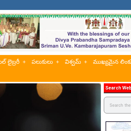
ల్ లైబ్రరీ
పలుకులు
విశ్వమ్
ముఖ్యమైన లింక
Search Web