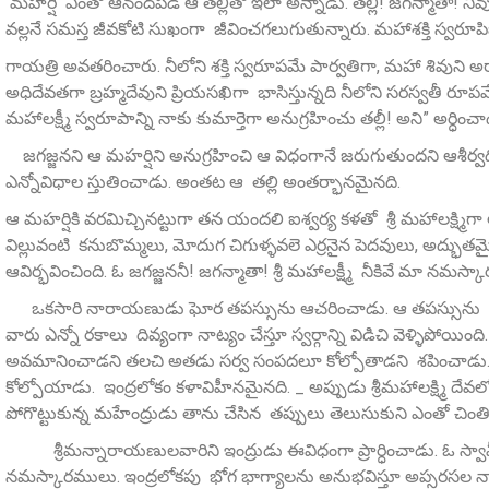
మహర్షి ఎంతో ఆనందపడి ఆ తల్లితో ఇలా అన్నాడు. తల్లీ! జగన్మాతా! నీవు మ
వల్లనే సమస్త జీవకోటి సుఖంగా జీవించగలుగుతున్నారు. మహాశక్తి స్వరూపి
గాయత్రి అవతరించారు. నీలోని శక్తి స్వరూపమే పార్వతిగా, మహా శివుని అ
అధిదేవతగా బ్రహ్మదేవుని ప్రియసఖిగా భాసిస్తున్నది నీలోని సరస్వతీ ర
మహాలక్ష్మీ స్వరూపాన్ని నాకు కుమార్తెగా అనుగ్రహించు తల్లీ! అని” అర్ధించా
జగజ్జనని ఆ మహర్షిని అనుగ్రహించి ఆ విధంగానే జరుగుతుందని ఆశీర్
ఎన్నోవిధాల స్తుతించాడు. అంతట ఆ తల్లి అంతర్భానమైనది.
ఆ మహర్షికి వరమిచ్చినట్టుగా తన యందలి ఐశ్వర్య కళతో శ్రీ మహాలక్ష్మ
విల్లువంటి కనుబొమ్మలు, మోదుగ చిగుళ్ళవలె ఎర్రనైన పెదవులు, అద్భుతమైన చెక
ఆవిర్భవించింది. ఓ జగజ్జననీ! జగన్మాతా! శ్రీ మహాలక్ష్మీ నీకివే మా నమస్
ఒకసారి నారాయణుడు ఘోర తపస్సును ఆచరించాడు. ఆ తపస్సును భం
వారు ఎన్నో రకాలు దివ్యంగా నాట్యం చేస్తూ స్వర్గాన్ని విడిచి వెళ్ళిపో
అవమానించాడని తలచి అతడు సర్వ సంపదలూ కోల్పోతాడని శపించాడు. ఆ 
కోల్పోయాడు. ఇంద్రలోకం కళావిహీనమైనది. _ అప్పుడు శ్రీమహాలక్ష్మి దేవలోక
పోగొట్టుకున్న మహేంద్రుడు తాను చేసిన తప్పులు తెలుసుకుని ఎంతో చింతి
శ్రీమన్నారాయణులవారిని ఇంద్రుడు ఈవిధంగా ప్రార్ధించాడు. ఓ స్వామీ
నమస్కారములు. ఇంద్రలోకపు భోగ భాగ్యాలను అనుభవిస్తూ అప్సరసల న