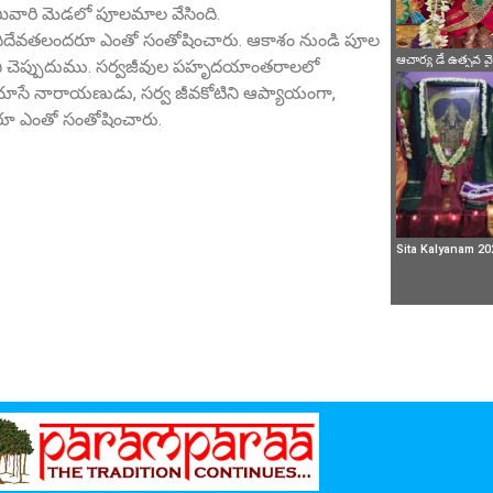
ామివారి మెడలో పూలమాల వేసింది.
బ్రహ్మాదిదేవతలందరూ ఎంతో సంతోషించారు. ఆకాశం నుండి పూల
ఆచార్య డే ఉత్సవ 
ం ఏమని చెప్పుదుము. సర్వజీవుల పహృదయాంతరాలలో
సే నారాయణుడు, సర్వ జీవకోటిని ఆప్యాయంగా,
దరూ ఎంతో సంతోషించారు.
Sita Kalyanam 20