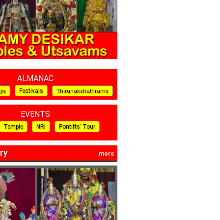
ALMANAC
Festivals
ays
Thirunakshathrams
EVENTS
Temple
NRI
Pontiffs’ Tour
ry
more