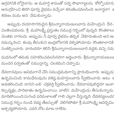
ఆగ్రహానికి లోనైనాను. ఆ మహర్షి శాపంతో సర్వ సౌభాగ్యాలను కోల్పోయా
అనుగ్రహించి తిరిగి పూర్వ వైభవం వచ్చేలా కరుణించవలసింది. జనార్దనా! జగ
శరణం మమ అని వేడుకున్నాడు.
అప్పుడు దయాసాగరుడైన శ్రీమన్నారాయణులవారు మహేంద్రుని దీన స్థితి
చింతింపవలదు. శ్రీ మహాలక్ష్మీ ప్రస్తుతం సముద్ర గర్భంలో వున్నది. 
చెంతకు రాగలదు. అప్పుడు నీ పూర్వ వైభవం తప్పక చేకూరుతుంది అని అన్
నమస్కరించి శలవు తీసుకుని ఇంద్రలోకానికి వెళ్ళిపోయాడు. కొంతకాలాని
సంకల్పించారు. వారందరూ కలిసి శ్రీమన్నారాయణులవారి వద్దకు వచ్చి సము
మధనంలో తమకు సహకరించవలసినదిగా అర్ధించారు. శ్రీమన్నారాయణులవారు
మందర పర్వతంతో సముద్రాన్ని చిలకమని చెప్పాడు.
దేవదానవులు ఆవిధంగానే చేసి సముద్రమథనాన్ని ప్రారంభించారు. అప్పుడు 
ఉద్భవించింది. కామధేనువును వశిష్ఠ మహర్షులవారు స్వీకరించారు. అటు తర
అవతరించింది. దానిని బలి చక్రవర్తి స్వీకరించాడు. దేవదానవులిద్దరూ ఇ
కల్పవృక్షం, పారిజాతం ఉద్భవించాయి. వాటిని మహేంద్రుడు తీసుకున్నా
మారిపోయింది.సుగంధ పరిమళాలతో గాలి చల్లగా వీస్తున్నది. దేవకన
సముద్ర గర్భం నుండి దివ్య తేజస్సుతో వెలిగిపోతూ శ్రీ మహాలక్ష్మి ఆవిర్
ఆశ్చర్యపోయారు. ఎవరి నోట మాట రాలేదు.