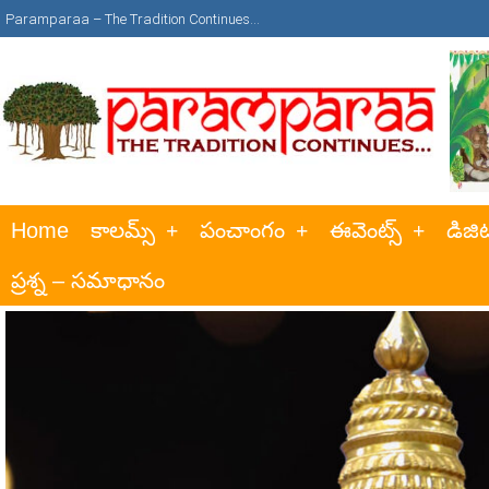
Paramparaa – The Tradition Continues…
Home
కాలమ్స్
పంచాంగం
ఈవెంట్స్
డిజిట
ప్రశ్న – సమాధానం