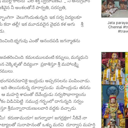
ుల్లోకాలను ఏలే శక్తి స్వరూపిణివి. _ నీ అనుగ్రహం
ణివైన నీ అంశలతోనే పార్వతి, సరస్వతి,
ర్భాంగిగా వెలుగొందుతున్నది. ఇక సర్వ విద్యలకూ
Jata paraya
ూపమే కదా తల్లీ! ఇక మూడవదైన వైభవ కళ అగు శ్రీ
Chennai #t
డు.
#trav
వదించింది.భృగువు ఎంతో ఆనందపడి జగన్మాతను
ిగా అవతరించింది. కమలములవంటి కన్నులు, మన్మధుని
్కిళ్ళతో దివ్యంగా ప్రకాశిస్తూ శ్రీ మహాలక్ష్మి
కారములు.
గపరచడానికై ఇంద్రుడు అప్సరసలను పంపించాడు.
యింది. ఇది తెలుసుకున్న దూర్వాసుడు మహేంద్రుడు తనను
మహర్షి శాపంతో దేవేంద్రుడు సర్వసౌభాగ్యాలను
ం విడిచిపెట్టి సముద్ర గర్భంలో దాగున్నది. సర్వం
స్తూ శ్రీమన్నారాయణులవారి వద్దకు వచ్చాడు.
! కరుణామయా! జగన్నాథా! జగద్రక్షకా! నీకివే నా
ాట్యాలతో సురాపానంతో ఒళ్ళు మరచి దూర్వాస మహర్షి