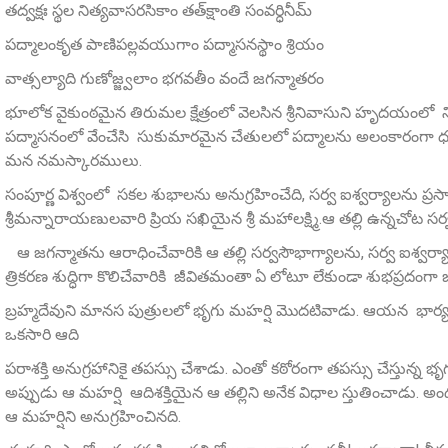
తద్వక్షః స్థల నిత్యవాసరసికాం తత్‌క్షాంతి సంవర్ధినీమ్‌
పద్మాలంకృత పాణిపల్లవయుగాం పద్మాసనస్థాం శ్రియం
వాత్సల్యాది గుణోజ్జ్వలాం భగవతీం వందే జగన్మాతరం
భూలోక వైకుంఠమైన తిరుమల క్షేత్రంలో వెలసిన శ్రీనివాసుని హృదయంలో న
పద్మాసనంలో వేంచేసి సుకుమారమైన చేతులలో పద్మాలను అలంకారంగా ధరిస్తూ భ
మన నమస్కారములు.
సంపూర్ణ విశ్వంలో సకల శుభాలను అనుగ్రహించేది, సర్వ ఐశ్వర్యాలను ప్రసాద
శ్రీమన్నారాయణులవారి ప్రియ సఖియైన శ్రీ మహాలక్ష్మి.ఆ తల్లి ఉన్నచోట 
ఆ జగన్మాతను ఆరాధించేవారికి ఆ తల్లి సర్వసౌభాగ్యాలను, సర్వ ఐశ్వర్యాల
త్రికరణ శుద్ధిగా కొలిచేవారికి జీవితమంతా ఏ లోటూ లేకుండా శుభప్రదంగా
బ్రహ్మదేవుని మానస పుత్రులలో భృగు మహర్షి మొదటివాడు. ఆయన భార్య ప
ఒకసారి ఆది
పరాశక్తి అనుగ్రహానికై తపస్సు చేశాడు. ఎంతో కఠోరంగా తపస్సు చేస్తున్న భృగు
అప్పుడు ఆ మహర్షి ఆదిశక్తియైన ఆ తల్లిని అనేక విధాల స్తుతించాడు. 
ఆ మహర్షిని అనుగ్రహించినది.