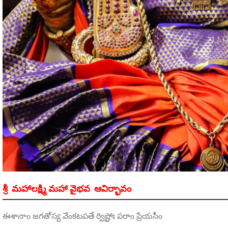
శ్రీ మహాలక్ష్మి మహా వైభవ ఆవిర్భావం
ఈశానాం జగతోస్య వేంకటపతే ర్విష్టోః పరాం ప్రేయసీం