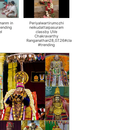
nanm in
Periyalwartirumozhi
rending
neikudattaipasuram
el
classby UVe
Chakravarthy
Ranganathan28,07.26#class
#trending