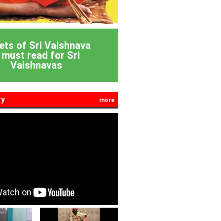
ets of Sri Vaishnava
 must read for Sri
Vaishnavas
ry
more