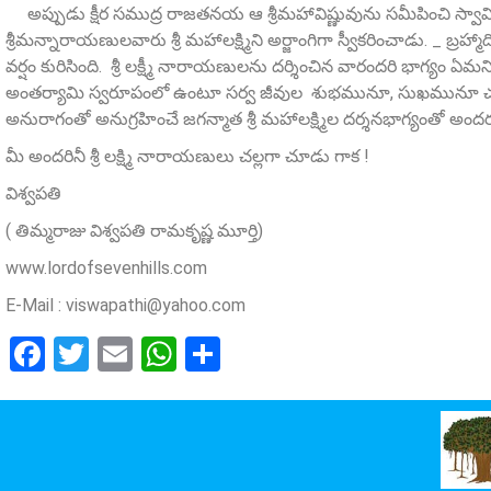
అప్పుడు క్షీర సముద్ర రాజతనయ ఆ శ్రీమహావిష్ణువును సమీపించి స్వ
శ్రీమన్నారాయణులవారు శ్రీ మహాలక్ష్మిని అర్జాంగిగా స్వీకరించాడు. _ 
వర్షం కురిసింది. శ్రీ లక్ష్మీ నారాయణులను దర్శించిన వారందరి భాగ్య
అంతర్యామి స్వరూపంలో ఉంటూ సర్వ జీవుల శుభమునూ, సుఖమునూ చూ
అనురాగంతో అనుగ్రహించే జగన్మాత శ్రీ మహాలక్ష్మిల దర్శనభాగ్యంతో అం
మీ అందరినీ శ్రీ లక్ష్మి నారాయణులు చల్లగా చూడు గాక !
విశ్వపతి
( తిమ్మరాజు విశ్వపతి రామకృష్ణ మూర్తి)
www.lordofsevenhills.com
E-Mail :
viswapathi@yahoo.com
Facebook
Twitter
Email
WhatsApp
Share