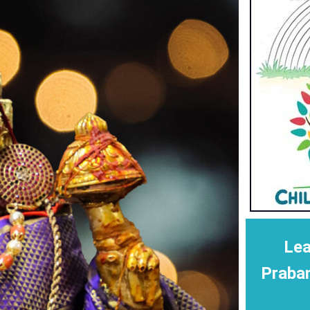
Lea
Praba