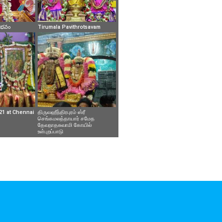
వైభవం
Tirumala Pavithrotsavam
21 at Chennai
திருவஹீந்திரபுரம் ஸ்ரீ
செங்கமலத்தாயார் சமேத
தேவநாதசுவாமி கோயில்
உள்புறப்பாடு