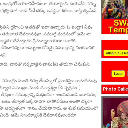
ను. ఇంద్రలోకం కళావిహీనంగా తయారైంది. దయచేసి నన్ను
త్ర్రభూ! నాకు నీవే దిక్కు అన్యధా శరణం నాస్తి త్వమేవ
ని గ్రహించి అతడితో ఇలా అన్నారు. ఓ ఇంద్రా! నీవు
కొంతకాలం తరువాత దేవదానవుల సముద్ర మధనంలో ఆమె నా
నాడు. దేవేంద్రుడు శ్రీమన్నారాయణులవారికి
కి దేవదానవులు అమృతం కోసమై సముద్రాన్ని చిలకడానికి
Auspicious D
ద్ర
 వారితో సర్పరాజైన వాసుకిని తోడుగా చేసుకుని,
Local
సముద్రం నుండి దివ్య తేజస్సుతో ప్రకాశిస్తూ కామధేనువు
్వాత సముద్రం నుండి దివ్యాశ్వం (ఉచ్చెశ్రవం )
Photo Galle
ంకా తీవ్రంగా సముద్రాన్ని మధించగా అందునుండి ఐరావతం,
డు. అటు తర్వాత ఒక్కసారిగా వాతావరణం అంతా చల్లగా
్యలందరూ అద్భుతంగా గానం చేయసాగారు. ఆ శుభ సమయంలో
భవించింది. ఆమె సౌందర్యానికి దేవదానవులందరూ