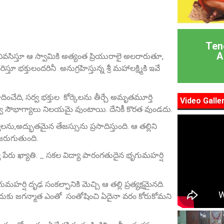
Ten
A
ివసిస్తూ ఆ స్వామికి అత్యంత ప్రియురాలై అలరారుతూ,
క్తులందరినీ అనుగ్రహిస్తున్న శ్రీ మహాలక్ష్మికి ఇవే
ించేది, సర్వ భక్తుల కోర్కెలను తీర్చే అమృతమూర్తి
Video Galle
సర్వ సౌభాగ్యాలు నిలయమై వుంటాయి. దేనికీ కొరత వుండదు.
ను,అద్భుతమైన తేజస్సును ప్రసాదిస్తుంది. ఆ తల్లిని
 జరుగుతుంది.
ేరు ఖ్యాతి. _ సకల విద్యా పారంగతుదైన భృగుమహర్షి
మహర్షి దృఢ సంకల్పానికి మెచ్చి ఆ తల్లి ప్రత్యక్షమైనది.
అందుకు జగన్మాత ఎంతో సంతోషించి ఏదైనా వరం కోరుకోమని