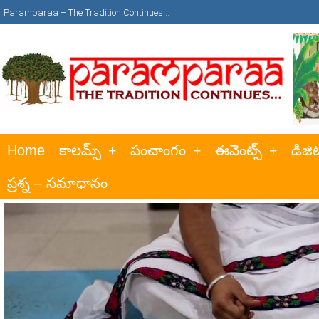
Paramparaa – The Tradition Continues…
Home
కాలమ్స్
పంచాంగం
ఈవెంట్స్
డిజిట
ప్రశ్న – సమాధానం