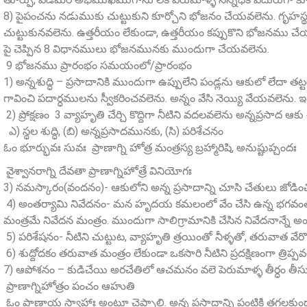
8) పైపంచను నడుముకు చుట్టుకుని కూర్చోని భోజనం చేయవలెను. గృహస్
చుట్టుకునవలెను. ఉత్తరీయం లేకుండా, ఉత్తరీయం కప్పుకొని భోజనము చ
పై చెప్పిన 8 విధానములు భోజనమునకు ముందుగా చేయవలెను.
9 భోజనము ప్రారంభం సమయంలో/ప్రారంభం
1) అన్నశుద్ధి – ప్రసాదానికి ముందుగా ఉప్పులేని పండ్లను ఆకులో లేదా తట
గావించి పదార్ధములను స్వీకరించవలెను. అన్నం వేసి నెయ్యి వేయవలెను.
2) ప్రోక్షణం 3 వ్యాహృతి చేర్చి కొద్దిగా నీటిని వదలవలెను అన్నప్రసాద ఆక
ఎ) స్థల శుద్ధి, (బి) అన్నప్రసాదమునకు, (సి) పరిశేచనం
ఓం భూర్భువః సువః ప్రాణాగ్ని హోత్ర మంత్రస్య బ్రహ్మారిషి, అనుష్టుప్చందః
వైశ్వానరాగ్ని దేవతా ప్రాణాగ్నిహోత్రే వినియోగః
3) నమస్కారం(వందనం)- ఆకులోని అన్న ప్రసాదాన్ని చూసి చేతులు జోడించి 
4) అంతర్యామి నివేదనం- మన హృదయ కమలంలో వేం చేసి ఉన్న భగవంతునికి
మంత్రమే నివేదన మంత్రం. ముందుగా సాలిగ్రామానికి చేసిన నివేదనాన్నే అ
5) పరిశేషనం- నీటిని చుట్టుట, వ్యాహృతి త్రయింతో నీళ్ళతో, తరువాత వేరొక
6) శుద్దోదకం తరువాత మంత్రం లేకుండా ఒకసారి నీటిని ప్రదక్షిణంగా త్రిప్ప
7) ఆపోశనం – కుడిచేయి అరచేతిలో ఆచమనం వలె పెరుమాళ్ళ తీర్ధం తీసుక
ప్రాణాగ్నిహోత్రం పంచం ఆహుతి
ఓం ప్రాణాయ స్వాహాః అంటూ చెప్పాలి. అన్న ప్రసాదాన్ని పంటికి తగలకు