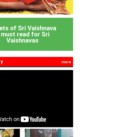
ets of Sri Vaishnava
 must read for Sri
Vaishnavas
ry
more