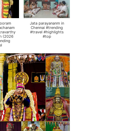
pooram
Jata parayananm in
vachanam
Chennai #trending
ravarthy
#travel #highlights
n (2026
#top
ending
el