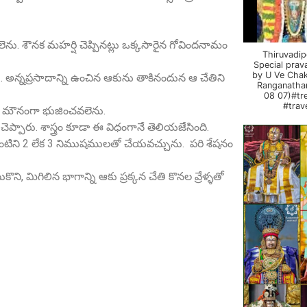
. శౌనక మహర్షి చెప్పినట్లు ఒక్కసారైన గోవిందనామం
Thiruvadi
Special pra
by U Ve Chak
. అన్నప్రసాదాన్ని ఉంచిన ఆకును తాకినందున ఆ చేతిని
Ranganatha
08 07)#tr
#trav
ా మౌనంగా భుజించవలెను.
రు. శాస్త్రం కూడా ఈ విధంగానే తెలియజేసింది.
ింటిని 2 లేక 3 నిముషములతో చేయవచ్చును. పరి శేషనం
ని, మిగిలిన భాగాన్ని ఆకు ప్రక్కన చేతి కొనల వ్రేళ్ళతో