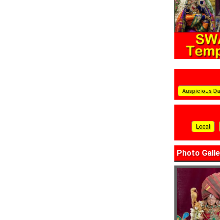
Auspicious D
Local
Photo Galle