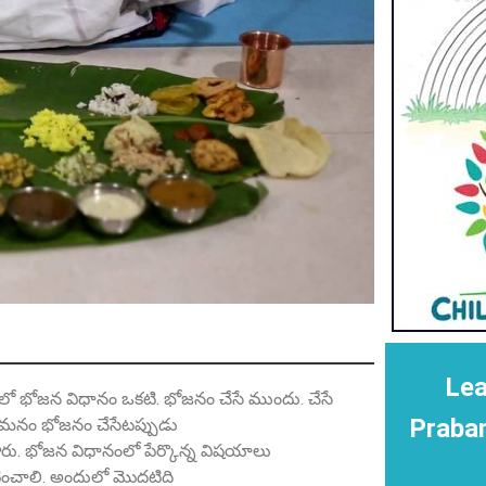
Lea
 భోజన విధానం ఒకటి. భోజనం చేసే ముందు. చేసే
Praba
. మనం భోజనం చేసేటప్పుడు
ు. భోజన విధానంలో పేర్కొన్న విషయాలు
ించాలి. అందులో మొదటిది