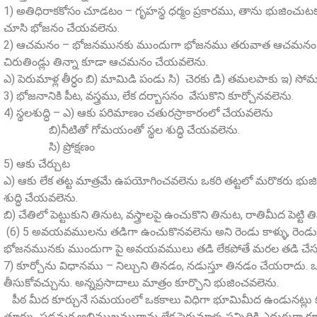
1) అతిధిరాకకోసం చూడటం – గృహస్థ ధర్మం ప్రకారము, తాను భుజించుటకు
చూసి భోజనం చేయవలెను.
2) ఆచమనం – భోజనమునకు ముందుగా భోజనము తరువాత ఆచమనం చ
చిరుతిండ్లు తిన్నా కూడా ఆచమనం చేయవలెను.
ఎ) పెరుమాళ్ల తీర్ధం బి) మామిడి పండు సి) చెరకు డి) తమలపాకు ఇ)
3) భోజనానికి పీట, వస్త్రము, లేక దర్బాసనం వేసుకొని కూర్చోనవలెను.
4) స్థలశుద్ధి – ఎ) ఆకు పరిమాణం చతురస్రాకారంలో చేయవలెను
బి)నీటితో గోమయంతో స్థల శుద్ధి చేయవలెను.
సి) ప్రోక్షణం
5) ఆకు చేర్చుట
ఎ) ఆకు లేక తట్ట మాత్రమే ఉపయోగించవలెను ఒకరి తట్టలో మరొకరు భుజ
శుద్ధి చేయవలెను.
బి) చేతిలో పెట్టుకుని తినుట, వస్త్రాలపై ఉంచుకొని తినుట, రాతిమీద పెట్
(6) 5 అవయవములను తడిగా ఉంచుకొనవలెను అని రెండు కాళ్ళు, రెండు చ
భోజనమునకు ముందుగా పై అవయవములు తడి లేకపోతే మరల తడి చేసుకొన
7) కూర్చోను విధానము – నిల్చుని తినడం, నడుస్తూ తినడం చేయరాదు. ఒక్
తీసుకోవచ్చును. అన్నప్రసాదాలు మాత్రం కూర్చొని భుజించవలెను.
పీఠ మీద కూర్చునే సమయంలో ఒకకాలు విధిగా భూమిమీద ఉండునట్లు కూర్
తూర్పు, పడమర అభిముఖముగాను లేక పెరుమాళ్ళ సన్నిధికి ఎదురుగా కూ