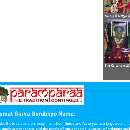
ఆచార్య డే ఉత్సవ 
Sita Kalyanam 20
smat Sarva Gurubhyo Nama:
 the ideals and philosophies of our Gurus and Acharyas to a large section of p
like Sandhya Vandanam, and the ideals of our Acharyas. A variety of columns s