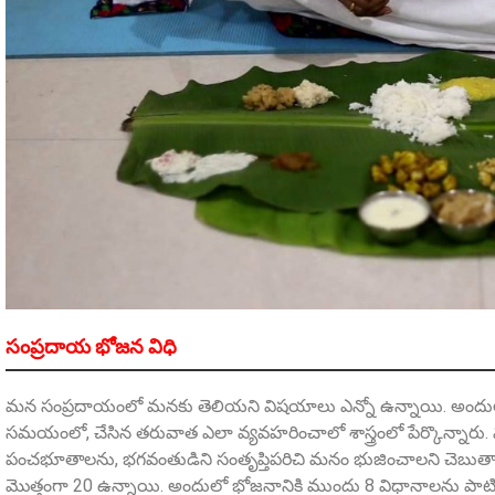
సంప్రదాయ భోజన విధి
మన సంప్రదాయంలో మనకు తెలియని విషయాలు ఎన్నో ఉన్నాయి. అందులో
సమయంలో, చేసిన తరువాత ఎలా వ్యవహరించాలో శాస్త్రంలో పేర్కొన్నారు
పంచభూతాలను, భగవంతుడిని సంతృప్తిపరిచి మనం భుజించాలని చెబుతార
మొత్తంగా 20 ఉన్నాయి. అందులో భోజనానికి ముందు 8 విధానాలను పాట