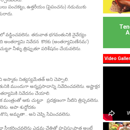
థులు పంచకట్టు, ఉత్తరీయం (పైపంచను) నడుముకు
ేయరాదు.
Ten
A
్టలో వడ్డించవలెను. తరువాత భగవంతునికి నైవేద్యం
 ఇది అంతర్యామి నివేదన కొరకు (అంతర్యామిణేనమ’)
ు చుట్టూ నీళ్ళు త్రిప్పుతూ పరిశేషనం చేయవలెను.
Video Galle
అస్మాకం నిత్యస్యమేతత్‌ అని చెప్పాలి.
 ముందుగా అన్నప్రసాదాన్ని నివేదించవలెను. అష్టాక్షర
ంతర్యామికి నివేదనం చేయాలి.
 మంత్రంతో ఆకు చుట్టూ ప్రదక్షణంగా నీటిని త్రిప్పవలెను.
వలెను. అపా శుద్దోదకం
ొని, అమృతా… అని చెప్పి సేవించవలెను.
ండా స్వీకరించవలెను ఎడమ చేతితో హవిస్సుపాత్ర అంటే