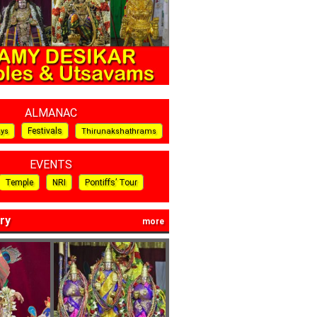
ALMANAC
Festivals
ays
Thirunakshathrams
EVENTS
Temple
NRI
Pontiffs’ Tour
ry
more