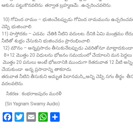
ఆకును పట్టుకొనవలెను. తర్వాత బ్రహ్మణమే…ఉచ్చరించవలెను.
10) గోవింద నామం – భుజించేటప్పుడు గోవింద నామమును ఉచ్చరించవలెను
చెప్పి భుజించాలి.
11) హస్తోదకం – ఎడమ చేతికి నీటిని వదులట. దీనికి ఏమి మంత్రము లేదు
నీటితో శుభ్రం చేసుకుని భుజించడం ప్రారంభించాలి.
12) మౌనం – అన్నప్రసాదం తీసుకునేటప్పుడు ఎవరితోనూ మాట్లాడకుండ
8+12 మొత్తం 20 విధులను భోజనం సమయంలో చేయాలని మన పెద్దలు చెప్పా
మొత్తం 20 పనులు అంటే భోజనానికి ముందుగా 8తరువాత 12 వీటి అన్న
చేయకుండా అన్న ప్రసాదాన్ని తాకరాదు.
తరువాత నీటిని తీసుకుని అమృత పిదానమసి,,,అన్ని చెప్పి సగం తీర్థం తీసుకొ
వదలవలెను.
సేకరణ : కంభరాజపురం మురళీ
(Sri Yagnam Swamy Audio)
Facebook
Twitter
Email
WhatsApp
Share