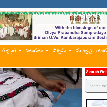
ల్ లైబ్రరీ
పలుకులు
విశ్వమ్
ముఖ్యమైన లింక
Search Web