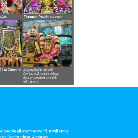
వైభవం
Tirumala Pavithrotsavam
21 at Chennai
திருவஹீந்திரபுரம் ஸ்ரீ
செங்கமலத்தாயார் சமேத
தேவநாதசுவாமி கோயில்
உள்புறப்பாடு
eople all over the world. It will strive
uch as Sampradaya, Acharyas,