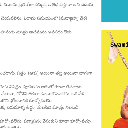
 ముందు ప్రతిరోజు ఎవరైన అతిథి వస్తారా అని ఎదురు
ేయవలెను. విరామ సమయంలో (మధ్యాహ్న వేళ)
 సోమపానంకు మాత్రం ఆచమనం అవసరం లేదు.
ించరాదు. పత్రం (ఆకు) అయినా తట్ట అయినా బాగుగా
టి తినుట నిషిద్ధం. పూవరసం ఆకులో కూడా తినరాదు.
ేతులు, నోటిని తడిగా ఉంచుకొనవలెను. ఒక వేళ
ి భోజనానికి కూర్చోవలెను.
క పెరుమాళ్ళ తీర్థం, తులసిని మాత్రం నిలబడి
చోవలెను. పద్మాసనం వేసుకుని కూడా కూర్చోవచ్చు.
ర్చోనవలెను.