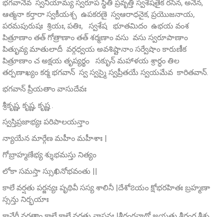
భగవానేవ స్వనియామ్య స్వరూప స్థితి ప్రవృత్తి స్వశేషతైక రసేన, అనేన,
ఆత్మనా కర్తారా స్వకీయశ్చ ఉపకరణై స్వఆరాధనైక, ప్రయొజనాయ,
పరమపురుషః శ్రియః, పతిః, స్వశేష భూతమిదం ఉభయ వంశ
పిత్రూణాం తత్ గోత్రాణాం తత్ శర్మణాం వసు వసు స్వరూపాణాం
పితృువ్య మాతులాదీ వర్గధ్వయ అవశిష్టానాం సర్వేషాం కారుణీక
పిత్రూణాం చ అక్షయ తృప్యర్థం సకృున్ మహాళయ శ్రార్ధం తిల
తర్పణాఖ్యం కర్మ భగవాన్ స్వ స్వస్మై స్వప్రీతయే స్వయమేవ కారితవాన్.
భగవాన్‌ ప్రీయతాం వాసుదేవః
శ్రీకృష్ణ, కృష్ణ, కృష్ణ .
స్వస్తిప్రజాభ్యః పరిపాలయన్తాం
న్యాయేన మార్గేణ మహీం మహీశాః |
గోబ్రాహ్మణేభ్య శ్శుభమస్తు నిత్యం
లోకా సమస్తా స్సుఖినోభవంతు ||
కాలే వర్షతు పర్జన్యః పృథివీ సస్య శాలినీ |దేశో౭యం క్షోభరహితః బ్రహ్మణా
స్సన్తు నిర్భయాః
కావేరీ వర్ధతాం కాలే కాలే వర్షతు వాసనః |శ్రీరంగనాథో జయతు శ్రీరంగ శ్రీశ్చ