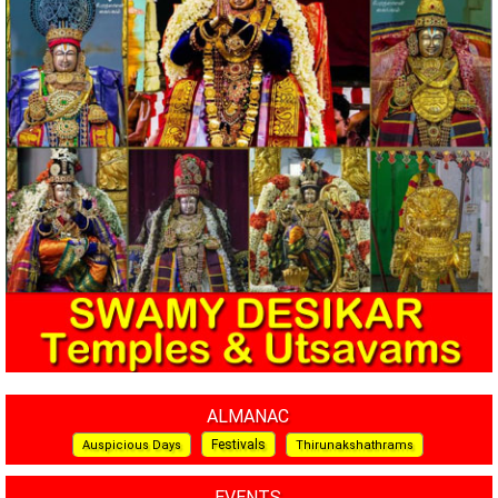
ALMANAC
Festivals
Auspicious Days
Thirunakshathrams
EVENTS