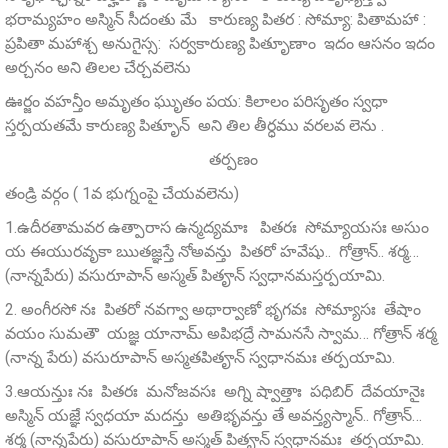
భరామ్యహం అస్మిన్ సీదంతు మే కారుణ్య పితర : సోమ్యా: పితామహా :
ప్రపితా మహాశ్చ అనుగైస్స: సర్వకారుణ్య పితృూణాం ఇదం ఆసనం ఇదం
అర్చనం అని తిలల చేర్చవలెను
ఊర్జం వహన్తీం అమృతం ఘృుతం పయ: కిలాలం పరిసృతం స్వధా
స్తర్పయతమే కారుణ్య పితృూన్ అని తిల తీర్ధము వరలవ లెను .
తర్పణం
తండ్రి వర్గం ( 1వ భుగ్నంపై చేయవలెను)
1.ఉదీరతామవర ఉత్పారాస ఉన్మద్యమాః పితరః సోమ్యాయసః అసుం
య ఈయురవృకా ఋతజ్ఞస్తే నోఅవన్తు పితరో హవేషు.. గోత్రాన్.. శర్మ…
(నాన్నపేరు) వసురూపాన్‌ అస్మత్‌ పితౄన్‌ స్వధానమస్తర్పయామి.
2. అంగీరసో నః పితరో నవగ్వా అథార్వాణో భృగవః సోమ్యాసః తేషాం
వయం సుమతౌ యజ్ఞ యానామ్‌ అపిభద్రే సామనసే స్వామ… గోత్రాన్ శర్మ
(నాన్న పేరు) వసురూపాన్‌ అస్మతపితౄన్‌ స్వధానమః తర్పయామి.
3.ఆయన్తుః నః పితరః మనోజవసః అగ్ని ష్వాత్తాః పధిబిర్ దేవయానైః
అస్మిన్‌ యజ్ఞే స్వధయా మదన్తు అతిభృవన్తు తే అవన్త్యస్మాన్‌.. గోత్రాన్…
శర్మ (నాన్నపేరు) వసురూపాన్‌ అస్మత్ పితౄన్‌ స్వధానమః తర్పయామి.