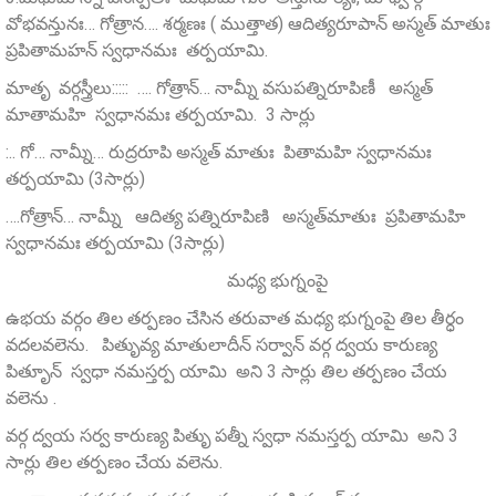
వోభవన్తునః… గోత్రాన…. శర్మణః ( ముత్తాత) ఆదిత్యరూపాన్‌ అస్మత్‌ మాతుః
ప్రపితామహన్‌ స్వధానమః తర్పయామి.
మాతృ వర్గస్త్రీలు::::: …. గోత్రాన్… నామ్నీ వసుపత్నిరూపిణీ అస్మత్‌
మాతామహి స్వధానమః తర్పయామి. 3 సార్లు
:.. గో… నామ్నీ… రుద్రరూపి అస్మత్‌ మాతుః పితామహి స్వధానమః
తర్పయామి (3సార్లు)
….గోత్రాన్… నామ్నీ ఆదిత్య పత్నిరూపిణి అస్మత్‌మాతుః ప్రపితామహి
స్వధానమః తర్పయామి (3సార్లు)
మధ్య భుగ్నంపై
ఉభయ వర్గం తిల తర్పణం చేసిన తరువాత మధ్య భుగ్నంపై తిల తీర్ధం
వదలవలెను. పితృువ్య మాతులాదీన్ సర్వాన్ వర్గ ద్వయ కారుణ్య
పితృూన్ స్వధా నమస్తర్ప యామి అని 3 సార్లు తిల తర్పణం చేయ
వలెను .
వర్గ ద్వయ సర్వ కారుణ్య పితృు పత్నీ స్వధా నమస్తర్ప యామి అని 3
సార్లు తిల తర్పణం చేయ వలెను.