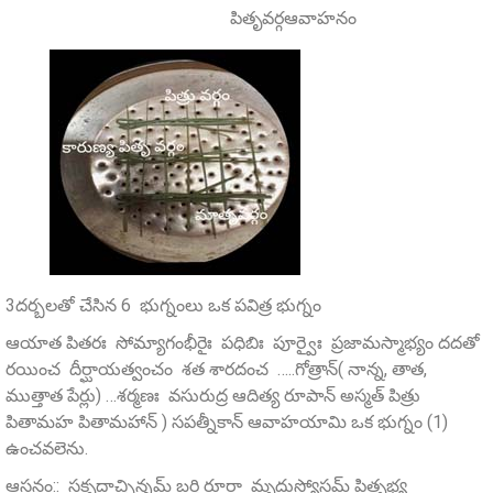
పితృవర్గఆవాహనం
3దర్బలతో చేసిన 6 భుగ్నంలు ఒక పవిత్ర భుగ్నం
ఆయాత పితరః సోమ్యాగంభీరైః పధిబిః పూర్వైః ప్రజామస్మాభ్యం దదతో
రయించ దీర్ఘాయత్వంచం శత శారదంచ …..గోత్రాన్‌( నాన్న, తాత,
ముత్తాత పేర్లు) …శర్మణః వసురుద్ర ఆదిత్య రూపాన్‌ అస్మత్‌ పిత్రు
పితామహ పితామహాన్‌ ) సపత్నీకాన్ ఆవాహయామి ఒక భుగ్నం (1)
ఉంచవలెను.
ఆసనం:: సకృదాచ్చిన్నమ్‌ బర్హి రూర్ణా మృదుస్యోసమ్‌ పితృభ్య