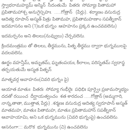
స్త్వాభరామహ్యమ్‌ అస్మిన్ సీదంతుమే పితరః సోమ్యాః పితామహా
ప్రపితామహాశ్చ అనుగైస్సహః. …….గోత్రాన్ (పేర్లు).. శర్మాణం వసురుద్ర
ఆదిత్య రూపాన్‌ అస్మత్‌ పిత్రు పితామహ, ప్రపితామహణాం సపత్నీకాన్
ఇదమాసనం అని (1)ఒక భుగ్నం .ఆహహనం ప్రక్కన ఉంచవవలెను)
ఇదమర్చనం అని తిలలు(నువ్వులు) చేర్చవలెను.
క్రిందమంత్రము తో తిలలు, తీర్ధమును, పితృ తీర్ధము ద్వారా భుగ్నములపై
వదలవలెను.
ఊర్జం వహన్తీమ్‌, అమృతమ్‌, ఘృతంపయః, కీలాలం, పరిసృతమ్‌ స్వదాస్థ
తర్పయతుమే అస్మత పితృన్‌.
మాతృవర్గ ఆవాహనం(చివరి భుగ్నం పై)
ఆయాత మాతుః పితరః సోమ్యా గంభీరైః పధిభిః పూర్వైః ప్రజామస్మాభ్యం
దదతో రయించ దీర్ఘాయత్వంచం శత శారదంచ …….గోత్రాన్‌ (అమ్మగారి,
నాన్న,తాతా, ముత్తాత, పేర్లు) ..శర్మణః వసురుద్ర ఆదిత్య స్వరూపాన్‌ అస్మత్‌
మాతమహ, మాతుః పితామహ, మాతుః ప్రపితామహాన్ సపత్నీకాన్
ఆవాహయామి, అని ఒక భుగ్నమును (చివరి భుగ్నంపై) ఉంచవలెను.
ఆసనంగా::::: మరొక భుగ్నమును (చి) ఉంచవలెను