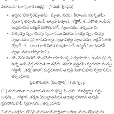
పితామహ (నాన్నగారి తండ్రి) ::: (1 వభుగ్నంపైన)
ఉర్జమ్‌ వహన్తీరమృతమ్ ఘృతం పయః కీలాలమ్‌ పరిసృతమ్‌
స్వధాస్థ తర్పయతుమే అస్మత్ పితౄన్‌.. గోత్రాన్. శ….(తాతగారిపేరు)
రుద్రరూపన్‌ అస్మత్‌ పితామహాన్ స్వధానమః తర్పయామి
పితృభ్యః స్వధావిభ్యః స్వధానమః పితామహేభ్యః స్వదావిభ్యః
స్వధానమః ప్రపితామహేభ్యః స్వధావిభ్యః స్వధానమః అక్షన్ పితరః
గోత్రాన్.. శ…..(తాత గారి పేరు) రుద్రరూపాన్ అస్మత్ పితామహాన్
స్వధా నమః తర్పయామి.
యే చేహ పితరో యేచనేహ యాగుంశ్చ విద్మయాగుం ఉచన ప్రవిద్మ
అగ్నే తాన్‌ వేద్ద యదితే జాతవేదః తయా ప్రత్తగమ్‌ స్వదయా మదన్తి
గోత్రాన్ ..శర్మ( తాతా) రుద్రరూపాన్‌ అస్మత్‌ పితామహాన్‌ స్వధానమః
తర్పయామి
ప్రపితామహాః (ముత్తాత) 1) భుగ్నంపై
(1 ) మధువాతా ఋతాయతే మధుక్షరన్తి సింధవః మాధ్వీర్నః సన్తు
ఓషదీః ….. గోత్రాన ..శర్మణ (ముత్తాతపేరు) ఆదిత్య రూపాన్‌ అస్మత్‌
ప్రపితామహావ్‌ స్వదానమః. తర్పయామి
2.మధు నక్తము తోషసి మధుమత్‌ పార్ధివగుం రజః మధు ద్యౌరస్తునః