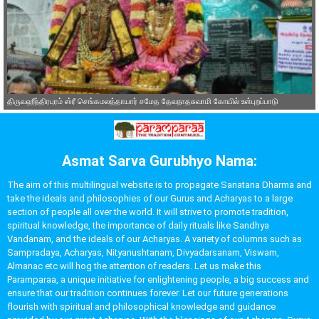
திருவஹீந்திரபுரம் ஸ்ரீ செங்கமலத்தாயார் சமேத தேவநாதசுவாமி கோயில் உள்புறப்பாடு
Asmat Sarva Gurubhyo Nama:
The aim of this multilingual website is to propagate Sanatana Dharma and
take the ideals and philosophies of our Gurus and Acharyas to a large
section of people all over the world. It will strive to promote tradition,
spiritual knowledge, the importance of daily rituals like Sandhya
Vandanam, and the ideals of our Acharyas. A variety of columns such as
Sampradaya, Acharyas, Nityanushtanam, Divyadarsanam, Viswam,
Almanac etc will hog the attention of readers. Let us make this
Paramparaa, a unique initiative for enlightening people, a big success and
ensure that our tradition continues forever. Let our future generations
flourish with spiritual and philosophical knowledge and guidance