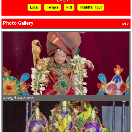
Local
Temple
NRI
Pontiffs’ Tour
Photo Gallery
more
ఆచార్య డే ఉత్సవ వైభవం