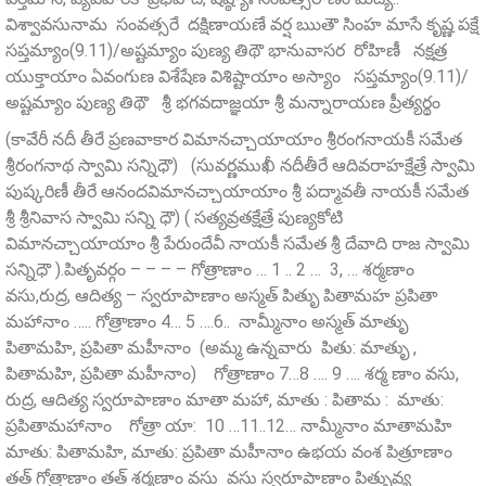
విశ్వావసునామ సంవత్సరే దక్షిణాయణే వర్ష ఋతౌ సింహ మాసే కృష్ణ పక్షే
సప్తమ్యాం(9.11)/అష్టమ్యాం పుణ్య తిథౌ భానువాసర రోహిణీ నక్షత్ర
యుక్తాయాం ఏవంగుణ విశేషేణ విశిష్టాయాం అస్యాం సప్తమ్యాం(9.11)/
అష్టమ్యాం పుణ్య తిథౌ శ్రీ భగవదాజ్ఞయా శ్రీ మన్నారాయణ ప్రీత్యర్థం
(కావేరీ నదీ తీరే ప్రణవాకార విమానచ్చాయాయాం శ్రీరంగనాయకీ సమేత
శ్రీరంగనాథ స్వామి సన్నిధౌ) (సువర్ణముఖీ నదీతీరే ఆదివరాహక్షేత్రే స్వామి
పుష్కరిణీ తీరే ఆనందవిమానచ్చాయాయాం శ్రీ పద్మావతీ నాయకీ సమేత
శ్రీ శ్రీనివాస స్వామి సన్ని ధౌ) ( సత్యవ్రతక్షేత్రే పుణ్యకోటి
విమానచ్చాయాయాం శ్రీ పేరుందేవీ నాయకీ సమేత శ్రీ దేవాది రాజ స్వామి
సన్నిధౌ ).పితృవర్గం – – – – గోత్రాణాం … 1 .. 2 … 3, … శర్మణాం
వసు,రుద్ర, ఆదిత్య – స్వరూపాణాం అస్మత్ పితృు పితామహ ప్రపితా
మహానాం ….. గోత్రాణాం 4… 5 ….6.. నామ్మీనాం అస్మత్ మాతృు
పితామహి, ప్రపితా మహీనాం (అమ్మ ఉన్నవారు పితు: మాతృు ,
పితామహి, ప్రపితా మహీనాం) గోత్రాణాం 7…8 …. 9 …. శర్మ ణాం వసు,
రుద్ర, ఆదిత్య స్వరూపాణాం మాతా మహా, మాతు : పితామ : మాతు:
ప్రపితామహానాం గోత్రా యా: 10 …11..12… నామ్మీనాం మాతామహి
మాతు: పితామహి, మాతు: ప్రపితా మహీనాం ఉభయ వంశ పిత్రూణాం
తత్ గోత్రాణాం తత్ శర్మణాం వసు వసు స్వరూపాణాం పితృువ్య