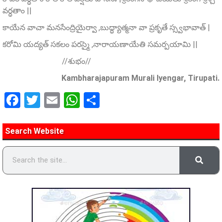
వర్ధతాం ||
కాయేన వాచా మనసేంద్రియైర్వా ,బుద్ధ్యాత్మనా వా ప్రకృతే స్స్వభావాత్ |
కరోమి యద్యత్ సకలం పరస్మై ,నారాయణాయేతి సమర్పయామి ||
//శుభం//
Kambharajapuram Murali Iyengar, Tirupati.
Facebook
Twitter
Email
WhatsApp
Share
Search Website