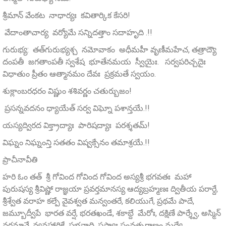
శ్రీమాన్‌ వేంకట నాధార్యః కవితార్కిక కేసరి!
వేదాంతాచార్య వర్యోమే సన్నిదత్తాం సదాహృది .!!
గురుభ్య: తత్‌గురుభ్యశ్చ నమోవాకం అధీమహీ వృణీమహేచ, తత్రాద్యౌ
దంపతీ జగతాంపతీ స్వశేష భూతేనమయ స్వీయైః. సర్వపరిచ్చదైః
విధాతుం ప్రీతం ఆత్మానమం దేవః ప్రక్రమతే స్వయం.
శుక్లాంబరధరం విష్ణుం శశివర్ణం చతుర్బుజం!
ప్రసన్నవదనం ధ్యాయేత్ సర్వ విఘ్నో పశాన్తయే.!!
యస్యద్విరద విక్త్రాద్యాః పారిషద్యాః పరశ్శతమ్‌!
విఘ్నం నిఘ్నంన్తి సతతం విష్వక్సేనం తమాశ్రయే.!!
ప్రాచీనావీతి
హరి ఓం తత్ శ్రీ గోవింద గోవింద గోవింద అస్యశ్రీ భగవతః మహా
పురుషస్య శ్రీవిష్ణో రాజ్ఞయా ప్రవర్తమానస్య ఆద్యబ్రహ్మణః ద్వితీయ పరార్దే,
శ్రీశ్వేత వరాహ కల్పే వైవశ్వత మన్వంతరే, కలియుగే, ప్రథమే పాదే,
జమ్బూద్వీపే భారత వర్షే, భరతఖండే, శకాబ్దే మేరోః, దక్షిణే పార్శ్వే, అస్మిన్
వర్తమానే, వ్యవహారికే ప్రభవాది, షష్ఠ్యాః సంవత్సరాణం మద్యే..