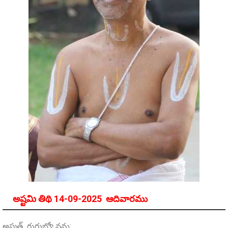
అష్టమి తిథి 14-09-2025 ఆదివారము
అస్మత్‌ గురుభ్యో నమ: