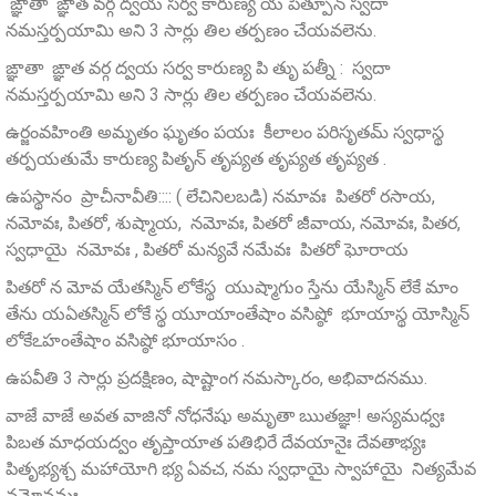
ఙ్ఞాతా ఙ్ఞాత వర్గ ద్వయ సర్వ కారుణ్య య పిత్పూన్ స్వదా
నమస్తర్పయామి అని 3 సార్లు తిల తర్పణం చేయవలెను.
ఙ్ఞాతా ఙ్ఞాత వర్గ ద్వయ సర్వ కారుణ్య పి తృు పత్నీ : స్వదా
నమస్తర్పయామి అని 3 సార్లు తిల తర్పణం చేయవలెను.
ఉర్జంవహింతి అమృతం ఘృతం పయః కీలాలం పరిసృతమ్‌ స్వధాస్థ
తర్పయతుమే కారుణ్య పితృన్‌ తృప్యత తృప్యత తృప్యత .
ఉపస్థానం ప్రాచీనావీతి:::: ( లేచినిలబడి) నమావః పితరో రసాయ,
నమోవః, పితరో, శుష్మాయ, నమోవః, పితరో జీవాయ, నమోవః, పితర,
స్వధాయై నమోవః , పితరో మన్యవే నమేవః పితరో ఘోరాయ
పితరో న మోవ యేతస్మిన్ లోకేస్థ యుష్మాగుం స్తేను యేస్మిన్ లేకే మాం
తేను యఏతస్మిన్ లోకే స్థ యూయాంతేషాం వసిష్ఠో భూయాస్థ యోస్మిన్
లోకేఽహంతేషాం వసిష్ఠో భూయాసం .
ఉపవీతి 3 సార్లు ప్రదక్షిణం, షాష్టాంగ నమస్కారం, అభివాదనము.
వాజే వాజే అవత వాజినో నోధనేషు అమృతా ఋతజ్ఞా! అస్యమధ్వః
పిబత మాధయద్వం తృప్తాయాత పతిభిరే దేవయానైః దేవతాభ్యః
పితృభ్యశ్చ మహాయోగి భ్య ఏవచ, నమ స్వధాయై స్వాహాయై నిత్యమేవ
నమోనమః