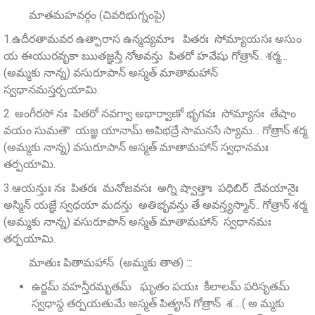
మాతమహవర్గం (చివరిభుగ్నంపై)
1.ఉదీరతామవర ఉత్పారాస ఉన్మద్యమాః పితరః సోమ్యాయసః అసుం
య ఈయురవృకా ఋతజ్ఞస్తే నోఅవన్తు పితరో హవేషు గోత్రాన్.. శర్మ…
(అమ్మకు నాన్న) వసురూపాన్‌ అస్మత్‌ మాతామహాన్
స్వధానమస్తర్పయామి.
2. అంగీరసో నః పితరో నవగ్వా అథార్వాణో భృగవః సోమ్యాసః తేషాం
వయం సుమతౌ యజ్ఞ యానామ్‌ అపిభద్రే సామనసే స్యామ… గోత్రాన్ శర్మ
(అమ్మకు నాన్న) వసురూపాన్‌ అస్మత్ మాతామహాన్ స్వధానమః
తర్పయామి.
3.ఆయన్తుః నః పితరః మనోజవసః అగ్ని ష్వాత్తాః పధిబిర్ దేవయానైః
అస్మిన్‌ యజ్ఞే స్వధయా మదన్తు అతిభృవన్తు తే అవన్త్యస్మాన్‌.. గోత్రాన్ శర్మ
(అమ్మకు నాన్న) వసురూపాన్‌ అస్మత్ మాతామహాన్ స్వధానమః
తర్పయామి.
మాతుః పితామహాన్ (అమ్మకు తాత) :::
ఉర్జమ్‌ వహన్తీరమృతమ్ ఘృతం పయః కీలాలమ్‌ పరిసృతమ్‌
స్వధాస్థ తర్పయతుమే అస్మత్ పితౄన్‌ గోత్రాన్ శ….( అ మ్మకు