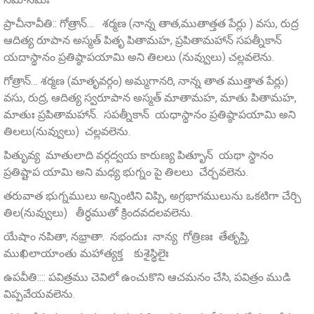
ప్రాచీనావీతి:: గోత్రాన్… శర్మణ (నాన్న తాత,ముతాత్తత పేర్లు ) వసు, రుద్ర
ఆదిత్య రూపాన అస్మత్‌ పితృ పితామహ, ప్రపితామహాన్‌ సపత్నీకాన్‌
యదాస్థానం ప్రతిష్ఠాపయామి అని తిలలు (నువ్వులు) చల్లవలెను.
గోత్రాన్… శర్మణ (మాతృవర్గం) అమ్మగానరి, నాన్న తాత ముత్తాత పేర్లు)
వసు, రుద్ర, ఆదిత్య స్వరూపాన అస్మత్ మాతామహ, మాతు పితామహ,
మాతుః ప్రపితామహాన్. సపత్నీకాన్ యధాస్థానం ప్రతిష్ఠాపయామి అని
తిలలు(నువ్వులు) చల్లవలెను.
పితృువ్య మాతులాది వర్గద్వయ కారుణ్య పితృూన్ యథా స్థానం
ప్రతిష్టాప యామి అని మధ్య భుగ్నం పై తిలలు చేర్చవలెను.
తరువాత భుగ్నములు అన్నింటిని విప్పి, అగ్రభాగములును ఒకటిగా చేర్చి
తిల(నువ్వులు) తీర్ధముతో క్రిందవదలవలెను.
యేషాం నపితా, నభ్రాతా. నభందుః నాన్య గోత్రిణః తేతృప్తి,
ముఖిలాయాంతు మహాత్యక్త కుశైస్థిలైః
ఉపవీతి:::: పవిత్రము చెవిలో ఉంచుకొని ఆచమనం చేసి, పవిత్రం ముడి
విప్పవేయవలెను.