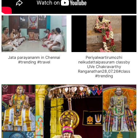
Jata parayananm in Chennai
Periyalwartirumozhi
#trending #travel
neikudattaipasuram classby
UVe Chakravarthy
Ranganathan28,07.26#class
#trending