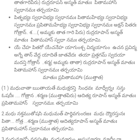
తాతగారిపేరు) రుద్రరూపన్‌ అస్మత్‌ మాతుః పితామహాన్
స్వధానమః తర్పయామి
పితృభ్యః స్వధావిభ్యః స్వధానమః పితామహేభ్యః స్వదావిభ్యః
స్వధానమః ప్రపితామహేభ్యః స్వధావిభ్యః స్వధానమః అక్షన్ పితరః
గోత్రాన్.. శ…..( అమ్మకు తాత గారి పేరు) రుద్రరూపాన్ అస్మత్
మాతుః పితామహాన్ స్వధా నమః తర్పయామి.
యే చేహ పితరో యేచనేహ యాగుంశ్చ విద్మయాగుం ఉచన ప్రవిద్మ
అగ్నే తాన్‌ వేద్ద యాదితే జాతవేదః తయా ప్రత్తగమ్‌ స్వదయా
మదన్తి గోత్రాన్ ..శర్మ( అమ్మకు తాతా) రుద్రరూపాన్‌ అస్మత్‌ మాతుః
పితామహాన్‌ స్వధానమః తర్పయామి
మాతుః ప్రపితామహాః (ముత్తాత)
(1 ) మధువాతా ఋతాయతే మధుక్షరన్తి సింధవః మాధ్వీర్నః సన్తు
ఓషదీః ….. గోత్రాన ..శర్మణ (ముత్తాతపేరు) ఆదిత్య రూపాన్‌ అస్మత్‌ మాతుః
ప్రపితామహాన్ స్వధానమః. తర్పయామి
2.మధు నక్తముతోషసి మధుమత్‌ పార్ధివగుంరజః మధు ద్యౌరస్తునః
పితా…. గోత్ర …శర్మణ (ముత్తాత) ఆదిత్యరూపాన్‌ అస్మత్‌ మాతుః
ప్రపితామహాన్‌ స్వధానమః తర్పయామి.
3.మధుమాన్నో వనస్పతిః మధుమాగుం అస్తుసూర్యః, మాధ్వీ ర్గా