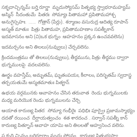
సకృదాచ్చిన్నమ్‌ బర్హి రూర్ణా మృదుస్యోసమ్‌ పితృభ్య స్త్వాభరామహ్యమ్‌
అస్మిన్ సీదంతుమే పితరః సోమ్యాః పితామహా ప్రపితామహాశ్చ
అనుగైస్సహః. ……. గోత్రాన్ (పేర్లు).. శర్మాణం వసురుద్ర ఆదిత్య రూపాన్‌
అస్మత్‌ మాతుః పిత్రు పితామహ, ప్రపితామహణాం సపత్నీకాన్
ఇదమాసనం అని (చి)ఒక భుగ్నం .ఆహహనం ప్రక్కన ఉంచవవలెను)
ఇదమర్చనం అని తిలలు(నువ్వులు) చేర్చవలెను.
క్రిందమంత్రము తో తిలలు(నువ్వులు), తీర్ధమును, పిత్రు తీర్ధము ద్వారా
భుగ్నములపై వదలవలెను.
ఊర్జం వహన్తీమ్‌, అమృతమ్‌, ఘృతంపయః, కీలాలం, పరిసృతమ్‌ స్వదాస్థ
తర్పయతుమే అస్మతమాతుః పితౄన్‌.
ఉభయ వర్గమునకు ఆవాహనం చేసిన తరువాత రెండు భుగ్నములకు
మధ్య మరియొక రెండు భుగ్నములను చేర్చి
ఆయాత కారుణ్య పితర: సోమ్యా గంభీరైః పధిభిః పూర్వైః ప్రజామస్మాభ్యం
దదతో రయించ దీర్ఘాయత్వంచం శత శారదంచ .. సర్వాన్ సపత్నీ కాన్
కారుణ్య పితృూన్ ఆవాహ యామి అని తిలలతో ఆహ్వనించ వలెను.
స కృధి చ్ఛిన్నం బర్హిరూర్ణాం మృదు స్యోనం కారుణ్య పితృభ్యస్త్వా