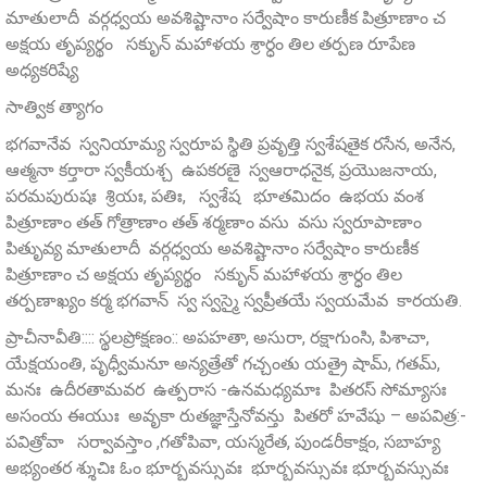
మాతులాదీ వర్గధ్వయ అవశిష్టానాం సర్వేషాం కారుణీక పిత్రూణాం చ
అక్షయ తృప్యర్థం సకృున్ మహాళయ శ్రార్ధం తిల తర్పణ రూపేణ
అధ్యకరిష్యే
సాత్విక త్యాగం
భగవానేవ స్వనియామ్య స్వరూప స్థితి ప్రవృత్తి స్వశేషతైక రసేన, అనేన,
ఆత్మనా కర్తారా స్వకీయశ్చ ఉపకరణై స్వఆరాధనైక, ప్రయొజనాయ,
పరమపురుషః శ్రియః, పతిః, స్వశేష భూతమిదం ఉభయ వంశ
పిత్రూణాం తత్ గోత్రాణాం తత్ శర్మణాం వసు వసు స్వరూపాణాం
పితృువ్య మాతులాదీ వర్గధ్వయ అవశిష్టానాం సర్వేషాం కారుణీక
పిత్రూణాం చ అక్షయ తృప్యర్థం సకృున్ మహాళయ శ్రార్ధం తిల
తర్పణాఖ్యం కర్మ భగవాన్ స్వ స్వస్మై స్వప్రీతయే స్వయమేవ కారయతి.
ప్రాచీనావీతి:::: స్థలప్రోక్షణం:: అపహతా, అసురా, రక్షాగుంసి, పిశాచా,
యేక్షయంతి, పృధ్వీమనూ అన్యత్రేతో గచ్చంతు యత్రై షామ్‌, గతమ్‌,
మనః ఉదీరతామవర ఉత్పరాస -ఉనమధ్యమాః పితరస్ సోమ్యాసః
అసంయ ఈయుః అవృకా రుతజ్ఞాస్తేనోవన్తు పితరో హవేషు – అపవిత్ర:-
పవిత్రోవా సర్వావస్తాం ,గతోపివా, యస్మరేత, పుండరీకాక్షం, సబాహ్య
అభ్యంతర శ్శుచిః ఓం భూర్బవస్సువః భూర్బవస్సువః భూర్బవస్సువః