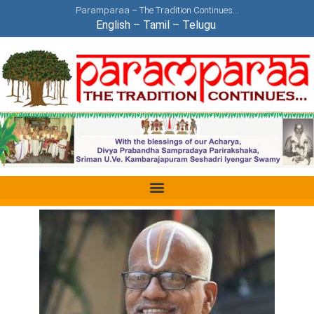
Paramparaa – The Tradition Continues…
English
–
Tamil
–
Telugu