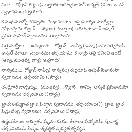
పితా…. గోత్రాన్ శర్మణ (ముత్తాత) ఆదిత్యరూపాన్‌ అస్మత్‌ ప్రపితామహాన్‌
స్వధానమః తర్పయామి.
3.మధుమాన్నో వనస్పతిః మధుమాగుం అస్తుసూర్యః, మాధ్వీ ర్గా
వోభవన్తునః గోత్రాన్ …. శర్మణః ( ముత్తాత) ఆదిత్యరూపాన్‌ అస్మత్‌
ప్రపితామహన్‌ స్వధానమః తర్పయామి.
పిత్రువర్గస్త్రీలు::::: అమ్మగారు…. గోత్రాన్… నామ్నీ (అమ్మ ) వసుపత్నిరూపీ
అస్మత్‌ మాతుః స్వధానమః తర్పయామి 3 సార్లు తల్లి జీవించి ఉంటే
(అవ్వ, ముత్తవ్వ, వాళ్లు అత్తగారు)
నాన్నమ్మ:::::.. గోత్రాన్ నామ్నీ( నాన్నమ్మ) రుద్రరూపి అస్మత్‌ పితామహి
స్వధానమః తర్పయామి (3సార్లు)
తండ్రిగారి నాన్నమ్మ::::: (ముత్తవ్వ) ….గోత్రాన్… నామ్నీ అస్మత్‌ ప్రపితామహి
స్వధానమః తర్పయామి (3సార్లు)
జ్ఞాతులకు:జ్ఞాత జ్ఞాత పితౄన్‌ స్వధానమః తర్పయామి(3) జ్ఞాత, జ్ఞాత
పిత్రు పత్నీ స్వధానమః తర్పయామి (3సార్లు)
ఉర్జంవహింతి అమృతం ఘృతం పయః కీలాలం పరిసృతమ్‌ స్వధాస్థ
తర్పయతుమే పితృన్‌ తృప్యత తృప్యత తృప్యత