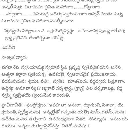
అస్మత్‌ పిత్రు, పితామహ, ప్రపితామహానాం ,.. ……గోత్రాణాం
…..శర్మాణాం………. వసురుద్ర ఆదిత్య స్వరూపాణాం అస్మన్ మాతు: పితృ
పితామహ ప్రపితామహానాం సపత్నీకానాం
వర్గద్వయ పితౄణాం చ అక్షయతృప్యర్థం అమావాస్య పుణ్యకాలే దర్శ
శ్రాద్ధ ప్రతినిది తిలతర్పణం కరిష్యే.
ఉపవీతి
సాత్విక త్యాగం
భగవానేవ స్వనియామ్య స్వరూప స్థితి ప్రవృత్తి స్వశేషతైక రసేన, అనేన,
ఆత్మనా కర్తారా స్వకీయశ్చ ఉపకరణై స్వఆరాధనైక, ప్రయొజనాయ,
పరమపురుషః శ్రియః, పతిః, స్వశేష భూతమిదం వర్గద్వయ పిత్రూణాం
ఉద్దిశ్య అమావాస్య పుణ్యకాలే దర్శ శ్రార్ధం (శ్రాద్ధ) తిల తర్పణాఖ్యం కర్మ
స్వస్మై స్వప్రీతయే స్వయమేవ కారయతి.
ప్రాచీనావీతి:::: స్థలప్రోక్షణం:: అపహతా, అసురా:, రక్షాగుంసి, పిశాచా:, యే
క్షయంతి, పృథ్వీ మను| అన్యత్రేతో గచ్చంతు యత్రై షామ్‌, గతమ్‌, మనః|
ఉదీరతామవర ఉత్పరాస -ఉనమధ్యమాః పితర: సోమ్యాసః ౹ అసుం య
ఈయుః అవృకా రుతజ్ఞాస్తేనోవన్తు పితరో హవేషు ౹