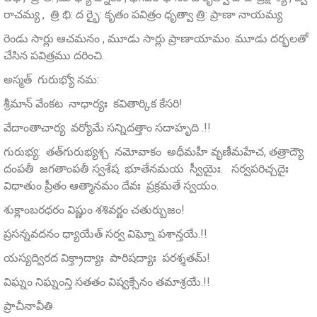
రాచమ్య , త్రి భి: ద ర్భై: కృతం పవిత్రం ధృత్వా త్రి: ప్రాణా నాయమ్య
రెండు సార్లు ఆచమనం , మూడు సార్లు ప్రాణాయామం. మూడు దర్భలతో
చేసిన పవిత్రము దరించి.
అస్మత్‌ గురుభ్యో నమ:
శ్రీమాన్‌ వేంకట నాధార్యః కవితార్కిక కేసరి!
వేదాంతాచార్య వర్యోమే సన్నిదత్తాం సదాహృది .!!
గురుభ్య: తత్‌గురుభ్యశ్చ నమోవాకం అధీమహీ వృణీమహేచ, తత్రాద్యౌ
దంపతీ జగతాంపతీ స్వశేష భూతేనమయ స్వీయైః. సర్వపరిచ్చదైః
విధాతుం ప్రీతం ఆత్మానమం దేవః ప్రక్రమతే స్వయం.
శుక్లాంబరధరం విష్ణుం శశివర్ణం చతుర్బుజం!
ప్రసన్నవదనం ధ్యాయేత్ సర్వ విఘ్నో పశాన్తయే.!!
యస్యద్విరద విక్త్రాద్యాః పారిషద్యాః పరశ్శతమ్‌!
విఘ్నం నిఘ్నంన్తి సతతం విష్వక్సేనం తమాశ్రయే.!!
ప్రాచీనావీతి