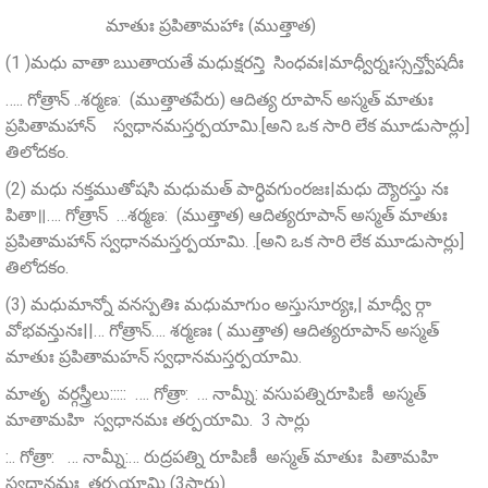
మాతుః ప్రపితామహాః (ముత్తాత)
(1 )మధు వాతా ఋతాయతే మధుక్షరన్తి సింధవః|మాధ్వీర్నఃస్సన్త్వోషదీః
….. గోత్రాన్ ..శర్మణ: (ముత్తాతపేరు) ఆదిత్య రూపాన్‌ అస్మత్‌ మాతుః
ప్రపితామహాన్ స్వధానమస్తర్పయామి.[అని ఒక సారి లేక మూడుసార్లు]
తిలోదకం.
(2) మధు నక్తముతోషసి మధుమత్‌ పార్ధివగుంరజః|మధు ద్యౌరస్తు నః
పితా॥…. గోత్రాన్ …శర్మణ: (ముత్తాత) ఆదిత్యరూపాన్‌ అస్మత్‌ మాతుః
ప్రపితామహాన్‌ స్వధానమస్తర్పయామి. .[అని ఒక సారి లేక మూడుసార్లు]
తిలోదకం.
(3) మధుమాన్నో వనస్పతిః మధుమాగుం అస్తుసూర్యః,| మాధ్వీ ర్గా
వోభవన్తునః||… గోత్రాన్…. శర్మణః ( ముత్తాత) ఆదిత్యరూపాన్‌ అస్మత్‌
మాతుః ప్రపితామహన్‌ స్వధానమస్తర్పయామి.
మాతృ వర్గస్త్రీలు::::: …. గోత్రా: … నామ్నీ: వసుపత్నిరూపిణీ అస్మత్‌
మాతామహి స్వధానమః తర్పయామి. 3 సార్లు
:.. గోత్రా: … నామ్నీ:… రుద్రపత్ని రూపిణీ అస్మత్‌ మాతుః పితామహి
స్వధానమః తర్పయామి (3సార్లు)