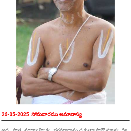
26-05-2025 సోమవారము అమావాస్య
అథ , ప్రాత: ,మాధ్యా హ్నికం , భగవరాధానం చ కృత్వా పాదౌ ప్రక్షాళ్య , ద్వి