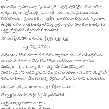
భగవానేవ స్వనియామ్య స్వరూప స్థితి ప్రవృత్తి స్వశేషతైక రసేన, అనేన,
ఆత్మనా కర్తారా స్వకీయశ్చ ఉపకరణై స్వఆరాధనైక, ప్రయొజనాయ,
పరమపురుషః శ్రియః, పతిః, స్వశేష భూతమిదం వర్గద్వయ పిత్రూణాం
ఉద్దిశ్య అమావాస్య పుణ్యకాలే దర్శ శ్రార్ధం (శ్రాద్ధం) తిల తర్పణాఖ్యం కర్మ
స్వస్మై స్వప్రీతయే స్వయమేవ కారితవాన్.
భగవాన్‌ ప్రీయతాం వాసుదేవః శ్రీకృష్ణ, కృష్ణ, కృష్ణ
వస్త్ర నిష్పీ డనోదకం
తర్పణము చేసిన తరువాత మనము స్నానమాచరించిన తడివస్త్రమును
మూడు మడతలుగా చేసు కొనవలెను. ఆచమనం ప్రాణాయామం ,
సంకల్పం … శ్రీ భగవదాజ్ఞయా … వస్త్ర నిష్పీడనం కరిష్యే అని
సంకల్పించుకొని, తడివస్త్రమును మూడు మడతలుగా చేసుకొని యజ్గోపవీ
తమును మాలగా వేసుకొని పితృ తీర్థము తో మూడు సార్లు వదలవలెను.
యే కే చాస్మత్కులే జాతా అపుత్రా గోత్రజా మృతా : l
తే గృణ్హన్తు మయా దత్తం వస్త్ర నిష్పీడనోదకంl
స్వస్తిప్రజాభ్యః పరిపాలయన్తాం
న్యాయేన మార్గేణ మహీం మహీశాః |