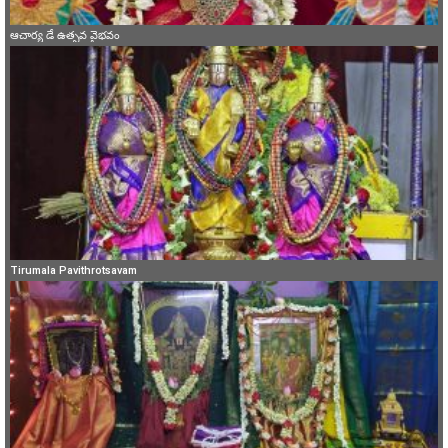
ఆచార్య డే ఉత్సవ వైభవం
Tirumala Pavithrotsavam