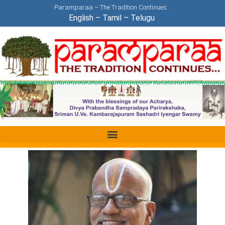
Paramparaa – The Tradition Continues…
English
–
Tamil
–
Telugu