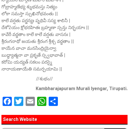
గోబ్రాహ్మణేభ్య శ్శుభమస్తు నిత్యం
లోకా సమస్తా స్సుఖినోభవంతు ||
కాలే వర్షతు పర్జన్యః పృథివీ సస్య శాలినీ |
దేశో2యం క్షోభరహితః బ్రహ్మణా స్సన్తు నిర్భయాః ||
కావేరీ వర్ధతాం కాలే కాలే వర్షతు వాసనః |
శ్రీరంగనాథో జయతు శ్రీరంగ శ్రీశ్చ వర్ధతాం ||
కాయేన వాచా మనసేంద్రియైర్వా
బుద్ధ్యాత్మనా వా ప్రకృతే స్స్వభావాత్ |
కరోమి యద్యత్ సకలం పరస్మై
నారాయణాయేతి సమర్పయామి ||
//శుభం//
Kambharajapuram Murali Iyengar, Tirupati.
Facebook
Twitter
Email
WhatsApp
Share
Search Website