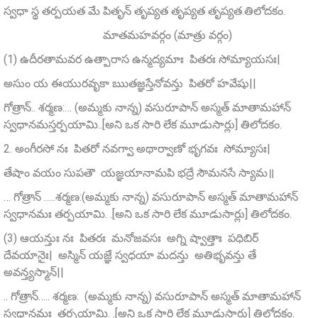
స్వధా స్థ తర్పయత మే పితృన్‌ తృప్యత తృప్యత తృప్యత.తిలోదకం.
మాతమహవర్గం (మాత్రు వర్గం)
(1) ఉదీరతామవర ఉత్పారాస ఉన్మద్యమాః పితరః సోమ్యాయసః|
అసుం య ఈయురవృకా ఋతజ్ఞస్తేనోవన్తు పితరో హవేషు||
గోత్రాన్.. శర్మణ:… (అమ్మకు నాన్న) వసురూపాన్‌ అస్మత్‌ మాతామహాన్
స్వధానమస్తర్పయామి..[అని ఒక సారి లేక మూడుసార్లు] తిలోదకం.
2. అంగీరసో నః పితరో నవగ్వా అథార్వాణో భృగవః సోమ్యాసః|
తేషాం వయం సుపతౌ యజ్ఞయానామపి భద్రే సౌమనసే స్యామ॥
… గోత్రాన్ …..శర్మణ:(అమ్మకు నాన్న) వసురూపాన్‌ అస్మత్ మాతామహాన్
స్వధానమః తర్పయామి. .[అని ఒక సారి లేక మూడుసార్లు] తిలోదకం.
(3) ఆయన్తుః నః పితరః మనోజవసః అగ్ని ష్వాత్తాః పధిబిర్
దేవయానైః| అస్మిన్‌ యజ్ఞే స్వధయా మదన్తు అతిభృవన్తు తే
అవన్త్యస్మాన్‌||
.. గోత్రాన్….. శర్మణ: (అమ్మకు నాన్న) వసురూపాన్‌ అస్మత్ మాతామహాన్
స్వధానమః తర్పయామి. .[అని ఒక సారి లేక మూడుసార్లు] తిలోదకం.