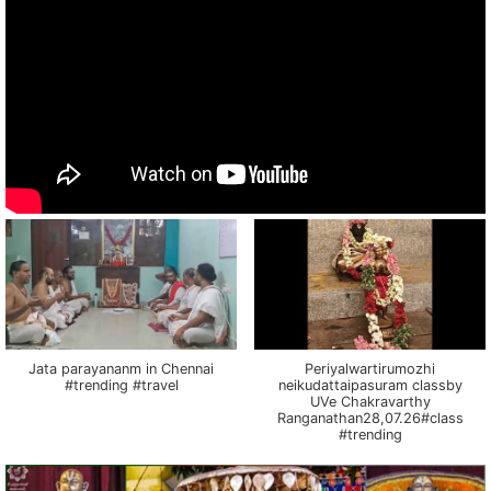
Jata parayananm in Chennai
Periyalwartirumozhi
#trending #travel
neikudattaipasuram classby
UVe Chakravarthy
Ranganathan28,07.26#class
#trending