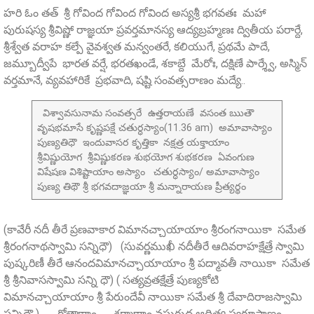
హరి ఓం తత్ శ్రీ గోవింద గోవింద గోవింద అస్యశ్రీ భగవతః మహా
పురుషస్య శ్రీవిష్ణో రాజ్ఞయా ప్రవర్తమానస్య ఆద్యబ్రహ్మణః ద్వితీయ పరార్దే,
శ్రీశ్వేత వరాహ కల్పే వైవశ్వత మన్వంతరే, కలియుగే, ప్రథమే పాదే,
జమ్బూద్వీపే భారత వర్షే, భరతఖండే, శకాబ్దే మేరోః, దక్షిణే పార్శ్వే, అస్మిన్
వర్తమానే, వ్యవహారికే ప్రభవాది, షష్టి సంవత్సరాణం మద్యే..
విశ్వావసునామ సంవత్సరే ఉత్తరాయణే వసంత ఋతౌ
వృషభమాసే కృష్ణపక్షే చతుర్ధస్యాం(11.36 am) అమావాస్యాం
పుణ్యతిధౌ ఇందువాసర కృత్తికా నక్షత్ర యక్తాయాం
శ్రీవిష్ణుయోగ శ్రీవిష్ణుకరణ శుభయోగ శుభకరణ ఏవంగుణ
విషేషణ విశిష్టాయాం అస్యాం చతుర్ధస్యాం/ అమావాస్యాం
పుణ్య తిథౌ శ్రీ భగవదాజ్ఞయా శ్రీ మన్నారాయణ ప్రీత్యర్థం
(కావేరీ నదీ తీరే ప్రణవాకార విమానచ్చాయాయాం శ్రీరంగనాయికా సమేత
శ్రీరంగనాథస్వామి సన్నిధౌ) (సువర్ణముఖీ నదీతీరే ఆదివరాహక్షేత్రే స్వామి
పుష్కరిణీ తీరే ఆనందవిమానచ్చాయాయాం శ్రీ పద్మావతీ నాయికా సమేత
శ్రీ శ్రీనివాసస్వామి సన్ని ధౌ) ( సత్యవ్రతక్షేత్రే పుణ్యకోటి
విమానచ్చాయాయాం శ్రీ పేరుందేవీ నాయికా సమేత శ్రీ దేవాదిరాజస్వామి
సన్నిధౌ )……..గోత్రాణాం ……శర్మాణాం వసురుద్ర ఆదిత్య స్వరూపాణం