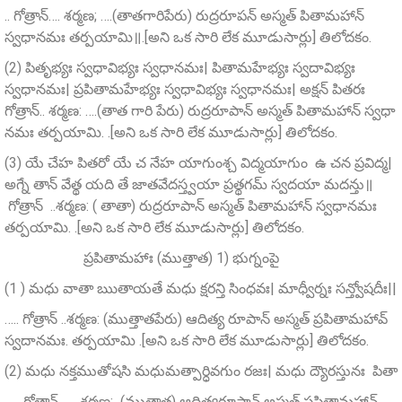
.. గోత్రాన్…. శర్మణ; ….(తాతగారిపేరు) రుద్రరూపన్‌ అస్మత్‌ పితామహాన్
స్వధానమః తర్పయామి॥.[అని ఒక సారి లేక మూడుసార్లు] తిలోదకం.
(2) పితృభ్యః స్వధావిభ్యః స్వధానమః| పితామహేభ్యః స్వదావిభ్యః
స్వధానమః| ప్రపితామహేభ్యః స్వధావిభ్యః స్వధానమః| అక్షన్ పితరః
గోత్రాన్.. శర్మణ: ….(తాత గారి పేరు) రుద్రరూపాన్ అస్మత్ పితామహాన్ స్వధా
నమః తర్పయామి. .[అని ఒక సారి లేక మూడుసార్లు] తిలోదకం.
(3) యే చేహ పితరో యే చ నేహ యాగుంశ్చ విద్మయాగుం ఉ చన ప్రవిద్మ|
అగ్నే తాన్‌ వేత్థ యది తే జాతవేదస్త్వయా ప్రత్థగమ్‌ స్వదయా మదన్తు॥
గోత్రాన్ ..శర్మణ: ( తాతా) రుద్రరూపాన్‌ అస్మత్‌ పితామహాన్‌ స్వధానమః
తర్పయామి. .[అని ఒక సారి లేక మూడుసార్లు] తిలోదకం.
ప్రపితామహాః (ముత్తాత) 1) భుగ్నంపై
(1 ) మధు వాతా ఋతాయతే మధు క్షరన్తి సింధవః| మాధ్వీర్నః సన్త్వోషదీః||
….. గోత్రాన్ ..శర్మణ: (ముత్తాతపేరు) ఆదిత్య రూపాన్‌ అస్మత్‌ ప్రపితామహావ్‌
స్వదానమః. తర్పయామి .[అని ఒక సారి లేక మూడుసార్లు] తిలోదకం.
(2) మధు నక్తముతోషసి మధుమత్పార్ధివగుం రజః| మధు ద్యౌరస్తునః పితా
…. గోత్రాన్…… శర్మణ: (ముత్తాత) ఆదిత్యరూపాన్‌ అస్మత్‌ ప్రపితామహాన్‌