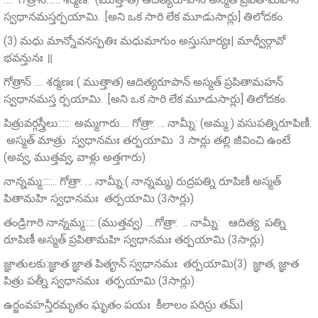
స్వధానమస్తర్పయామి. .[అని ఒక సారి లేక మూడుసార్లు] తిలోదకం.
(3) మధు మాన్నోవనస్పతిః మధుమాగుం అస్తుసూర్యః| మాధ్వీర్గావో
భవన్తునః ॥
గోత్రాన్ …. శర్మణః ( ముత్తాత) ఆదిత్యరూపాన్‌ అస్మత్‌ ప్రపితామహన్‌
స్వధానమస్త ర్పయామి. .[అని ఒక సారి లేక మూడుసార్లు] తిలోదకం.
పిత్రువర్గస్త్రీలు::::: అమ్మగారు…. గోత్రా: … నామ్నీ: (అమ్మ ) వసుపత్నిరూపిణీ:
అస్మత్‌ మాత్రు స్వధానమః తర్పయామి 3 సార్లు తల్లి జీవించి ఉంటే
(అవ్వ, ముత్తవ్వ, వాళ్లు అత్తగారు)
నాన్నమ్మ:::::.. గోత్రా: … నామ్నీ:( నాన్నమ్మ) రుద్రపత్ని రూపిణీ అస్మత్‌
పితామహి స్వధానమః తర్పయామి (3సార్లు)
తండ్రిగారి నాన్నమ్మ::::: (ముత్తవ్వ) ….గోత్రా: .. నామ్నీ: ఆదిత్య పత్ని
రూపిణీ అస్మత్‌ ప్రపితామహి స్వధానమః తర్పయామి (3సార్లు)
జ్ఞాతులకు:జ్ఞాత జ్ఞాత పితౄన్‌ స్వధానమః తర్పయామి(3) జ్ఞాత, జ్ఞాత
పిత్రు పత్నీ స్వధానమః తర్పయామి (3సార్లు)
ఉర్జంవహన్తీరమృతం ఘృతం పయః కీలాలం పరిస్రు తమ్‌|