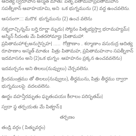
ఆదిత్య స్వరూపాన్‌ అస్మత్‌ మాతు: పితృ పితామహప్రపితామహాన్
సపత్నీకాన్ ఆవాహయామి, అని ఒక భుగ్నమును (2) వద్ద ఉంచవలెను.
ఆసనంగా::::: మరొక భుగ్నమును (2) ఉంచ వలెను
సకృదాచ్చిన్నమ్‌ బర్హి రూర్ణా మృదు| స్యోనం పితృభ్యస్త్వా భరామహ్యమ్‌|
అస్మిన్ సీదంతు మే పితరసోమ్యాః |పితామహా:
ప్రపితామహాశ్చఅనుగైస్సహ| ……. గోత్రాణాం .. శర్మాణాం వసురుద్ర ఆదిత్య
రూపాణాం అస్మత్‌ మాతుః పిత్రు పితామహ, ప్రపితామహనాం సపత్నీకాన్
ఇదమాసనం అని (2)ఒక భుగ్నం .ఆహహనం ప్రక్కన ఉంచవవలెను)
ఇదమర్చనం అని తిలలు(నువ్వులు) చేర్చవలెను.
క్రిందమంత్రము తో తిలలు(నువ్వులు), తీర్ధమును, పిత్రు తీర్ధము ద్వారా
భుగ్నములపై వదలవలెను.
ఊర్జం వహన్తీరమృతం ఘృతంపయః కీలాలం పరిసృతమ్‌|
స్వదా స్థ తర్పయతు మే పితౄన్‌॥
తర్పణం
తండ్రి వర్గం ( పితృువర్గం)