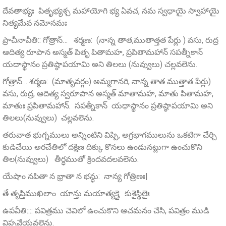
దేవతాభ్యః పితృభ్యశ్చ మహాయోగి భ్య ఏవచ, నమ స్వధాయై స్వాహాయై
నిత్యమేవ నమోనమః
ప్రాచీనావీతి:: గోత్రాన్… శర్మణ: (నాన్న తాత,ముతాత్తత పేర్లు ) వసు, రుద్ర
ఆదిత్య రూపాన అస్మత్‌ పితృ పితామహ, ప్రపితామహాన్‌ సపత్నీకాన్‌
యదాస్థానం ప్రతిష్ఠాపయామి అని తిలలు (నువ్వులు) చల్లవలెను.
గోత్రాన్… శర్మణ: (మాతృవర్గం) అమ్మగానరి, నాన్న తాత ముత్తాత పేర్లు)
వసు, రుద్ర, ఆదిత్య స్వరూపాన అస్మత్ మాతామహ, మాతు పితామహ,
మాతుః ప్రపితామహాన్. సపత్నీకాన్ యధాస్థానం ప్రతిష్ఠాపయామి అని
తిలలు(నువ్వులు) చల్లవలెను.
తరువాత భుగ్నములు అన్నింటిని విప్పి, అగ్రభాగములును ఒకటిగా చేర్చి
కుడిచేయి అరచేతిలో దక్షిణ దిక్కు కొనలు ఉండునట్లుగా ఉంచుకొని
తిల(నువ్వులు) తీర్ధముతో క్రిందవదలవలెను.
యేషాం నపితా న భ్రాతా న భన్ధు: నాన్య గోత్రిణః|
తే తృప్తిముఖిలాం యాన్తు మయాత్యక్తై: కుశైస్థిలైః
ఉపవీతి:::: పవిత్రము చెవిలో ఉంచుకొని ఆచమనం చేసి, పవిత్రం ముడి
విప్పవేయవలెను.