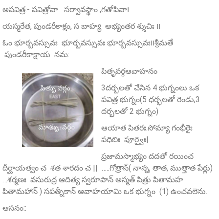
అపవిత్ర:- పవిత్రోవా సర్వావస్థాం ,గతోపివా౹
యస్మరేత, పుండరీకాక్షం, స బాహ్య అభ్యంతర శ్శుచిః ౹౹
ఓం భూర్బవస్సువః భూర్బవస్సువః భూర్బవస్సువః౹౹శ్రీమతే
పుండరీకాక్షాయ నమ:
పితృవర్గఆవాహనం
3దర్బలతో చేసిన 4 భుగ్నంలు ఒక
పవిత్ర భుగ్నం(5 ధర్భలతో రెండు,3
దర్భలతో 2 భుగ్నం)
ఆయాత పితరః.సోమ్యా గంభీరైః
పధిబిః పూర్వైః|
ప్రజామస్మాభ్యం దదతో రయించ
దీర్ఘాయత్వం చ శత శారదం చ || …..గోత్రాన్‌( నాన్న, తాత, ముత్తాత పేర్లు)
…శర్మణః వసురుద్ర ఆదిత్య స్వరూపాన్‌ అస్మత్‌ పిత్రు పితామహ
పితామహాన్‌ ) సపత్నీకాన్ ఆవాహయామి ఒక భుగ్నం (1) ఉంచవలెను.
ఆసనం::