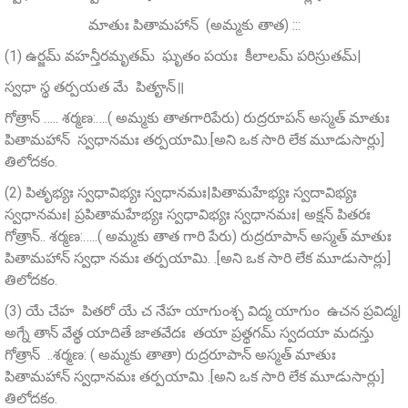
మాతుః పితామహాన్ (అమ్మకు తాత) :::
(1) ఉర్జమ్‌ వహన్తీరమృతమ్ ఘృతం పయః కీలాలమ్‌ పరిస్రుతమ్‌|
స్వధా స్థ తర్పయత మే పితౄన్‌॥
గోత్రాన్ ….. శర్మణ:….( అమ్మకు తాతగారిపేరు) రుద్రరూపన్‌ అస్మత్‌ మాతుః
పితామహాన్ స్వధానమః తర్పయామి.[అని ఒక సారి లేక మూడుసార్లు]
తిలోదకం.
(2) పితృభ్యః స్వధావిభ్యః స్వధానమః|పితామహేభ్యః స్వదావిభ్యః
స్వధానమః| ప్రపితామహేభ్యః స్వధావిభ్యః స్వధానమః| అక్షన్ పితరః
గోత్రాన్.. శర్మణ:…..( అమ్మకు తాత గారి పేరు) రుద్రరూపాన్ అస్మత్ మాతుః
పితామహాన్ స్వధా నమః తర్పయామి. .[అని ఒక సారి లేక మూడుసార్లు]
తిలోదకం.
(3) యే చేహ పితరో యే చ నేహ యాగుంశ్చ విద్మ యాగుం ఉచన ప్రవిద్మ|
అగ్నే తాన్‌ వేత్థ యాదితే జాతవేదః తయా ప్రత్థగమ్‌ స్వదయా మదన్తు
గోత్రాన్ ..శర్మణ: ( అమ్మకు తాతా) రుద్రరూపాన్‌ అస్మత్‌ మాతుః
పితామహాన్‌ స్వధానమః తర్పయామి .[అని ఒక సారి లేక మూడుసార్లు]
తిలోదకం.