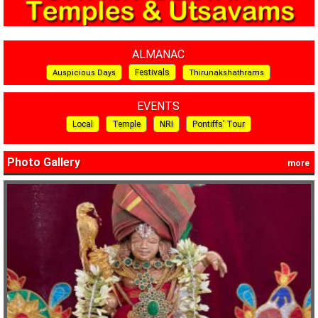
ALMANAC
Festivals
Auspicious Days
Thirunakshathrams
EVENTS
Local
Temple
NRI
Pontiffs’ Tour
Photo Gallery
more