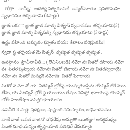
….గోత్రా: .. నామ్నీ: ఆదిత్య పత్నిరూపిణీ అస్మత్‌మాతుః ప్రపితామహి
స్వధానమః తర్పయామి (3సార్లు)
జ్ఞాతులకు:::::: జ్ఞాత జ్ఞాత మాతృ పితౄన్‌ స్వధానమః తర్పయామి(3)
జ్ఞాత, జ్ఞాత మాతృ పితృపత్నీ స్వధానమ తర్పయామి (3సార్లు)
ఉర్జం వహింతి అమృతం ఘృతం పయః కీలాలం పరిస్రుతమ్‌|
స్వధా స్థ తర్పయత మే పితృన్‌. తృప్యత తృప్యత తృప్యత .
ఉపస్థానం ప్రాచీనావీతి:::: ( లేచినిలబడి) నమో వః పితరో రసాయ నమో
వః పితరశ్శుష్మాయ నమోవః పితరో జీవాయ నమో వః పితరస్వధాయై
నమో వః పితరో మన్యవే నమోవః పితరో ఘోరాయ
పితరో న మో వో య ఏతస్మిన్ ల్లోకేస్థ యుష్మాగుంస్తేను యేస్మిన్ లేకే మాం
తేను, య ఏతస్మిన్ ల్లోకే స్థ యూయం తేషాం వసిష్ఠో భూయాస్థ యోస్మిన్
లోకేఽహంతేషాం వసిష్ఠో భూయాసం .
ఉపవీతి 3 సార్లు ప్రదక్షిణం, షాష్టాంగ నమస్కారం, అభివాదనము.
వాజే వాజే అవత వాజినో నోధనేషు అమృతా ఋతజ్ఞా! అస్యమధ్వః
పిబత మాధయద్వం తృప్తాయాత పతిభిరే దేవయానైః