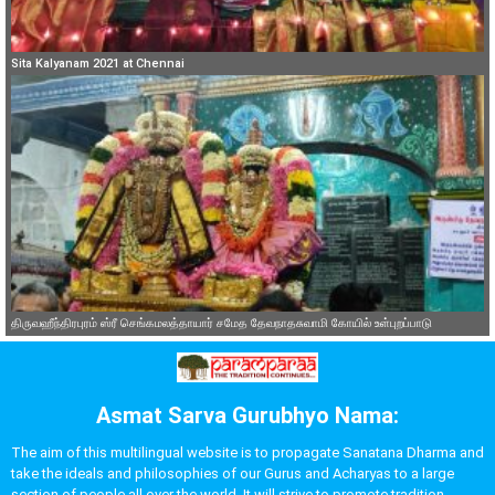
Sita Kalyanam 2021 at Chennai
திருவஹீந்திரபுரம் ஸ்ரீ செங்கமலத்தாயார் சமேத தேவநாதசுவாமி கோயில் உள்புறப்பாடு
Asmat Sarva Gurubhyo Nama:
The aim of this multilingual website is to propagate Sanatana Dharma and
take the ideals and philosophies of our Gurus and Acharyas to a large
section of people all over the world. It will strive to promote tradition,