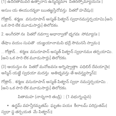
(1) ఉదీరతామవర ఉత్పారాస ఉన్మద్యమాః పితరస్సోమ్యాయసః |
అసుం య ఈయురవృకా ఋతజ్ఞస్తేనోవన్తు పితరో హవేషు||
గోత్రాన్.. శర్మణ: వసురూపాన్‌ అస్మత్‌ పితౄన్‌ స్వధానమస్తర్పయామి.[అని
ఒక సారి లేక మూడుసార్లు] తిలోదకం.
2. అంగీరసో నః పితరో నవగ్వా అథార్వాణో భృగవః సోమ్యాసః |
తేషాం వయం సుపతౌ యజ్ఞయానామపి భద్రే సౌమనసే స్వామ॥
… గోత్రాన్…. శర్మణ: వసురూపాన్‌ అస్మత్ పితౄన్‌ స్వధానమః తర్పయామి..
[అని ఒక సారి లేక మూడుసార్లు] తిలోదకం.
(3) ఆయన్తుః నః పితరో మనోజవసః అగ్నిష్వాత్తాః పధిబిర్ దేవయానైః|
అస్మిన్‌ యజ్ఞే స్వధయా మదన్తు అతిభృవన్తు తే అవన్త్యస్మాన్‌||
గోత్రాన్… శర్మణ: వసురూపాన్‌ అస్మత్ పితౄన్‌ స్వధా నమస్తర్పయామి. .
[అని ఒక సారి లేక మూడుసార్లు] తిలోదకం.
పితామహ (నాన్నగారి తండ్రి) ::: (1 వభుగ్నంపైన)
ఉర్జమ్‌ వహన్తీరమృతమ్ ఘృతం పయః కీలాలమ్‌ పరిస్రుతమ్‌|
స్వధా స్థ తర్పయత మే పితౄన్‌॥