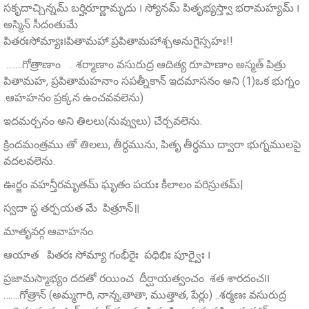
సకృదాచ్చిన్నమ్‌ బర్హిరూర్ణామృదు ౹ స్యోనమ్‌ పితృభ్యస్త్వా భరామహ్యమ్‌ ౹
అస్మిన్ సీదంతుమే
పితరఃసోమ్యాః౹పితామహా:ప్రపితామహాశ్చఅనుగైస్సహః!!
…….గోత్రాణాం .. శర్మాణాం వసురుద్ర ఆదిత్య రూపాణాం అస్మత్‌ పిత్రు
పితామహ, ప్రపితామహనాం సపత్నీకాన్ ఇదమాసనం అని (1)ఒక భుగ్నం
.ఆహహనం ప్రక్కన ఉంచవవలెను)
ఇదమర్చనం అని తిలలు(నువ్వులు) చేర్చవలెను.
క్రిందమంత్రము తో తిలలు, తీర్ధమును, పితృ తీర్ధము ద్వారా భుగ్నములపై
వదలవలెను.
ఊర్జం వహన్తీరమృతమ్‌ ఘృతం పయః కీలాలం పరిస్రుతమ్‌|
స్వదా స్థ తర్పయత మే పిత్రూన్‌॥
మాతృవర్గ ఆవాహనం
ఆయాత పితరః సోమ్యా గంభీరైః పధిభిః పూర్వైః ౹
ప్రజామస్మాభ్యం దదతో రయించ దీర్ఘాయత్వంచం శత శారదంచ౹౹
…….గోత్రాన్‌ (అమ్మగారి, నాన్న,తాతా, ముత్తాత, పేర్లు) ..శర్మణః వసురుద్ర