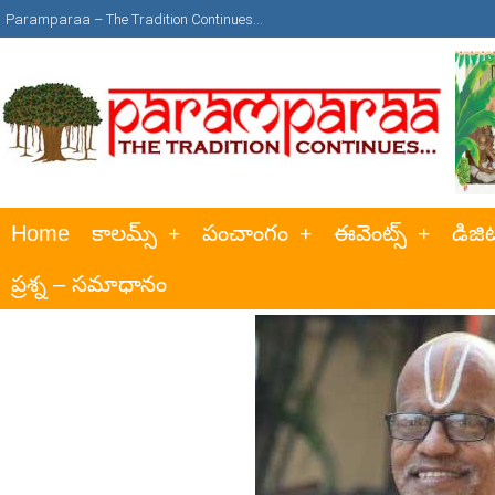
Paramparaa – The Tradition Continues…
Home
కాలమ్స్
పంచాంగం
ఈవెంట్స్
డిజిట
ప్రశ్న – సమాధానం