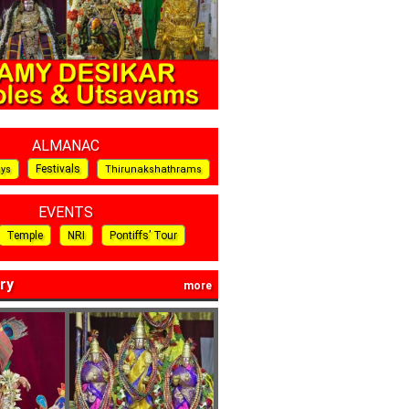
ALMANAC
Festivals
ays
Thirunakshathrams
EVENTS
Temple
NRI
Pontiffs’ Tour
ry
more