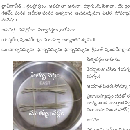
ప్రాచీనావీతి:::: స్థలప్రోక్షణం:: అపహతా, అసురా:, రక్షాగుంసి, పిశాచా:, యే
గతమ్‌, మనః| ఉదీరతామవర ఉత్పరాస -ఉనమధ్యమాః పితర: సోమ్యాసః ౹
హవేషు ౹
అపవిత్ర:- పవిత్రోవా సర్వావస్థాం ,గతోపివా౹
యస్మరేత, పుండరీకాక్షం, స బాహ్య అభ్యంతర శ్శుచిః ౹౹
ఓం భూర్బవస్సువః భూర్బవస్సువః భూర్బవస్సువః౹౹శ్రీమతే పుండరీకాక్
పితృవర్గఆవాహనం
3దర్బలతో చేసిన 4 భుగ్
భుగ్నం)
ఆయాత పితరః.సోమ్యా గం
ప్రజామస్మాభ్యం దదతో ర
నాన్న, తాత, ముత్తాత పేర్
పితామహ పితామహాన్‌ )
ఆసనం::
సకృదాచ్చిన్నమ్‌ బర్హిరూర