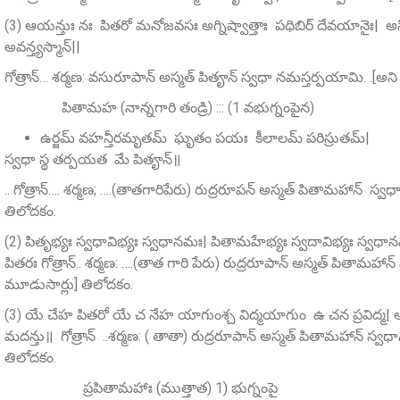
(3) ఆయన్తుః నః పితరో మనోజవసః అగ్నిష్వాత్తాః పధిబిర్ దేవయానైః| అస్
అవన్త్యస్మాన్‌||
గోత్రాన్… శర్మణ: వసురూపాన్‌ అస్మత్ పితౄన్‌ స్వధా నమస్తర్పయామి. .[అన
పితామహ (నాన్నగారి తండ్రి) ::: (1 వభుగ్నంపైన)
ఉర్జమ్‌ వహన్తీరమృతమ్ ఘృతం పయః కీలాలమ్‌ పరిస్రుతమ్‌|
స్వధా స్థ తర్పయత మే పితౄన్‌॥
.. గోత్రాన్…. శర్మణ; ….(తాతగారిపేరు) రుద్రరూపన్‌ అస్మత్‌ పితామహాన్
తిలోదకం.
(2) పితృభ్యః స్వధావిభ్యః స్వధానమః| పితామహేభ్యః స్వదావిభ్యః స్వధాన
పితరః గోత్రాన్.. శర్మణ: ….(తాత గారి పేరు) రుద్రరూపాన్ అస్మత్ పితామహ
మూడుసార్లు] తిలోదకం.
(3) యే చేహ పితరో యే చ నేహ యాగుంశ్చ విద్మయాగుం ఉ చన ప్రవిద్మ| అగ్న
మదన్తు॥ గోత్రాన్ ..శర్మణ: ( తాతా) రుద్రరూపాన్‌ అస్మత్‌ పితామహాన్‌ స
తిలోదకం.
ప్రపితామహాః (ముత్తాత) 1) భుగ్నంపై