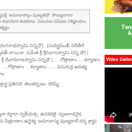
ణపక్షే అమావాస్యాం పుణ్యతిధౌ సౌమ్యవాసర
ష్ణుకరణ శుభయోగ శుభకరణ ఏవంగుణ విషేషణ విశిష్టాయాం
Ten
్యర్థం
A
ీరంగనాథస్వామి సన్నిధౌ) (సువర్ణముఖీ నదీతీరే
తీ నాయికా సమేత శ్రీ శ్రీనివాసస్వామి సన్ని ధౌ) (
Video Galle
శ్రీ దేవాదిరాజస్వామి సన్నిధౌ )……..గోత్రాణాం ……శర్మాణాం
. ……గోత్రాణాం …..శర్మాణాం………. వసురుద్ర ఆదిత్య
ాం
ధ ప్రతినిది తిలతర్పణం కరిష్యే.
త్మనా కర్తారా స్వకీయశ్చ ఉపకరణై స్వఆరాధనైక,
రూణాం ఉద్దిశ్య అమావాస్య పుణ్యకాలే దర్శ శ్రార్ధం