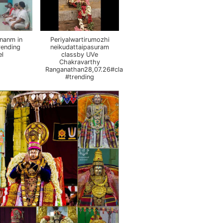
nanm in
Periyalwartirumozhi
rending
neikudattaipasuram
el
classby UVe
Chakravarthy
Ranganathan28,07.26#class
#trending