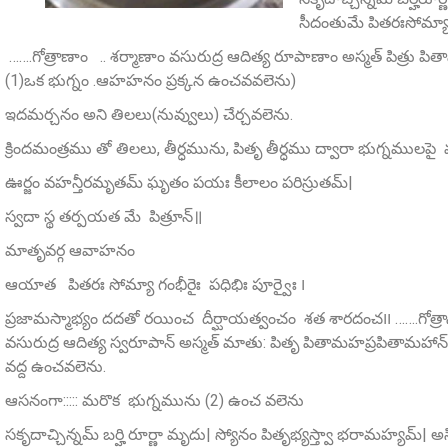
సీదంతుమే పితరఃసోమ్యా
…….గోత్రాణాం .. శర్మాణాం వసురుద్ర ఆదిత్య రూపాణాం అస్మత్‌ పిత్ర
(1)ఒక భుగ్నం .ఆహహనం ప్రక్కన ఉంచవవలెను)
ఇదమర్చనం అని తిలలు(నువ్వులు) చేర్చవలెను.
క్రిందమంత్రము తో తిలలు, తీర్ధమును, పితృ తీర్ధము ద్వారా భుగ్నములప
ఊర్జం వహన్తీరమృతమ్‌ ఘృతం పయః కీలాలం పరిస్రుతమ్‌|
స్వదా స్థ తర్పయత మే పిత్రూన్‌॥
మాతృవర్గ ఆవాహనం
ఆయాత పితరః సోమ్యా గంభీరైః పధిభిః పూర్వైః ౹
ప్రజామస్మాభ్యం దదతో రయించ దీర్ఘాయత్వంచం శత శారదంచ౹౹ …….గోత్రాన్‌ (అ
వసురుద్ర ఆదిత్య స్వరూపాన్‌ అస్మత్‌ మాతు: పితృ పితామహప్రపితామహ
వద్ద ఉంచవలెను.
ఆసనంగా::::: మరొక భుగ్నమును (2) ఉంచ వలెను
సకృదాచ్చిన్నమ్‌ బర్హి రూర్ణా మృదు| స్యోనం పితృభ్యస్త్వా భరామహ్యమ్‌|