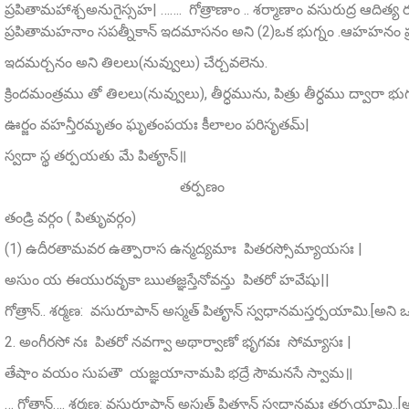
ప్రపితామహాశ్చఅనుగైస్సహ| ……. గోత్రాణాం .. శర్మాణాం వసురుద్ర ఆదిత్
ప్రపితామహనాం సపత్నీకాన్ ఇదమాసనం అని (2)ఒక భుగ్నం .ఆహహనం ప
ఇదమర్చనం అని తిలలు(నువ్వులు) చేర్చవలెను.
క్రిందమంత్రము తో తిలలు(నువ్వులు), తీర్ధమును, పిత్రు తీర్ధము ద్వారా
ఊర్జం వహన్తీరమృతం ఘృతంపయః కీలాలం పరిసృతమ్‌|
స్వదా స్థ తర్పయతు మే పితౄన్‌॥
తర్పణం
తండ్రి వర్గం ( పితృువర్గం)
(1) ఉదీరతామవర ఉత్పారాస ఉన్మద్యమాః పితరస్సోమ్యాయసః |
అసుం య ఈయురవృకా ఋతజ్ఞస్తేనోవన్తు పితరో హవేషు||
గోత్రాన్.. శర్మణ: వసురూపాన్‌ అస్మత్‌ పితౄన్‌ స్వధానమస్తర్పయామి.[అని
2. అంగీరసో నః పితరో నవగ్వా అథార్వాణో భృగవః సోమ్యాసః |
తేషాం వయం సుపతౌ యజ్ఞయానామపి భద్రే సౌమనసే స్వామ॥
… గోత్రాన్…. శర్మణ: వసురూపాన్‌ అస్మత్ పితౄన్‌ స్వధానమః తర్పయామి..[