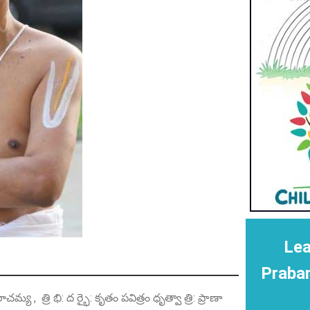
Lea
Praba
మ్య , త్రి భి: ద ర్భై: కృతం పవిత్రం ధృత్వా త్రి: ప్రాణా