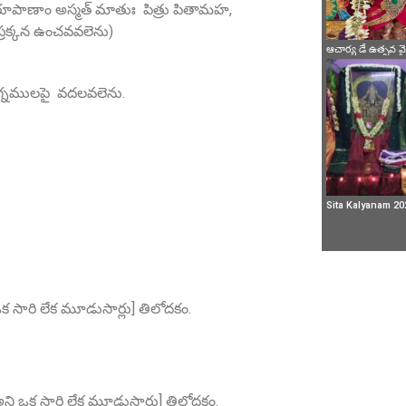
య రూపాణాం అస్మత్‌ మాతుః పిత్రు పితామహ,
్రక్కన ఉంచవవలెను)
ఆచార్య డే ఉత్సవ 
 భుగ్నములపై వదలవలెను.
Sita Kalyanam 20
 ఒక సారి లేక మూడుసార్లు] తిలోదకం.
అని ఒక సారి లేక మూడుసార్లు] తిలోదకం.