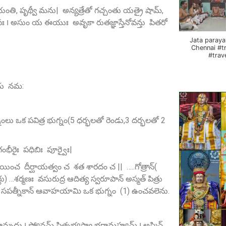
 క్షయంతి, పృథ్వీ మను| అన్యత్రేతో గచ్చంతు యత్రై షామ్‌,
 అసుం య ఈయుః అవృకా రుతజ్ఞాస్తేనోవన్తు పితరో
Jata paraya
Chennai #t
#trav
షాయ నమ:
నంలు ఒక పవిత్ర భుగ్నం(5 ధర్భలతో రెండు,3 దర్భలతో 2
భీరైః పధిబిః పూర్వైః|
యించ దీర్ఘాయత్వం చ శత శారదం చ || …..గోత్రాన్‌(
లు) …శర్మణః వసురుద్ర ఆదిత్య స్వరూపాన్‌ అస్మత్‌ పిత్రు
 సపత్నీకాన్ ఆవాహయామి ఒక భుగ్నం (1) ఉంచవలెను.
్ణామృదు ౹ స్యోనమ్‌ పితృభ్యస్త్వా భరామహ్యమ్‌ ౹ అస్మిన్