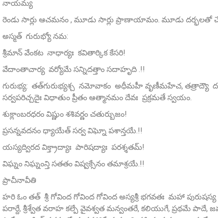
నాయమ్య
రెండు సార్లు ఆచమనం , మూడు సార్లు ప్రాణాయామం. మూడు దర్భలతో చేస
అస్మత్‌ గురుభ్యో నమ:
శ్రీమాన్‌ వేంకట నాధార్యః కవితార్కిక కేసరి!
వేదాంతాచార్య వర్యోమే సన్నిదత్తాం సదాహృది .!!
గురుభ్య: తత్‌గురుభ్యశ్చ నమోవాకం అధీమహీ వృణీమహేచ, తత్రాద్య
సర్వపరిచ్చదైః విధాతుం ప్రీతం ఆత్మానమం దేవః ప్రక్రమతే స్వయం.
శుక్లాంబరధరం విష్ణుం శశివర్ణం చతుర్బుజం!
ప్రసన్నవదనం ధ్యాయేత్ సర్వ విఘ్నో పశాన్తయే.!!
యస్యద్విరద విక్త్రాద్యాః పారిషద్యాః పరశ్శతమ్‌!
విఘ్నం నిఘ్నంన్తి సతతం విష్వక్సేనం తమాశ్రయే.!!
ప్రాచీనావీతి
హరి ఓం తత్ శ్రీ గోవింద గోవింద గోవింద అస్యశ్రీ భగవతః మహా పురుషస్య శ్ర
పరార్దే, శ్రీశ్వేత వరాహ కల్పే వైవశ్వత మన్వంతరే, కలియుగే, ప్రథమే పాదే, జమ