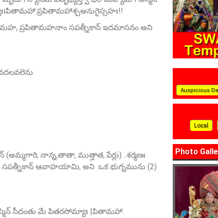
ః౹పితామహా:ప్రపితామహాశ్చఅనుగైస్సహః!!
ు పితామహ, ప్రపితామహనాం సపత్నీకాన్ ఇదమాసనం అని
ై వదలవలెను.
Auspicious D
Local
Photo Galle
మ్మగారి, నాన్న,తాతా, ముత్తాత, పేర్లు) ..శర్మణః
ాన్ సపత్నీకాన్ ఆవాహయామి, అని ఒక భుగ్నమును (2)
 అస్మిన్ సీదంతు మే పితరసోమ్యాః |పితామహా: