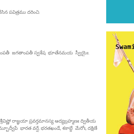
ిన పవిత్రము దరించి.
ౌ దంపతీ జగతాంపతీ స్వశేష భూతేనమయ స్వీయైః.
ీవిష్ణో రాజ్ఞయా ప్రవర్తమానస్య ఆద్యబ్రహ్మణః ద్వితీయ
్బూద్వీపే భారత వర్షే, భరతఖండే, శకాబ్దే మేరోః, దక్షిణే