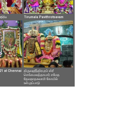
వైభవం
Tirumala Pavithrotsavam
21 at Chennai
திருவஹீந்திரபுரம் ஸ்ரீ
செங்கமலத்தாயார் சமேத
தேவநாதசுவாமி கோயில்
உள்புறப்பாடு