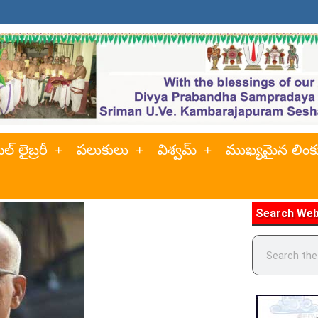
ల్ లైబ్రరీ
పలుకులు
విశ్వమ్
ముఖ్యమైన లింక
Search Web