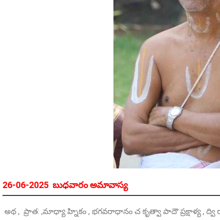
26-06-2025 బుధవారం అమావాస్య
అథ , ప్రాత: ,మాధ్యా హ్నికం , భగవరాధానం చ కృత్వా పాదౌ ప్రక్షాళ్య , ద్వి రాచ