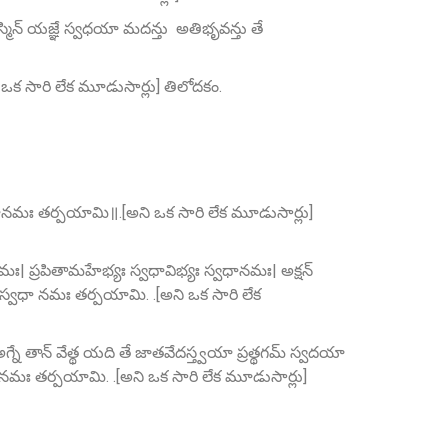
మిన్‌ యజ్ఞే స్వధయా మదన్తు అతిభృవన్తు తే
ి ఒక సారి లేక మూడుసార్లు] తిలోదకం.
 స్వధానమః తర్పయామి॥.[అని ఒక సారి లేక మూడుసార్లు]
మః| ప్రపితామహేభ్యః స్వధావిభ్యః స్వధానమః| అక్షన్
ాన్ స్వధా నమః తర్పయామి. .[అని ఒక సారి లేక
ే తాన్‌ వేత్థ యది తే జాతవేదస్త్వయా ప్రత్థగమ్‌ స్వదయా
్వధానమః తర్పయామి. .[అని ఒక సారి లేక మూడుసార్లు]