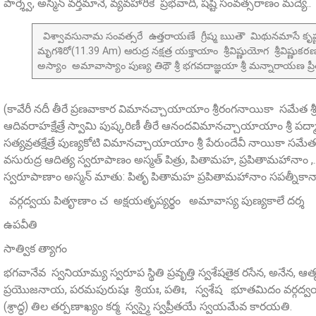
పార్శ్వే, అస్మిన్ వర్తమానే, వ్యవహారికే ప్రభవాది, షష్టి సంవత్సరాణం మద్యే..
విశ్వావసునామ సంవత్సరే ఉత్తరాయణే గ్రీష్మ ఋతౌ మిథునమాసే కృష్
మృగశిరో(11.39 Am) ఆరుద్ర నక్షత్ర యక్తాయాం శ్రీవిష్ణుయోగ శ్రీవి
అస్యాం అమావాస్యాం పుణ్య తిథౌ శ్రీ భగవదాజ్ఞయా శ్రీ మన్నారాయణ ప్రీత
(కావేరీ నదీ తీరే ప్రణవాకార విమానచ్చాయాయాం శ్రీరంగనాయికా సమేత శ్ర
ఆదివరాహక్షేత్రే స్వామి పుష్కరిణీ తీరే ఆనందవిమానచ్చాయాయాం శ్రీ పద్మావ
సత్యవ్రతక్షేత్రే పుణ్యకోటి విమానచ్చాయాయాం శ్రీ పేరుందేవీ నాయికా సమేత 
వసురుద్ర ఆదిత్య స్వరూపాణం అస్మత్‌ పిత్రు, పితామహ, ప్రపితామహానాం ,.
స్వరూపాణాం అస్మన్ మాతు: పితృ పితామహ ప్రపితామహానాం సపత్నీకాన
వర్గద్వయ పితౄణాం చ అక్షయతృప్యర్థం అమావాస్య పుణ్యకాలే దర్శ శ్రాద్
ఉపవీతి
సాత్విక త్యాగం
భగవానేవ స్వనియామ్య స్వరూప స్థితి ప్రవృత్తి స్వశేషతైక రసేన, అనేన, ఆ
ప్రయొజనాయ, పరమపురుషః శ్రియః, పతిః, స్వశేష భూతమిదం వర్గద్వయ పిత్
(శ్రాద్ధ) తిల తర్పణాఖ్యం కర్మ స్వస్మై స్వప్రీతయే స్వయమేవ కారయతి.