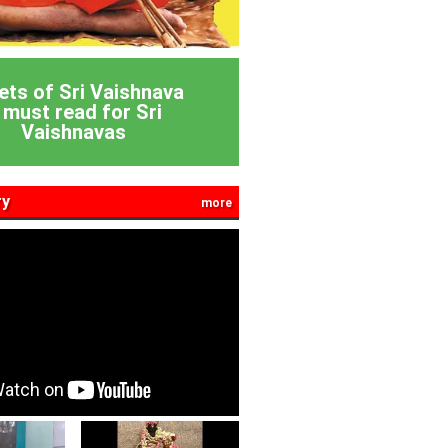
ets of Sri Vaishnava
 must read for Sri
Vaishnavas
ry
more