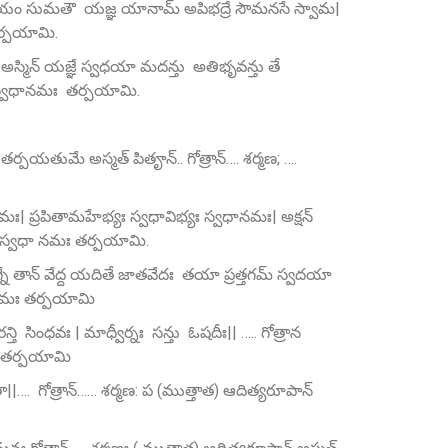
 వయం సుమతౌ యజ్ఞ యానామ్‌ అపిభద్రే సౌమనసే స్వామ|
తర్పయామి.
స్మిన్‌ యజ్ఞే స్వధయా మదన్తు అతిభృవన్తు తే
ౄన్‌ స్వధానమః తర్పయామి.
పయతుమే అస్మత్ పితౄన్‌.. గోత్రాన్…. శర్మణ; ….
మః| ప్రపితామహేభ్యః స్వధావిభ్యః స్వధానమః| అక్షన్
ాన్ స్వధా నమః తర్పయామి.
 తాన్‌ వేద్ద యదితే జాతవేదః తయా ప్రత్తగమ్‌ స్వదయా
వధానమః తర్పయామి
సింధవః | మాధ్వీర్నః సన్తు ఓషదీః|| ….. గోత్రాన
ః. తర్పయామి
|…. గోత్రాన్…… శర్మణ: ప (ముత్తాత) ఆదిత్యరూపాన్‌