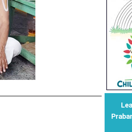
Lea
Praba