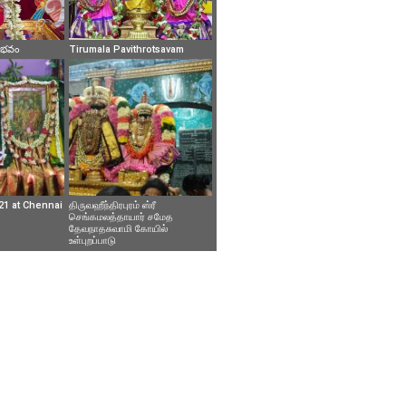
వైభవం
Tirumala Pavithrotsavam
21 at Chennai
திருவஹீந்திரபுரம் ஸ்ரீ
செங்கமலத்தாயார் சமேத
தேவநாதசுவாமி கோயில்
உள்புறப்பாடு