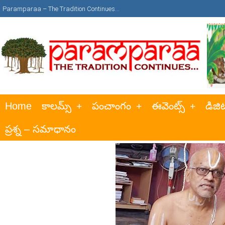
Paramparaa – The Tradition Continues…
Home
కాలమ్స్
పంచాంగం
ఈవెంట్స్
డిజిట
ప్రశ్న – సమాధానం