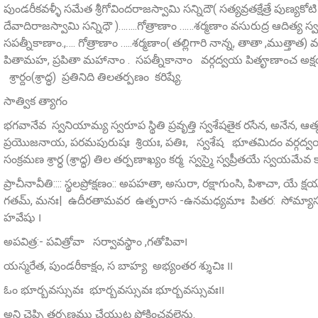
పుండరీకవళ్ళీ సమేత శ్రీగోవిందరాజస్వామి సన్నిదౌ( సత్యవ్రతక్షేత్రే పుణ్య
దేవాదిరాజస్వామి సన్నిధౌ )……..గోత్రాణాం ……శర్మణాం వసురుద్ర ఆదిత్య 
సపత్నీకాణాం.,…. గోత్రాణాం …..శర్మణాం( తల్లిగారి నాన్న, తాతా ,ముత్తాత)
పితామహ, ప్రపితా మహానాం . సపత్నీకానాం వర్గద్వయ పితౄణాంచ అక్ష
శ్రార్దం(శ్రాద్ధ) ప్రతినిది తిలతర్పణం కరిష్యే.
సాత్విక త్యాగం
భగవానేవ స్వనియామ్య స్వరూప స్థితి ప్రవృత్తి స్వశేషతైక రసేన, అనేన, ఆ
ప్రయొజనాయ, పరమపురుషః శ్రియః, పతిః, స్వశేష భూతమిదం వర్గద్వయ ప
సంక్రమణ శ్రార్ధ (శ్రాద్ధ) తిల తర్పణాఖ్యం కర్మ స్వస్మై స్వప్రీతయే స్వయమే
ప్రాచీనావీతి:::: స్థలప్రోక్షణం:: అపహతా, అసురా, రక్షాగుంసి, పిశాచా, యే క
గతమ్‌, మనః| ఉదీరతామవర ఉత్పరాస -ఉనమధ్యమాః పితర: సోమ్యాసః ౹
హవేషు ౹
అపవిత్ర:- పవిత్రోవా సర్వావస్థాం ,గతోపివా౹
యస్మరేత, పుండరీకాక్షం, స బాహ్య అభ్యంతర శ్శుచిః ౹౹
ఓం భూర్బవస్సువః భూర్బవస్సువః భూర్బవస్సువః౹౹
అని చెప్పి తర్పణము చేయుట ప్రోక్షించవలెను.