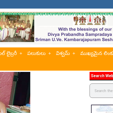
ల్ లైబ్రరీ
పలుకులు
విశ్వమ్
ముఖ్యమైన లింక
Search Web