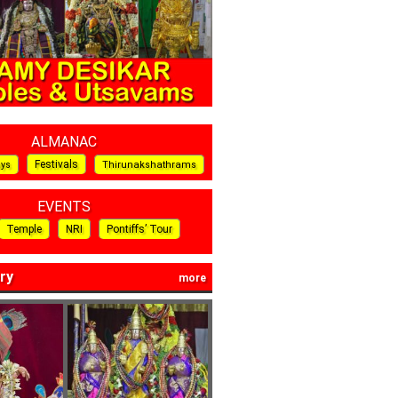
ALMANAC
Festivals
ays
Thirunakshathrams
EVENTS
Temple
NRI
Pontiffs’ Tour
ry
more