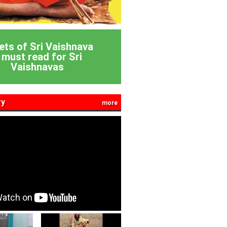
ets of Sri Vaishnava
 must read for Sri
Vaishnavas
ry
more