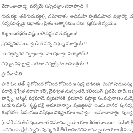
వేదాంతాచార్య వర్యోమే సన్నిదత్తాం సదాహృది .!!
గురుభ్య: తత్‌గురుభ్యశ్చ నమోవాకం అధీమహీ వృణీమహేచ, తత్రాద్య
సర్వపరిచ్చదైః విధాతుం ప్రీతం ఆత్మానమం దేవః ప్రక్రమతే స్వయం.
శుక్లాంబరధరం విష్ణుం శశివర్ణం చతుర్బుజం!
ప్రసన్నవదనం ధ్యాయేత్ సర్వ విఘ్నో పశాన్తయే.!!
యస్యద్విరద విక్త్రాద్యాః పారిషద్యాః పరశ్శతమ్‌!
విఘ్నం నిఘ్నంన్తి సతతం విష్వక్సేనం తమాశ్రయే.!!
ప్రాచీనావీతి
హరి ఓం తత్ శ్రీ గోవింద గోవింద గోవింద అస్యశ్రీ భగవతః మహా పురుషస్య శ్ర
పరార్దే, శ్రీశ్వేత వరాహ కల్పే వైవశ్వత మన్వంతరే, కలియుగే, ప్రథమే పాదే, జమ
పార్శ్వే, అస్మిన్ వర్తమానే, వ్యవహారికే ప్రభవాది, షష్ఠ్యాః సంవత్సరాణ
మిథున మాసే కృష్ణ పక్షే అమావాస్యాం పుణ్యతిధౌ ఇందు వాసర పునర్వసు న
శుభకరణ ఏవంగుణ విషేషణ విశిష్టాయాం అస్యాం అమావాస్యాం పుణ్య తిథౌ 
(కావేరీ నదీ తీరే ప్రణవాకార విమానచ్చాయాయాం శ్రీరంగనాయికా సమేత శ్ర
ఆదివరాహక్షేత్రే స్వామి పుష్కరిణీ తీరే ఆనందవిమానచ్చాయాయాం శ్రీ పద్మావ