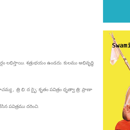
్గం లభిస్తాయి. శత్రుభయం ఉండదు. కులము అభివృద్ధి
మణం
్య , త్రి భి: ద ర్భై: కృతం పవిత్రం ధృత్వా త్రి: ప్రాణా
ిన పవిత్రము దరించి.