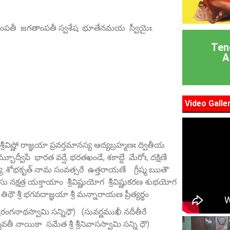
ౌ దంపతీ జగతాంపతీ స్వశేష భూతేనమయ స్వీయైః.
Ten
A
Video Galle
ీవిష్ణో రాజ్ఞయా ప్రవర్తమానస్య ఆద్యబ్రహ్మణః ద్వితీయ
్బూద్వీపే భారత వర్షే, భరతఖండే, శకాబ్దే మేరోః, దక్షిణే
ం మద్యే..శోభకృత్ నామ సంవత్సరే ఉత్తరాయణే గ్రీష్మ ఋతౌ
క్షత్ర యక్తాయాం శ్రీవిష్ణుయోగ శ్రీవిష్ణుకరణ శుభయోగ
శ్రీ భగవదాజ్ఞయా శ్రీ మన్నారాయణ ప్రీత్యర్థం
ీరంగనాథస్వామి సన్నిధౌ) (సువర్ణముఖీ నదీతీరే
తీ నాయికా సమేత శ్రీ శ్రీనివాసస్వామి సన్ని ధౌ)