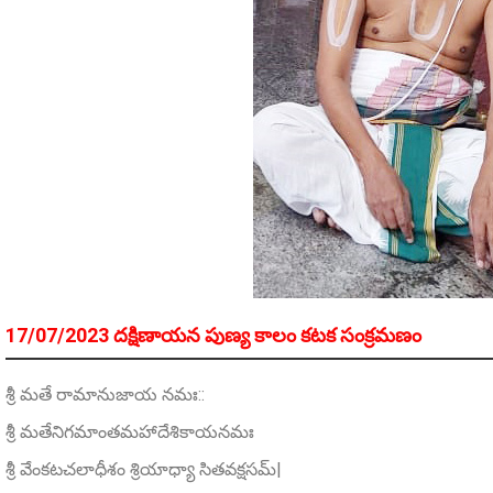
17/07/2023 దక్షిణాయన పుణ్య కాలం కటక సంక్రమణం
శ్రీ మతే రామానుజాయ నమః::
శ్రీ మతేనిగమాంతమహాదేశికాయనమః
శ్రీ వేంకటచలాధీశం శ్రియాధ్యా సితవక్షసమ్|