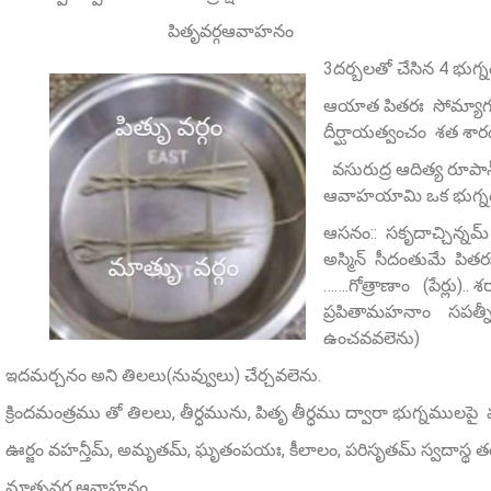
పితృవర్గఆవాహనం
3దర్బలతో చేసిన 4 భుగ్న
ఆయాత పితరః సోమ్యాగంభ
దీర్ఘాయత్వంచం శత శారదంచ 
వసురుద్ర ఆదిత్య రూపాన్‌
ఆవాహయామి ఒక భుగ్నం
ఆసనం:: సకృదాచ్చిన్నమ్‌ 
అస్మిన్ సీదంతుమే పితర
…….గోత్రాణాం (పేర్లు).. 
ప్రపితామహనాం సపత్నీ
ఉంచవవలెను)
ఇదమర్చనం అని తిలలు(నువ్వులు) చేర్చవలెను.
క్రిందమంత్రము తో తిలలు, తీర్ధమును, పితృ తీర్ధము ద్వారా భుగ్నములప
ఊర్జం వహన్తీమ్‌, అమృతమ్‌, ఘృతంపయః, కీలాలం, పరిసృతమ్‌ స్వదాస్థ తర
మాతృవర్గ ఆవాహనం