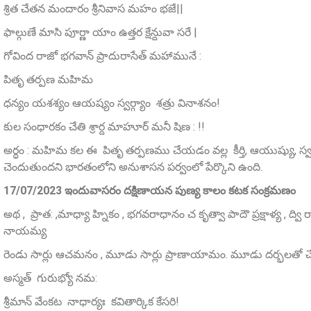
శ్రిత చేతన మందారం శ్రీనివాస మహం భజే||
ఫాల్గుణే మాసి పూర్ణా యాం ఉత్తర క్షేన్దువా సరే |
గోవింద రాజో భగవాన్ ప్రాదురాసేత్ మహామునే :
పితృ తర్పణ మహిమ
ధన్యం యశశ్యం ఆయష్యం స్వర్గ్యాం శత్రు వినాశనం!
కుల సంధారకం చేతి శ్రార్ద మాహూర్‌ మనీ షిణ : !!
అర్ధం : మహిమ కల ఈ పితృ తర్పణము చేయడం వల్ల కీర్తి, ఆయుష్యు, స్వర
చెందుతుందని భారతంలోని అనుశాసన పర్వంలో పేర్కొని ఉంది.
17/07/2023 ఇందువాసరం దక్షిణాయన పుణ్య కాలం కటక సంక్ర
అథ , ప్రాత: ,మాధ్యా హ్నికం , భగవరాధానం చ కృత్వా పాదౌ ప్రక్షాళ్య , ద్వి రాచమ
నాయమ్య
రెండు సార్లు ఆచమనం , మూడు సార్లు ప్రాణాయామం. మూడు దర్భలతో చేస
అస్మత్‌ గురుభ్యో నమ:
శ్రీమాన్‌ వేంకట నాధార్యః కవితార్కిక కేసరి!