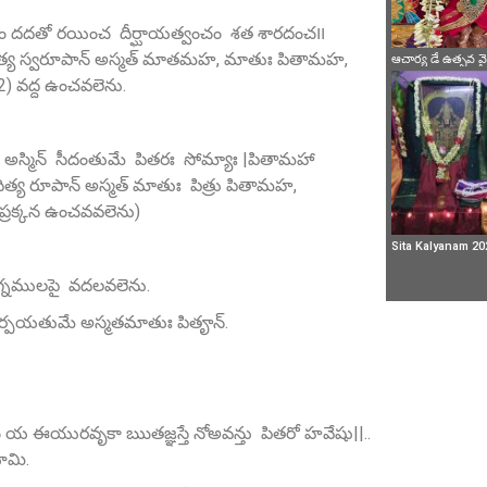
భ్యం దదతో రయించ దీర్ఘాయత్వంచం శత శారదంచ౹౹
ద్ర ఆదిత్య స్వరూపాన్‌ అస్మత్‌ మాతమహ, మాతుః పితామహ,
ఆచార్య డే ఉత్సవ 
) వద్ద ఉంచవలెను.
మ్‌| అస్మిన్ సీదంతుమే పితరః సోమ్యాః |పితామహా
దిత్య రూపాన్‌ అస్మత్‌ మాతుః పిత్రు పితామహ,
్రక్కన ఉంచవవలెను)
Sita Kalyanam 20
 భుగ్నములపై వదలవలెను.
 తర్పయతుమే అస్మతమాతుః పితౄన్‌.
య ఈయురవృకా ఋతజ్ఞస్తే నోఅవన్తు పితరో హవేషు||..
యామి.