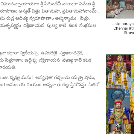
కోటి విమానచ్చాయాయాం శ్రీ పేరుందేవీ నాయికా సమేత శ్రీ
స్వరూపాణం అస్మత్‌ పిత్రు పితామహ, ప్రపితామహానాంమ్ ,
 వసు రుద్ర ఆదిత్య స్వరూపాణాం అస్మన్మాతుః పిత్రు,
Jata paraya
యతృప్యర్థం దక్షిణాయన పుణ్య కాలే కటక సంక్రమణ
Chennai #t
#trav
త్మనా కర్తారా స్వకీయశ్చ ఉపకరణై స్వఆరాధనైక,
ిత్రూణాం ఉద్దిశ్య దక్షిణాయన పుణ్య కాలే కటక
వ కారయతి.
్షయంతి, పృథ్వీ మను| అన్యత్రేతో గచ్చంతు యత్రై షామ్‌,
 అసుం య ఈయుః అవృకా రుతజ్ఞాస్తేనోవన్తు పితరో