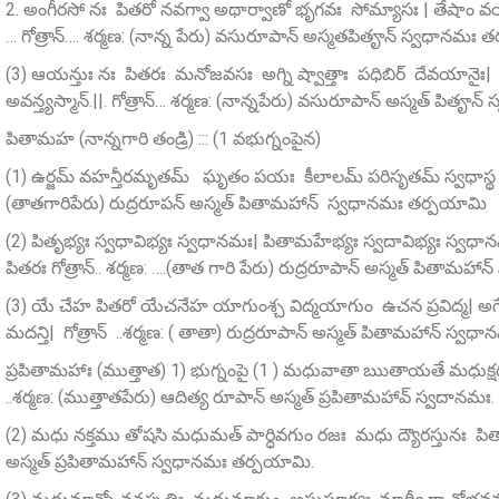
2. అంగీరసో నః పితరో నవగ్వా అథార్వాణో భృగవః సోమ్యాసః | తేషాం
… గోత్రాన్…. శర్మణ: (నాన్న పేరు) వసురూపాన్‌ అస్మతపితౄన్‌ స్వధానమః 
(3) ఆయన్తుః నః పితరః మనోజవసః అగ్ని ష్వాత్తాః పధిబిర్ దేవయానైః| అ
అవన్త్యస్మాన్‌.||. గోత్రాన్… శర్మణ: (నాన్నపేరు) వసురూపాన్‌ అస్మత్ పిత
పితామహ (నాన్నగారి తండ్రి) ::: (1 వభుగ్నంపైన)
(1) ఉర్జమ్‌ వహన్తీరమృతమ్ ఘృతం పయః కీలాలమ్‌ పరిసృతమ్‌ స్వధాస్థ తర్
(తాతగారిపేరు) రుద్రరూపన్‌ అస్మత్‌ పితామహాన్ స్వధానమః తర్పయామి
(2) పితృభ్యః స్వధావిభ్యః స్వధానమః| పితామహేభ్యః స్వదావిభ్యః స్వధాన
పితరః గోత్రాన్.. శర్మణ: ….(తాత గారి పేరు) రుద్రరూపాన్ అస్మత్ పితామహ
(3) యే చేహ పితరో యేచనేహ యాగుంశ్చ విద్మయాగుం ఉచన ప్రవిద్మ| అగ్నే
మదన్తి| గోత్రాన్ ..శర్మణ: ( తాతా) రుద్రరూపాన్‌ అస్మత్‌ పితామహాన్‌ స్
ప్రపితామహాః (ముత్తాత) 1) భుగ్నంపై (1 ) మధువాతా ఋతాయతే మధుక్షరన్తి 
..శర్మణ: (ముత్తాతపేరు) ఆదిత్య రూపాన్‌ అస్మత్‌ ప్రపితామహావ్‌ స్వదానమ
(2) మధు నక్తము తోషసి మధుమత్‌ పార్ధివగుం రజః మధు ద్యౌరస్తునః పితా|
అస్మత్‌ ప్రపితామహాన్‌ స్వధానమః తర్పయామి.