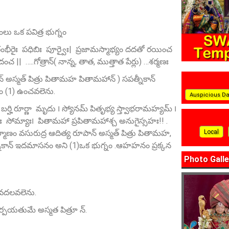
ంలు ఒక పవిత్ర భుగ్నం
ీరైః పధిబిః పూర్వైః| ప్రజామస్మాభ్యం దదతో రయించ
|| …..గోత్రాన్‌( నాన్న, తాత, ముత్తాత పేర్లు) …శర్మణః
 అస్మత్‌ పిత్రు పితామహ పితామహాన్‌ ) సపత్నీకాన్
 (1) ఉంచవలెను.
Auspicious D
బర్హి రూర్ణా మృదు ౹ స్యోనమ్‌ పితృభ్య స్త్వాభరామహ్యమ్‌ ౹
ః సోమ్యాః౹ పితామహా ప్రపితామహాశ్చ అనుగైస్సహః!! .
Local
శర్మాణం వసురుద్ర ఆదిత్య రూపాన్‌ అస్మత్‌ పిత్రు పితామహ,
కాన్ ఇదమాసనం అని (1)ఒక భుగ్నం .ఆహహనం ప్రక్కన
Photo Galle
ై వదలవలెను.
్పయతుమే అస్మత పిత్రూ న్‌.