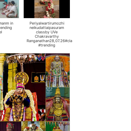
nanm in
Periyalwartirumozhi
rending
neikudattaipasuram
el
classby UVe
Chakravarthy
Ranganathan28,07.26#class
#trending