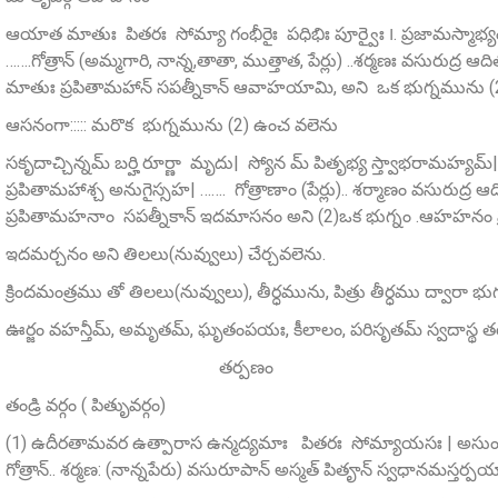
ఆయాత మాతుః పితరః సోమ్యా గంభీరైః పధిభిః పూర్వైః ౹. ప్రజామస్మా
…….గోత్రాన్‌ (అమ్మగారి, నాన్న,తాతా, ముత్తాత, పేర్లు) ..శర్మణః వసురు
మాతుః ప్రపితామహాన్ సపత్నీకాన్ ఆవాహయామి, అని ఒక భుగ్నమును (2
ఆసనంగా::::: మరొక భుగ్నమును (2) ఉంచ వలెను
సకృదాచ్చిన్నమ్‌ బర్హి రూర్ణా మృదు| స్యోన మ్‌ పితృభ్య స్త్వాభరామహ్య
ప్రపితామహాశ్చ అనుగైస్సహ| ……. గోత్రాణాం (పేర్లు).. శర్మాణం వసురుద్ర ఆ
ప్రపితామహనాం సపత్నీకాన్ ఇదమాసనం అని (2)ఒక భుగ్నం .ఆహహనం ప
ఇదమర్చనం అని తిలలు(నువ్వులు) చేర్చవలెను.
క్రిందమంత్రము తో తిలలు(నువ్వులు), తీర్ధమును, పిత్రు తీర్ధము ద్వారా
ఊర్జం వహన్తీమ్‌, అమృతమ్‌, ఘృతంపయః, కీలాలం, పరిసృతమ్‌ స్వదాస్థ
తర్పణం
తండ్రి వర్గం ( పితృువర్గం)
(1) ఉదీరతామవర ఉత్పారాస ఉన్మద్యమాః పితరః సోమ్యాయసః | అసుం 
గోత్రాన్.. శర్మణ: (నాన్నపేరు) వసురూపాన్‌ అస్మత్‌ పితౄన్‌ స్వధానమస్తర్ప