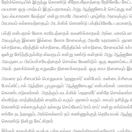
தேர்க்கொடியில் இருந்து கொண்டு கீதோபதேசத்தை நேரிலேயே கேட்ட
மயமான ஒரு பாஷ்யம் இருப்பதாகவும், அது ஆஞ்ஜனேயர் செய்தது என்
‘நவ வ்யாகரண வேத்தா’ என்று ராமரே அவரைப் புகழ்கிற அளவுக்குப் பெரி
பிரபாவம் எல்லாவற்றையும் அடக்கிக் கொண்டு பக்தியிலேயே பரமானந்த
பக்தி என்பதால் லோக காரியத்தைக் கவனிக்காதவர் அல்ல. மகாப
அவருக்கு இணை இல்லை. லோக சேவைக்கு அவரே உதாரணம். ஞானத்தில்
உச்சநிலை, வீரத்தில் உச்சநிலை, கீர்த்தியில் உச்சநிலை, சேவையில் உ
ஒன்று சேர்ந்திருக்கிற ஸ்வரூபம் என்று உண்டு என்றால் அது ஆஞ்ஜ
அவருடைய பிரம்மச்சரியத்தைச் சொல்ல வேண்டும். ஒரு க்ஷணம்கூடக் க
அவர். தனக்கென்று எதுவுமே நினைக்காதவர். ஒரு காம நினைவும் இல்ல
அவரை நம் சீமையில் பொதுவாக ‘ஹனுமார்’ என்போம். கன்னடச்சீமை
போய்விட்டால் ஆந்திரா முழுவதும் ‘ஆஞ்ஜனேயலு’ என்பார்கள். மகாராஷ்ட
கொண்டாடுவார்கள். அதற்கும் வடக்கில் ‘மஹாவீர்’ என்றே சொல்வார
ஸ்மரித்த மாத்திரத்தில் தைரியம் வரும். ஞானம் வரும். காமம் நசித்த
கொண்டு எல்லாருக்கும் நல்லது செய்வோம்.’ராம் ராம்’ என்று எங்கெங்
எங்கே நடந்தாலும், அங்கெல்லாம் நம் கண்ணுக்குத் தெரியாமல் ஆஞ
கொண்டு நின்று கேட்கிறார்.
இந்தக் காலத்தில் நமக்கு மற்ற எல்லா அனுக்கிரஹங்களோடு, முக்கி