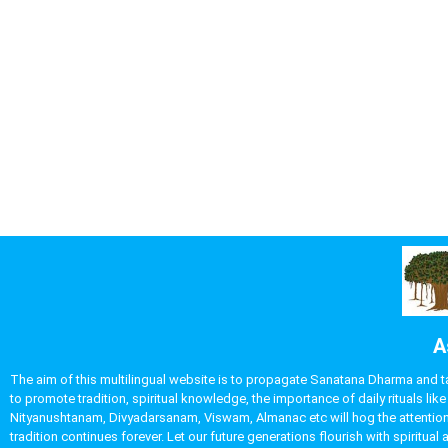
A
The aim of this multilingual website is to propagate Sanatana Dharma and take
to promote tradition, spiritual knowledge, the importance of daily rituals 
Nityanushtanam, Divyadarsanam, Viswam, Almanac etc will hog the attention o
tradition continues forever. Let our future generations flourish with spirit