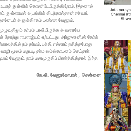
 உயரத் துள்ளிக் கொண்டேயிருக்கிறோம். இதனால்
Jata paraya
. துள்ளாமல் அடங்கிக் கிடந்தால்தான் ஈச்வரப்
Chennai #t
#trav
ஞ்சனேயர் அனுக்கிரகம் பண்ண வேணும்.
முழுவதிலும் தர்மம் பரவியிருக்க அவரையே
ற்று ராமராஜ்யம் ஏற்பட்டது. அர்ஜுனனின் தேர்க்
்காலத்தில் நம் தர்மம், பக்தி எல்லாம் நசித்தபோது
ி மூலம் மறுபடி தர்ம ஸம்ஸ்தாபனம் செய்தார்.
ஹம் வேணும். நாம் மனமுருகிப் பிரார்த்தித்தால் இந்த
கே.வி. வேணுகோபால் , சென்னை