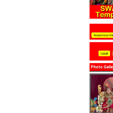
Auspicious D
Local
Photo Galle