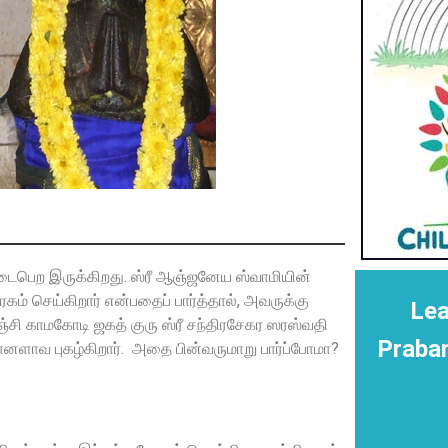
ைபெற இருக்கிறது. ஸ்ரீ ஆஞ்ஜனேய ஸ்வாமியின்
் செய்கிறார் என்பதைப் பார்த்தால், அவருக்கு
Lea
சி காமகோடி ஜகத் குரு ஸ்ரீ சந்திரசேகர ஸரஸ்வதி
Praba
னளாவ புகழ்கிறார். அதை பின்வருமாறு பார்ப்போமா?