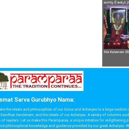
ఆచార్య డే ఉత్సవ 
Sita Kalyanam 20
smat Sarva Gurubhyo Nama:
 the ideals and philosophies of our Gurus and Acharyas to a large section of p
like Sandhya Vandanam, and the ideals of our Acharyas. A variety of columns s
f readers. Let us make this Paramparaa, a unique initiative for enlightening 
ual and philosophical knowledge and guidance provided by our great Acharyas. W