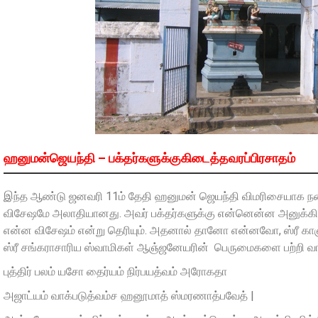
ஹனுமன்ஜெயந்தி – பக்தர்களுக்குகிடைத்தவரப்பிரசாதம்
இந்த ஆண்டு ஜனவரி 11ம் தேதி ஹனுமன் ஜெயந்தி விமரிசையாக நட
விசேஷமே அலாதியானது. அவர் பக்தர்களுக்கு என்னென்ன அனுக்கிரகம
என்ன விசேஷம் என்று தெரியும். அதனால் தானோ என்னவோ, ஸ்ரீ காஞ்
ஸ்ரீ சங்கராசாரிய ஸ்வாமிகள் ஆஞ்ஜனேயரின் பெருமைகளை பற்றி வா
புத்திர் பலம் யசோ தைர்யம் நிர்பயத்வம் அரோகதா
அஜாட்யம் வாக்படுத்வம்ச ஹனூமாத் ஸ்மரணாத்பவேத் |