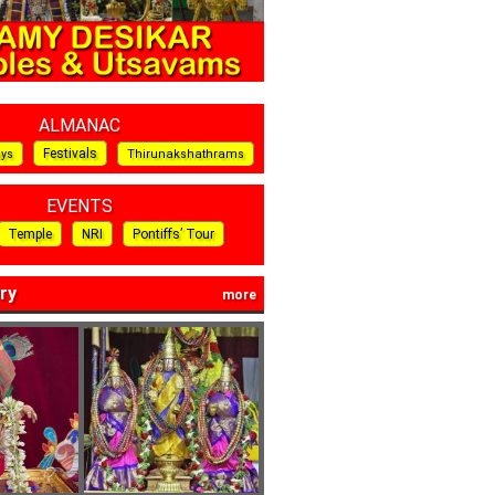
ALMANAC
Festivals
ays
Thirunakshathrams
EVENTS
Temple
NRI
Pontiffs’ Tour
ry
more