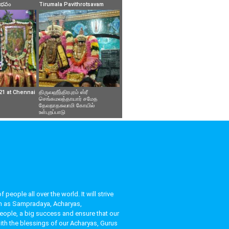
వైభవం
Tirumala Pavithrotsavam
21 at Chennai
திருவஹீந்திரபுரம் ஸ்ரீ
செங்கமலத்தாயார் சமேத
தேவநாதசுவாமி கோயில்
உள்புறப்பாடு
eople all over the world. It will strive
uch as Sampradaya, Acharyas,
people, a big success and ensure that our
ith the blessings of our Acharyas, Gurus