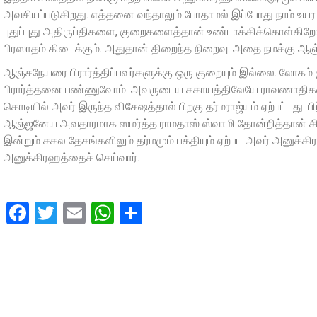
அவசியப்படுகிறது. எத்தனை வந்தாலும் போதாமல் இப்போது நாம் உயர
புதுப்புது அதிருப்திகளை, குறைகளைத்தான் உண்டாக்கிக்கொள்கிறோம்
பிரஸாதம் கிடைக்கும். அதுதான் திறைந்த நிறைவு. அதை நமக்கு ஆ
ஆஞ்சநேயரை பிரார்த்திப்பவர்களுக்கு ஒரு குறையும் இல்லை. லோகம் 
பிரார்த்தனை பண்ணுவோம். அவருடைய சகாயத்திலேயே ராவணாதிகள் தோ
கொடியில் அவர் இருந்த விசேஷத்தால் பிறகு தர்மராஜ்யம் ஏற்பட்டது. பிற
ஆஞ்ஜனேய அவதாரமாக ஸமர்த்த ராமதாஸ் ஸ்வாமி தோன்றித்தான் சிவாஜ
இன்றும் சகல தேசங்களிலும் தர்மமும் பக்தியும் ஏற்பட அவர் அனுக்கிர
அனுக்கிரஹத்தைச் செய்வார்.
Facebook
Twitter
Email
WhatsApp
Share