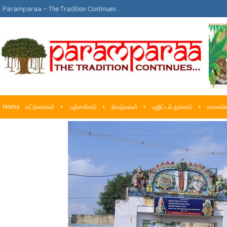
Paramparaa – The Tradition Continues….
Home
கட்டுரைகள்
பஞ்சாங்கம்
நிகழ்வுகள்
டிஜிட்டல் நூலகம்
வலையொ