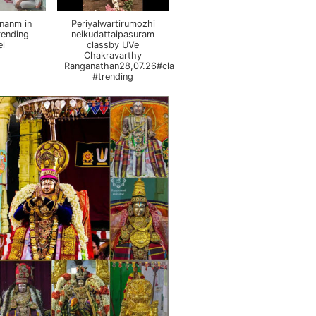
nanm in
Periyalwartirumozhi
rending
neikudattaipasuram
el
classby UVe
Chakravarthy
Ranganathan28,07.26#class
#trending