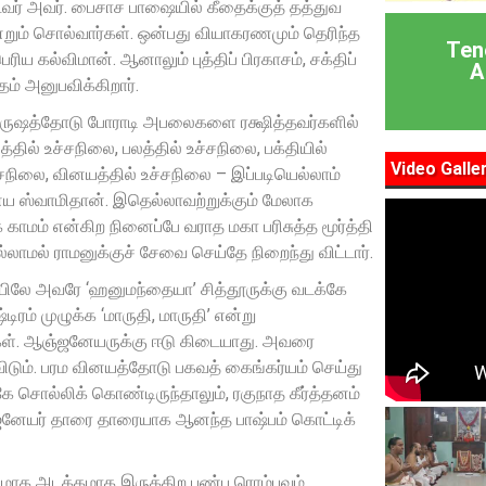
வர் அவர். பைசாச பாஷையில் கீதைக்குத் தத்துவ
றும் சொல்வார்கள். ஒன்பது வியாகரணமும் தெரிந்த
Ten
ய கல்விமான். ஆனாலும் புத்திப் பிரகாசம், சக்திப்
A
ம் அனுபவிக்கிறார்.
ௌருஷத்தோடு போராடி அபலைகளை ரக்ஷித்தவர்களில்
 உச்சநிலை, பலத்தில் உச்சநிலை, பக்தியில்
Video Galle
ச்சநிலை, வினயத்தில் உச்சநிலை – இப்படியெல்லாம்
னேய ஸ்வாமிதான். இதெல்லாவற்றுக்கும் மேலாக
ாமம் என்கிற நினைப்பே வராத மகா பரிசுத்த மூர்த்தி
ாமல் ராமனுக்குச் சேவை செய்தே நிறைந்து விட்டார்.
யிலே அவரே ‘ஹனுமந்தையா’ சித்தூருக்கு வடக்கே
ிரம் முழுக்க ‘மாருதி, மாருதி’ என்று
்கள். ஆஞ்ஜனேயருக்கு ஈடு கிடையாது. அவரை
ு விடும். பரம வினயத்தோடு பகவத் கைங்கர்யம் செய்து
கே சொல்லிக் கொண்டிருந்தாலும், ரகுநாத கீர்த்தனம்
்ஜனேயர் தாரை தாரையாக ஆனந்த பாஷ்பம் கொட்டிக்
யமாக அடக்கமாக இருக்கிற பண்பு ரொம்பவும்