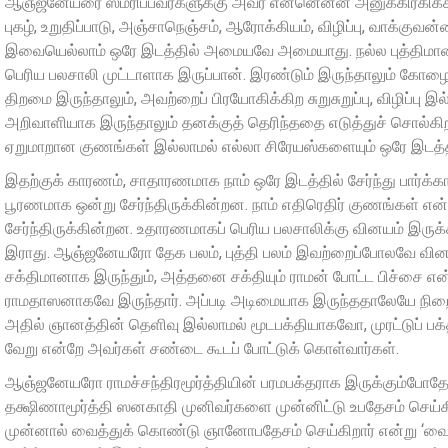
ஆஞ்ஜனேயரை ஸ்மரிப்பவர்களுக்கு அவர் என்னென்ன அனுக்கிரகிக்கிறார
புகழ், உறுதிப்பாடு, அஞ்சாநெஞ்சம், ஆரோக்கியம், விழிப்பு, வாக்க
இவையெல்லாம் ஒரே இடத்தில் அமையவே அமையாது. நல்ல புத்திமான்
பெரிய பலசாலி முட்டாளாக இருப்பான். இரண்டும் இருந்தாலும் கோ
திறமை இருந்தாலும், அவற்றைப் பிரயோகிக்கிற சுறுசுறுப்பு, விழிப்பு 
அறிவாளியாக இருந்தாலும் தனக்குத் தெரிந்ததை எடுத்துச் சொல்கிற
ஏறுமாறான குணங்கள் இல்லாமல் எல்லா சிரேயஸ்களையும் ஒரே இடத்த
இதற்குக் காரணம், சாதாரணமாக நாம் ஒரே இடத்தில் சேர்ந்து பார்க
பூரணமாக ஒன்று சேர்ந்திருக்கின்றன. நாம் எதிரெதிர் குணங்கள் எ
சேர்ந்திருக்கின்றன. உதாரணமாகப் பெரிய பலசாலிக்கு வினயம் இருக்க
இராது. ஆஞ்ஜனேயரோ தேக பலம், புத்தி பலம் இவற்றைப்போலவே வினயம்,
சக்திமானாக இருந்தும், அத்தனை சக்தியும் ராமன் போட்ட பிச்சை எ
ராமதாஸனாகவே இருந்தார். அப்படி அடிமையாக இருந்ததாலேயே நிறைந்
அதில் ஞானத்தின் தெளிவு இல்லாமல் மூடபக்தியாகவோ, முரட்டுப் பக்
வேறு என்றே அவர்கள் சண்டை கூடப் போட்டுக் கொள்வார்கள்.
ஆஞ்ஜனேயரோ ராமச்சந்திரமூர்த்தியின் பரமபக்தராக இருக்கும்போதே, 
தக்ஷிணாமூர்த்தி ஸனகாதி முனிவர்களை முன்னிட்டு உபதேசம் செய்
முன்னால் வைத்துக் கொண்டு ஞானோபதேசம் செய்கிறார் என்று ‘வ