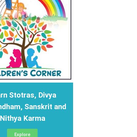
rn Stotras, Divya
ndham, Sanskrit and
Nithya Karma
Explore