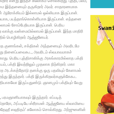
் என்று இந்தச் சுலோகம் சொல்கிறது. புத்தி, பலம்,
ுவன்மை இத்தனையும் தருகிறார் அவர். சாதாரணமாக
 ஆரோக்கியம் இல்லாமல் ஒல்லியாக இருப்பான்.
ழையாக, பயந்தாங்கொள்ளியாக இருப்பான். எத்தனை
இல்லாமல் சோம்பேறியாக இருப்பான். பெரிய
 வாக்கு வன்மையில்லாமல் இருப்பான். இந்த மாதிரி
ில் பொழிகிறார் ஆஞ்ஜனேயர்.
்காத குணங்கள், சக்திகள் அத்தனையும் அவரிடமே
ன்று நினைப்பவைகூட, அவரிடம் ஸ்வபாவமாகச்
ாது. பெரிய புத்திசாலிக்கு அகங்காரமில்லாத பக்தி
 பக்தி இவற்றிலும் முதலாக நிற்கிறார். மகா
ன்ற அடக்கத்தோடு தனக்கு ஒரு பதவியும் கேளாமல்
து இருந்தார். பக்தி இருக்கிறவர்களுக்கேகூட
தியாகவோ இருப்பதுண்டு. ஞானமும் பக்தியும் வேறு
பரமஞானியாகவும் இருந்தார். எப்படித்
கிறாரோ, அப்படியே ஸ்ரீராமன் ஆஞ்ஜனேய ஸ்வாமியை
ைதேஹீ ஸஹிதம்’ சுலோகம் சொல்கிறது. அர்ஜுனனின்