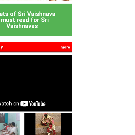
ets of Sri Vaishnava
 must read for Sri
Vaishnavas
ry
more