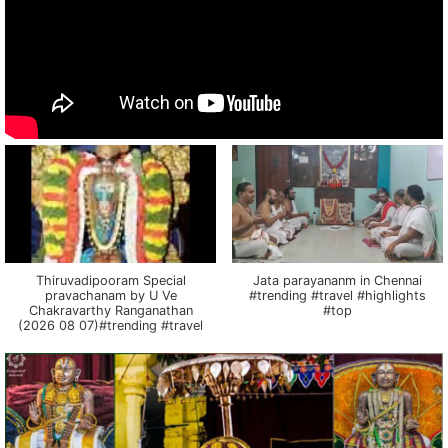
Thiruvadipooram Special
Jata parayananm in Chennai
pravachanam by U Ve
#trending #travel #highlights
Chakravarthy Ranganathan
#top
(2026 08 07)#trending #travel