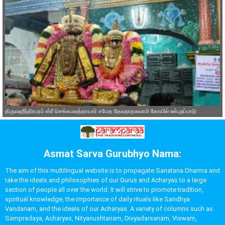
திருவஹீந்திரபுரம் ஸ்ரீ செங்கமலத்தாயார் சமேத தேவநாதசுவாமி கோயில் உள்புறப்பாடு
Asmat Sarva Gurubhyo Nama:
The aim of this multilingual website is to propagate Sanatana Dharma and
take the ideals and philosophies of our Gurus and Acharyas to a large
section of people all over the world. It will strive to promote tradition,
spiritual knowledge, the importance of daily rituals like Sandhya
Vandanam, and the ideals of our Acharyas. A variety of columns such as
Sampradaya, Acharyas, Nityanushtanam, Divyadarsanam, Viswam,