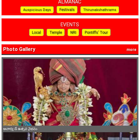
ALMANAC
Festivals
Auspicious Days
Thirunakshathrams
EVENTS
Local
Temple
NRI
Pontiffs’ Tour
Photo Gallery
more
ఆచార్య డే ఉత్సవ వైభవం