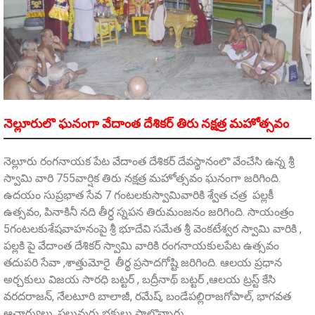
నెల్లూరులొ ఘనంగా వేదాంత దేశికర్ తిరు నక్షత్ర మహోత్సవం
నెల్లూరు రంగనాయక పేట వేదాంత దేశికర్ దేవస్థానంలొ వేంచేసి ఉన్న శ్రీ
స్వామి వారి 755వార్షిక తిరు నక్షత్ర మహోత్సవం ఘనంగా జరిగింది.
ఉదయం సుప్రభాత సేవ 7 గంటలకుస్వామివారికి శ్వేత చత్ర పల్లకీ
ఉత్సవం, పినాకినీ నది తీర్ధ స్నపన తిరుమంజనం జరిగింది. సాయంత్రం
5గంటలకుశేషవాహనంపై శ్రీ భూదేవి సమేత శ్రీ వెంకటేశ్వర స్వామి వారికి ,
పల్లకి పై వేదాంత దేశికర్ స్వామి వారికి రంగనాయకులపేట ఉత్సవం
తదుపరి సేవా ,శాత్తుమోరై తీర్థ ప్రసాదగోష్టి జరిగింది. ఆలయ ప్రధాన
అర్చకులు విజయ సారధి బట్టర్ , బద్రీనాథ్ బట్టర్ ,ఆలయ ట్రస్ట్ కేసి
వరదరాజన్, నేలటూరి బాలాజీ, రమేష్, బండేపల్లిరాజగోపాల్, భాగవత
ఆచార్యులు, పలువురు భక్తులు పాల్గొన్నారు.