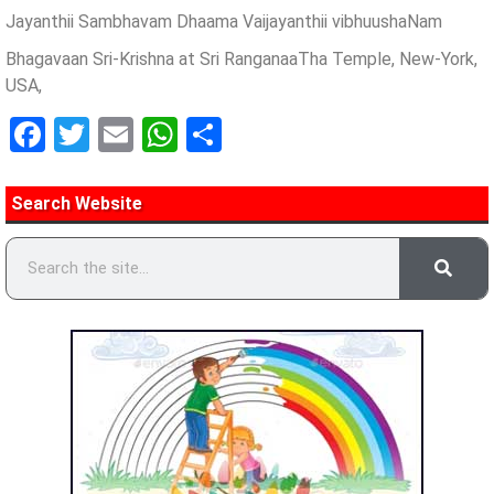
Jayanthii Sambhavam Dhaama Vaijayanthii vibhuushaNam
Bhagavaan Sri-Krishna at Sri RanganaaTha Temple, New-York,
USA,
Facebook
Twitter
Email
WhatsApp
Share
Search Website