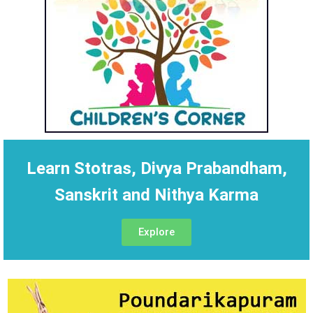
Learn Stotras, Divya Prabandham,
Sanskrit and Nithya Karma
Explore