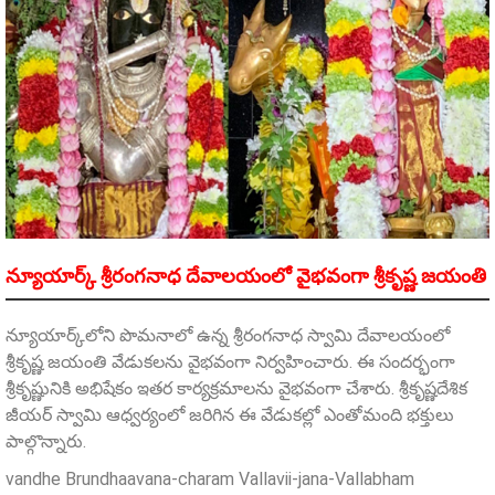
న్యూయార్క్‌ శ్రీరంగనాధ దేవాలయంలో వైభవంగా శ్రీకృష్ణ జయంతి
న్యూయార్క్‌లోని పొమనాలో ఉన్న శ్రీరంగనాధ స్వామి దేవాలయంలో
శ్రీకృష్ణ జయంతి వేడుకలను వైభవంగా నిర్వహించారు. ఈ సందర్భంగా
శ్రీకృష్ణునికి అభిషేకం ఇతర కార్యక్రమాలను వైభవంగా చేశారు. శ్రీకృష్ణదేశిక
జీయర్‌ స్వామి ఆధ్వర్యంలో జరిగిన ఈ వేడుకల్లో ఎంతోమంది భక్తులు
పాల్గొన్నారు.
vandhe Brundhaavana-charam Vallavii-jana-Vallabham