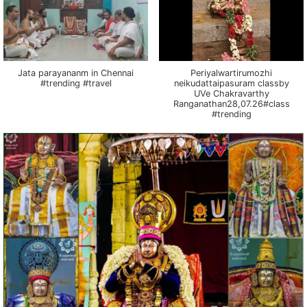
Jata parayananm in Chennai
Periyalwartirumozhi
#trending #travel
neikudattaipasuram classby
UVe Chakravarthy
Ranganathan28,07.26#class
#trending