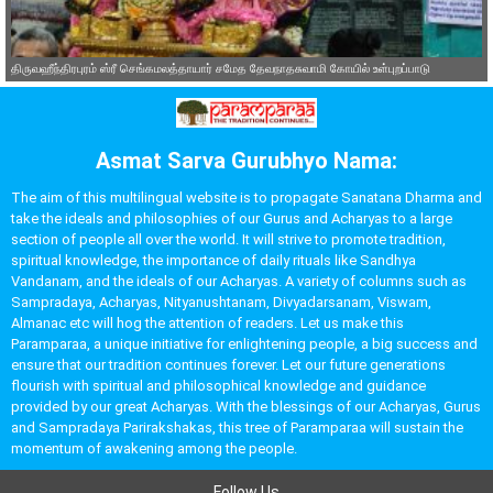
திருவஹீந்திரபுரம் ஸ்ரீ செங்கமலத்தாயார் சமேத தேவநாதசுவாமி கோயில் உள்புறப்பாடு
Asmat Sarva Gurubhyo Nama:
The aim of this multilingual website is to propagate Sanatana Dharma and
take the ideals and philosophies of our Gurus and Acharyas to a large
section of people all over the world. It will strive to promote tradition,
spiritual knowledge, the importance of daily rituals like Sandhya
Vandanam, and the ideals of our Acharyas. A variety of columns such as
Sampradaya, Acharyas, Nityanushtanam, Divyadarsanam, Viswam,
Almanac etc will hog the attention of readers. Let us make this
Paramparaa, a unique initiative for enlightening people, a big success and
ensure that our tradition continues forever. Let our future generations
flourish with spiritual and philosophical knowledge and guidance
provided by our great Acharyas. With the blessings of our Acharyas, Gurus
and Sampradaya Parirakshakas, this tree of Paramparaa will sustain the
momentum of awakening among the people.
Follow Us