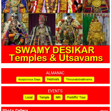
ALMANAC
Festivals
Auspicious Days
Thirunakshathrams
EVENTS
Local
Temple
NRI
Pontiffs’ Tour
Photo Gallery
more