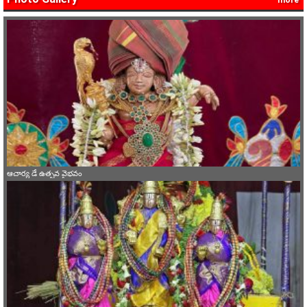
ఆచార్య డే ఉత్సవ వైభవం