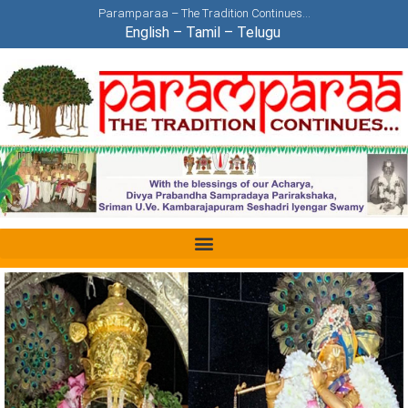
Paramparaa – The Tradition Continues…
English
–
Tamil
–
Telugu