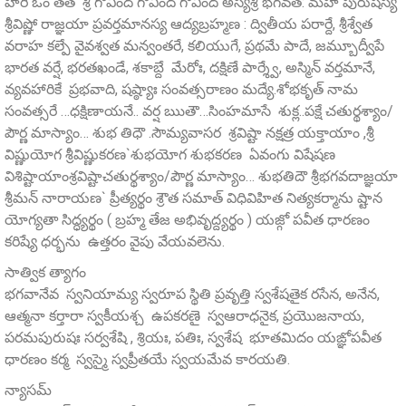
హరి ఓం తత్ శ్రీ గోవింద గోవింద గోవింద అస్యశ్రీ భగవత: మహా పురుషస్య
శ్రీవిష్ణో రాజ్ఞయా ప్రవర్తమానస్య ఆద్యబ్రహ్మణ : ద్వితీయ పరార్దే, శ్రీశ్వేత
వరాహ కల్పే వైవశ్వత మన్వంతరే, కలియుగే, ప్రథమే పాదే, జమ్బూద్వీపే
భారత వర్షే, భరతఖండే, శకాబ్దే మేరోః, దక్షిణే పార్శ్వే, అస్మిన్ వర్తమానే,
వ్యవహారికే ప్రభవాది, షష్ఠ్యాః సంవత్సరాణం మద్యే.శోభకృత్ నామ
సంవత్సరే …ధక్షిణాయనే.. వర్ష ఋతౌ…సింహమాసే శుక్ల..పక్షే చతుర్థశ్యాం/
పౌర్ణ మాస్యాం… శుభ తిధౌ .సౌమ్యవాసర శ్రవిష్టా నక్షత్ర యక్తాయాం ,శ్రీ
విష్ణుయోగ శ్రీవిష్ణుకరణ`శుభయోగ శుభకరణ ఏవంగు విషేషణ
విశిష్టాయాంశ్రవిష్టాచతుర్థశ్యాం/పౌర్ణ మాస్యాం… శుభతిదౌ శ్రీభగవదాజ్ఞయా
శ్రీమన్‌ నారాయణ` ప్రీత్యర్థం శ్రౌత సమాత్ విధివిహిత నిత్యకర్మాను ష్టాన
యోగ్యతా సిద్ధ్యర్థం ( బ్రహ్మ తేజ అభివృద్ద్యర్థం ) యజ్గో పవీత ధారణం
కరిష్యే ధర్భను ఉత్తరం వైపు వేయవలెను.
సాత్విక త్యాగం
భగవానేవ స్వనియామ్య స్వరూప స్థితి ప్రవృత్తి స్వశేషతైక రసేన, అనేన,
ఆత్మనా కర్తారా స్వకీయశ్చ ఉపకరణై స్వఆరాధనైక, ప్రయొజనాయ,
పరమపురుషః సర్వశేషి , శ్రియః, పతిః, స్వశేష భూతమిదం యఙ్ఞోపవీత
ధారణం కర్మ స్వస్మై స్వప్రీతయే స్వయమేవ కారయతి.
న్యాసమ్‌