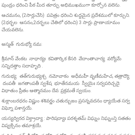
పుండ్రం ధరించి పీఠ మీద తూర్పు అభిముఖముగా కూర్చోన వలెను.
ఆచమనం, (2సార్లుచేసి) పవిత్రం ధరించి శుద్దమైన ప్రదేశములో కూర్చుని.
(2ధర్భల ఆసనం,2దర్భలు చేతిలో ధరించి) 3 సార్లు ప్రాణాయామం
చేయవలెను.
అస్మత్‌ గురుభ్యో నమ:
శ్రీమాన్‌ వేంకట నాధార్యః కవితార్కిక కేసరి వేదాంతాచార్య వర్యోమే
సన్నిదత్తాం సదాహృది .
గురుభ్య: తత్‌గురుభ్యశ్చ నమోవాకం అధీమహీ వృణీమహేచ, తత్రాద్యౌ
దంపతీ జగతాంపతీ స్వశేష భూతేనమయ స్వీయైః సర్వపరిచ్చదై:
విధాతుం ప్రీతం ఆత్మానమం దేవ: ప్రక్రమతే స్వయం.
శుక్లాంబరధరం విష్ణుం శశివర్ణం చతుర్బుజం ప్రసన్నవదనం ధ్యాయేత సర్వ
విఘ్నో పశాన్తయే.
యస్యద్విరద విక్త్రాద్యా : పారిషద్యాః పరశ్శతమ్‌ విఘ్నం నిఘ్నంన్తి సతతం
విష్వక్సేనం తమాశ్రయే.