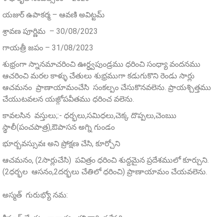
యజుర్ ఉపాకర్మ – ఆవణి అవిట్టమ్
శ్రావణ పూర్ణిమ – 30/08/2023
గాయత్రీ జపం – 31/08/2023
శుభ్రంగా స్నానమాచరించి ఊర్ధ్వపుండ్రము ధరించి సంధ్యా వందనము
ఆచరించి మరల కాళ్ళు చేతులు శుభ్రముగా కడుగుకొని రెండు సార్లు
ఆచమనం ప్రాణాయామంచేసి సంకల్పం చేసుకొనవలెను. ప్రాయశ్చిత్తము
చేయుటవలన యజ్గోపవీతము ధరించ వలెను.
కావలసిన వస్తులు;:- ధర్భలు,సమిధలు,చెక్క దొప్పలు,చెంఋ
స్థాలీ(పంచపాత్ర),ఔపాసన అగ్ని గుండం
భూర్బవస్సువః అని ప్రోక్షణ చేసి, కూర్చోని
ఆచమనం, (2సార్లుచేసి) పవిత్రం ధరించి శుద్దమైన ప్రదేశములో కూర్చుని.
(2ధర్భల ఆసనం,2దర్భలు చేతిలో ధరించి) ప్రాణాయామం చేయవలెను.
అస్మత్‌ గురుభ్యో నమ: