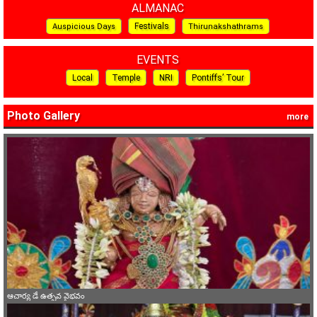
ALMANAC
Festivals
Auspicious Days
Thirunakshathrams
EVENTS
Local
Temple
NRI
Pontiffs’ Tour
Photo Gallery
more
ఆచార్య డే ఉత్సవ వైభవం