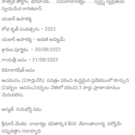
సాత్విక త్యాగం భగవానేవ…… సమిదాదానక్యం………స్వస్మై స్వప్రీతయే
స్వయమేవ కారితవాన్‌..
యజుర్ ఉపాకర్మ
శోభ కృత్ సంవత్సరం – 2023
యజుర్ ఉపాకర్మ – ఆవణి అవిట్టమ్
శ్రావణ పూర్ణిమ – 30/08/2023
గాయత్రీ జపం – 31/08/2023
కమోకారిషీత్ జపం
ఆచమనం, (2సార్లుచేసి) పవిత్రం ధరించి శుద్దమైన ప్రదేశములో కూర్చుని.
(2ధర్భల ఆసనం,2దర్భలు చేతిలో ధరించి) 3 సార్లు ప్రాణాయామం
చేయవలెను.
అస్మత్‌ గురుభ్యో నమ:
శ్రీమాన్‌ వేంకట నాధార్యః కవితార్కిక కేసరి వేదాంతాచార్య వర్యోమే
సన్నిదత్తాం సదాహృది .