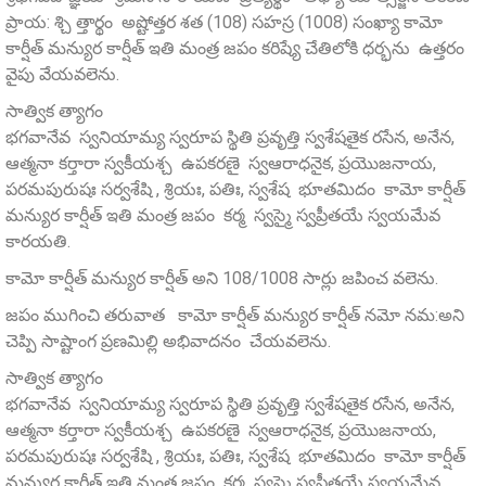
ప్రాయ: శ్చి త్తార్థం అష్టోత్తర శత (108) సహస్ర (1008) సంఖ్యా కామో
కార్షీత్ మన్యుర కార్షీత్ ఇతి మంత్ర జపం కరిష్యే చేతిలోకి ధర్భను ఉత్తరం
వైపు వేయవలెను.
సాత్విక త్యాగం
భగవానేవ స్వనియామ్య స్వరూప స్థితి ప్రవృత్తి స్వశేషతైక రసేన, అనేన,
ఆత్మనా కర్తారా స్వకీయశ్చ ఉపకరణై స్వఆరాధనైక, ప్రయొజనాయ,
పరమపురుషః సర్వశేషి , శ్రియః, పతిః, స్వశేష భూతమిదం కామో కార్షీత్
మన్యుర కార్షీత్ ఇతి మంత్ర జపం కర్మ స్వస్మై స్వప్రీతయే స్వయమేవ
కారయతి.
కామో కార్షీత్ మన్యుర కార్షీత్ అని 108/1008 సార్లు జపించ వలెను.
జపం ముగించి తరువాత కామో కార్షీత్ మన్యుర కార్షీత్ నమో నమ:అని
చెప్పి సాష్టాంగ ప్రణమిల్లి అభివాదనం చేయవలెను.
సాత్విక త్యాగం
భగవానేవ స్వనియామ్య స్వరూప స్థితి ప్రవృత్తి స్వశేషతైక రసేన, అనేన,
ఆత్మనా కర్తారా స్వకీయశ్చ ఉపకరణై స్వఆరాధనైక, ప్రయొజనాయ,
పరమపురుషః సర్వశేషి , శ్రియః, పతిః, స్వశేష భూతమిదం కామో కార్షీత్
మన్యుర కార్షీత్ ఇతి మంత్ర జపం కర్మ స్వస్మై స్వప్రీతయే స్వయమేవ