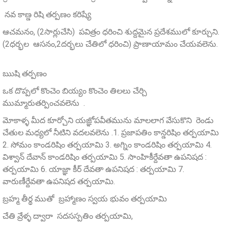
నవ కాణ్డ రిషి తర్పణం కరిష్యే
ఆచమనం, (2సార్లుచేసి) పవిత్రం ధరించి శుద్దమైన ప్రదేశములో కూర్చుని.
(2ధర్భల ఆసనం,2దర్భలు చేతిలో ధరించి) ప్రాణాయామం చేయవలెను.
ఋషి తర్పణం
ఒక దొప్పలో కొంచెం బియ్యం కొంచెం తిలలు చేర్చి
ముమ్మారుతర్పించవలెను .
మోకాళ్ళ మీద కూర్చోని యజ్ఞోపవీతమును మాలలాగ వేసుకొని రెండు
చేతుల మధ్యలో నీటిని వదలవలెను .1. ప్రజాపతిం కాన్డరిషిం తర్పయామి
2. సోమం కాండరిషిం తర్పయామి 3. అగ్నిం కాండరిషిం తర్పయామి 4.
విశ్వాన్ దేవాన్ కాండరిషిం తర్పయామి 5. సాంహికీర్దేవతా ఉపనిషద :
తర్పయామి 6. యాజ్ఞా కీర్ దేవతా ఉపనిషద : తర్పయామి 7.
వారుణీర్దేవతా ఉపనిషద తర్పయామి.
బ్రహ్మ తీర్థ ముతో బ్రహ్మాణం స్వయ భువం తర్పయామి
చేతి వ్రేళ్ళ ద్వారా సదసస్పతిం తర్పయామి,