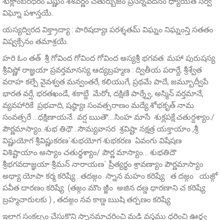
శుక్లాంబరధరం విష్ణుం శశివర్ణం చతుర్బుజం ప్రసన్నవదనం ధ్యాయేత సర్వ
విఘ్నో పశాన్తయే.
యస్యద్విరద విక్త్రాద్యా : పారిషద్యాః పరశ్శతమ్‌ విఘ్నం నిఘ్నంన్తి సతతం
విష్వక్సేనం తమాశ్రయే.
హరి ఓం తత్ శ్రీ గోవింద గోవింద గోవింద అస్యశ్రీ భగవత: మహా పురుషస్య
శ్రీవిష్ణో రాజ్ఞయా ప్రవర్తమానస్య ఆద్యబ్రహ్మణ : ద్వితీయ పరార్దే, శ్రీశ్వేత
వరాహ కల్పే వైవశ్వత మన్వంతరే, కలియుగే, ప్రథమే పాదే, జమ్బూద్వీపే
భారత వర్షే, భరతఖండే, శకాబ్దే మేరోః, దక్షిణే పార్శ్వే, అస్మిన్ వర్తమానే,
వ్యవహారికే ప్రభవాది, షష్ఠ్యాః సంవత్సరాణం మద్యే.శోభకృత్ నామ
సంవత్సరే …ధక్షిణాయనే.. వర్ష ఋతౌ….సింహ మాసే శుక్లపక్షే.చతుర్దశ్యాం./
పౌర్ణమాస్యాం..శుభ తిధౌ ..సౌమ్యవాసర శ్రవిష్టా నక్షత్ర యక్తాయాం ,శ్రీ
విష్ణుయోగ శ్రీవిష్ణుకరణ`శుభయోగ శుభకరణ ఏవంగు విషేషణ
విశిష్టాయాం అస్యాం చతుర్థశ్యాం/ పౌర్ణ మాస్యాం… శుభతిదౌ
శ్రీభగవదాజ్ఞయా శ్రీమన్‌ నారాయణ` ప్రీత్యర్థం శ్రావణ్యాం పౌర్ణమాస్యాం
అథ్యా యోపా కర్మ కరిష్యే . తదజ్గం స్నాన మహం కరిష్యే త దజ్గం యజ్గో
పవీత దారణం కరిష్యే (తజ్గం మౌం జ్జీం అజిన దణ్డ ధారణాని చ కరిష్యే
బ్రహ్మచారులకు ) , తదజ్గం నవ కాణ్డ ఋషి తర్పణం కరిష్యే
ఇలాగ సంకల్పం చేసుకొని స్నానమాచరించి మడి వస్త్రము ధరించి ఊర్ధ్వ