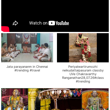
Jata parayananm in Chennai
Periyalwartirumozhi
#trending #travel
neikudattaipasuram classby
UVe Chakravarthy
Ranganathan28,07.26#class
#trending