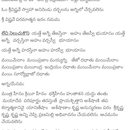
ఓం శ్రీవిష్ణవే స్వాహా అనిరెండు దర్బలను అగ్నిలో చేర్చవలెను.
శ్రీ విష్ణవే పరమాత్మన ఇదం నమమ.
లేచి నిలుచుకొని
యత్తే అగ్నే తేజస్తేనా అహం తేజస్వీ భుయాసం యత్తే
అగ్నే వర్చస్తేనా అహం వర్చస్వీ భూయాసం
యత్తే అగ్నే హరస్తేనా అహం హరస్వీ భూయాసం
మయిమేదాం మయిప్రజాం మయ్యగ్ని: తేజో దధాతు మయిమేదాం
మయిప్రజాం మయీంద్ర ఇంద్రియం దధాతు మయిమేదాం మయిప్రజాం
మయి సూర్యోభ్రాజో దధాతు
అగ్నయేనమ:
మంత్ర హీనం క్రియీ హీనం భక్తిహీనం హుతాశన యద్దు తంతు
మయాదేవ పరిపూర్ణం తదస్తుతే ప్రాయశ్చిత్తాని అశేషాణి: తప:
కర్మాత్మకానివై యానితేషాం అశేషాణాం కృష్ణ అనుస్మరణం పరం శ్రీకృష్ణ
కృష్ణ, కృష్ణ అన్ని చెప్పి ప్రణమిల్లి అభివాదనం చేయవలెను. ఆచమనం
చేయవలెను.