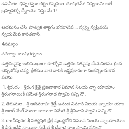
ఉపవీతం భిన్నతన్తుం జీర్ణం కష్మమల దూషితమ్! విసృజామి జలే
బ్రహ్మవర్చో దీర్ఘాయు నస్తు మే 1!
ఆచమనం చేసి సాత్విక త్యాగం భగవానేవ….. స్వస్మై స్వప్రీతయే
స్వయమేవ కారితవాన్.
4వఘట్టం
నవకాణ్డ ఋషితర్పణం
ఉత్తరంవైపు అభిముఖంగా కూర్చోని ఉత్తరం దిశవైపు చేయవలెను. క్రింద
చెప్పబోవు దివ్య క్షేతము వారి వారికి ఇష్టప్రకారంగా సంకల్పించుకొన
వలెను.
1. శ్రీరంగం : శ్రీరంగ క్షేత్రే ప్రణవాకార విమాన నిలయ చ్భా యాయాం
శ్రీరంగనాయికీ సమేత శ్రీరంగనాథ స్వామి సన్ని దౌ .
2. తిరుమల : శ్రీ ఆదివరాహ క్షేత్రే ఆనంద విమాన నిలయ చ్చాయా యాం
శ్రీ అలర్ మేల్ మంగా నాయికా సమేత శ్రీ శ్రీనివాస స్వామి సన్ని దౌ .
3. కాంచీపురం: శ్రీ సత్యవ్రత క్షేత్రే పుణ్యకోటి విమాన నిలయ చ్చాయాయాం
శ్రీ పేరుందేవీ నాయికా సమేత శ్రీ దేవాది రాజ స్వామి సన్నిదౌ .