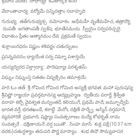
శ్రీమాన్‌ వేంకట నాధార్యః కవితార్కిక కేసరి
వేదాంతాచార్య వర్యోమే సన్నిదత్తాం సదాహృది .
గురుభ్య: తత్‌గురుభ్యశ్చ నమోవాకం అధీమహీ వృణీమహేచ, తత్రాద్యౌ
దంపతీ జగతాంపతీ స్వశేష భూతేనమయ స్వీయైః సర్వపరిచ్చదై:
విధాతుం ప్రీతం ఆత్మానమం దేవ: ప్రక్రమతే స్వయం.
శుక్లాంబరధరం విష్ణుం శశివర్ణం చతుర్బుజం
ప్రసన్నవదనం ధ్యాయేత సర్వ విఘ్నో పశాన్తయే.
యస్యద్విరద విక్త్రాద్యా : పారిషద్యాః పరశ్శతమ్‌
విఘ్నం నిఘ్నంన్తి సతతం విష్వక్సేనం తమాశ్రయే.
హరి ఓం తత్ శ్రీ గోవింద గోవింద గోవింద అస్యశ్రీ భగవత: మహా పురుషస్య
శ్రీవిష్ణో రాజ్ఞయా ప్రవర్తమానస్య ఆద్యబ్రహ్మణ : ద్వితీయ పరార్దే, శ్రీశ్వేత
వరాహ కల్పే వైవశ్వత మన్వంతరే, కలియుగే, ప్రథమే పాదే, జమ్బూద్వీపే
భారత వర్షే, భరతఖండే, శకాబ్దే మేరోః, దక్షిణే పార్శ్వే, అస్మిన్ వర్తమానే,
వ్యవహారికే ప్రభవాది, షష్ఠ్యాః సంవత్సరాణం మద్యే.శోభకృత్ నామ
సంవత్సరే …ధక్షిణాయనే..వర్ష ఋతౌ….సింహ మాసే శుక్ల..పక్షే.(10.37 a.m
వరకు)చతుర్దశ్యాం తదుపరి పౌర్ణ మాస్యాం… శుభ తిధౌ సౌమ్యవాసర