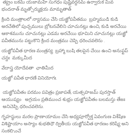
త్య్రం బకమ్‌ యజామహే సుగధం పుష్టివర్దనమ్‌ ఉర్వారుక మివ
భందనాత్‌ మృత్సోర్ముక్షయ మామృతాత్‌
క్రింది మంత్రాలలో న్యాసము చేసి యజ్ఞోపవీతము బ్రహ్మముడి కుడి
అరచేతిలో పుచ్చములు బ్రోటనవేలిని చూచునట్లు ఉంచి, కుడి అరచేయి
ఆకాశమును చూచునట్లు ఎడమ అరచేయి భూమిని చూచునట్లు యజ్ఞో
పవీతమును పట్టుకొని క్రింద మంత్రము చెప్పి ధరించవలెను .
యజ్ఞోపవీత ధారణ మంత్రస్య బ్రహ్మా బుషి తలపైన చేయి ఉంచి అనుఫ్టప్‌
చన్దః మక్కుమీద
వేదాస్త్ర యోదేవతా ఛాతిమీద
యజ్ఞో పవీత ధారణే వినియోగః.
యజ్ఞోపవీతం పరమం పవిత్రం ప్రజాపతే, యత్సహజమ్‌ పురస్తాత్
ఆయుష్యం అగ్రయం ప్రతిముంచ శుభ్రం యజ్ఞోపవీతం బలమస్తు తేజః
అనిచెప్పి ధరించవలెను.
గృహస్థులు మరల ప్రాణాయామం చేసి అధ్యపూర్వోక్త ఏవంగుణ విశేషేణ
విశిష్టాయాం అస్యాం శుభతిధౌ ద్వితీయ యజ్ఞోపవీత ధారణం కరిష్యే అని
సంకల్పించే