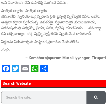
అని వేదారంభం చేసి ఉపాకర్మ ముగించ వలెను .
సాత్విక త్యాగం . సాత్విక త్యాగం
భగవానేవ స్వనియామ్య స్వరూప స్థితి ప్రవృత్తి స్వశేషతైక రసేన, అనేన,
ఆత్మనా కర్తారా స్వకీయశ్చ ఉపకరణై స్వఆరాధనైక, ప్రయొజనాయ,
పరమపురుషః సర్వశేషి , శ్రియః, పతిః, స్వశేష భూతమిదం నవ కాణ్డ
రిషి తర్పణాఖ్యం కర్మ స్వస్మై స్వప్రీతయే స్వయమేవ కారితవాన్.
పెద్దలను పెరుమాళ్ళను సాష్టాంగ ప్రణామం చేయవలెను.
శుభం
– Kambharajapuram Murali iyyengar, Tirupati
Facebook
Twitter
Email
WhatsApp
Share
Search Website