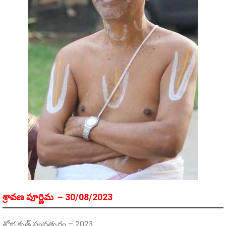
శ్రావణ పూర్ణిమ – 30/08/2023
శోభ కృత్ సంవత్సరం – 2023