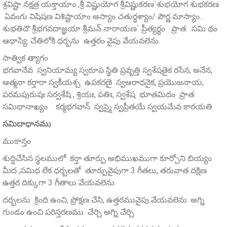
శ్రవిష్టా నక్షత్ర యక్తాయాం ,శ్రీ విష్ణుయోగ శ్రీవిష్ణుకరణ`శుభయోగ శుభకరణ
ఏవంగు విషేషణ విశిష్టాయాం అస్యాం చతుర్థశ్యాం/ పౌర్ణ మాస్యాం…
శుభతిదౌ శ్రీభగవదాజ్ఞయా శ్రీమన్‌ నారాయణ` ప్రీత్యర్థం ప్రాత: సమి థం
ఆథాస్యే. చేతిలోకి ధర్భను ఉత్తరం వైపు వేయవలెను.
సాత్విక త్యాగం
భగవానేవ స్వనియామ్య స్వరూప స్థితి ప్రవృత్తి స్వశేషతైక రసేన, అనేన,
ఆత్మనా కర్తారా స్వకీయశ్చ ఉపకరణై స్వఆరాధనైక, ప్రయొజనాయ,
పరమపురుషః సర్వశేషి , శ్రియః, పతిః, స్వశేష భూతమిదం ప్రాత:
సమిథానాఖ్యం కర్మభగవాన్‌ స్వస్మై స్వప్రీతయే స్వయమేవ కారయతి.
సమిదాధానము
ముకాన్తం
శుద్దిచేసిన స్థలములో కర్తా తూర్పు అభిముఖముగా కూర్చోని బియ్యం
మీద ,సమిధ లేక ధర్బలతో తూర్పువైపుగా 3 గీతలు, తరువాత దక్షిణ
ఉత్తర దిక్కుగా 3 గీతాలు వేయవలెను.
దర్బలను క్రింది ఉంచి, ప్రోక్షణ చేసి, ఉత్తరమువైపు వేయవలెను. అగ్ని
గుండం ఉంచి పరిస్తరణము చేర్చి అగ్ని చేర్చి