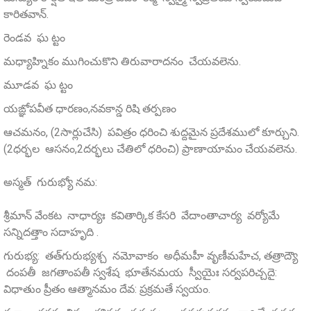
కారితవాన్.
రెండవ ఘ ట్టం
మధ్యాహ్నికం ముగించుకొని తిరువారాదనం చేయవలెను.
మూడవ ఘ ట్టం
యఙ్ఞోపవీత ధారణం,నవకాన్డ రిషి తర్పణం
ఆచమనం, (2సార్లుచేసి) పవిత్రం ధరించి శుద్దమైన ప్రదేశములో కూర్చుని.
(2ధర్భల ఆసనం,2దర్భలు చేతిలో ధరించి) ప్రాణాయామం చేయవలెను.
అస్మత్‌ గురుభ్యో నమ:
శ్రీమాన్‌ వేంకట నాధార్యః కవితార్కిక కేసరి వేదాంతాచార్య వర్యోమే
సన్నిదత్తాం సదాహృది .
గురుభ్య: తత్‌గురుభ్యశ్చ నమోవాకం అధీమహీ వృణీమహేచ, తత్రాద్యౌ
దంపతీ జగతాంపతీ స్వశేష భూతేనమయ స్వీయైః సర్వపరిచ్చదై:
విధాతుం ప్రీతం ఆత్మానమం దేవ: ప్రక్రమతే స్వయం.