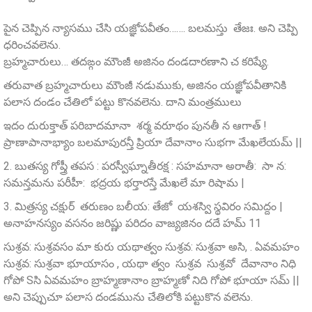
పైన చెప్పిన న్యాసము చేసి యజ్ఞోపవీతం……. బలమస్తు తేజః. అని చెప్పి
ధరించవలెను.
బ్రహ్మచారులు… తదఙ్గం మౌంజీ అజినం దండదారణాని చ కరిష్యే.
తరువాత బ్రహ్మచారులు మౌంజీ నడుముకు, అజినం యజ్ఞోపవీతానికి
పలాస దండం చేతిలో పట్టు కొనవలెను. దాని మంత్రములు
ఇదం దురుక్తాత్ పరిబాదమానా శర్మ వరూథం పునతీ న ఆగాత్ !
ప్రాణాపానాభ్యాం బలమాపురన్తీ ప్రియా దేవానాం సుభగా మేఖలేయమ్ ||
2. బుతస్య గోప్త్రీ తపస : పరస్వీఘ్నాతీరక్ష : సహమానా అరాతీ: సా న:
సమన్తమను పరీహీ: భద్రయ భర్తారస్తే మేఖలే మా రిషామ |
3. మిత్రస్య చక్షుర్ తరుణం బలీయ: తేజో యశస్వి స్థవిరం సమిద్దం |
అనాహనస్యం వసనం జరిష్ణు పరిదం వాజ్యజినం దదే హమ్ 11
సుశ్రవ: సుశ్రవసం మా కురు యథాత్వం సుశ్రవ: సుశ్రవా అసి, . ఏవమహం
సుశ్రవ: సుశ్రవా భూయాసం , యథా త్వం సుశ్రవ సుశ్రవో దేవానాం నిధి
గోపో Sసి ఏవమహం బ్రాహ్మణానాం బ్రాహ్మణో నిది గోపో భూయా సమ్ ||
అని చెప్పుచూ పలాస దండమును చేతిలోకి పట్టుకొన వలెను.