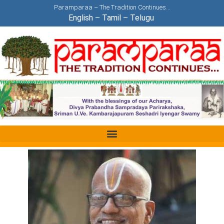
Paramparaa – The Tradition Continues…
English
–
Tamil
–
Telugu