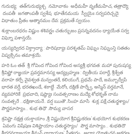
గురుభ్య: తత్‌గురుభ్యశ్చ నమోవాకం అధీమహీ వృణీమహేచ, తత్రాద్యౌ
దంపతీ జగతాంపతీ స్వశేష భూతేనమయ స్వీయైః సర్వపరిచ్చదై:
విధాతుం ప్రీతం ఆత్మానమం దేవ: ప్రక్రమతే స్వయం.
శుక్లాంబరధరం విష్ణుం శశివర్ణం చతుర్బుజం ప్రసన్నవదనం ధ్యాయేత సర్వ
విఘ్నో పశాన్తయే.
యస్యద్విరద విక్త్రాద్యా : పారిషద్యాః పరశ్శతమ్‌ విఘ్నం నిఘ్నంన్తి సతతం
విష్వక్సేనం తమాశ్రయే.
హరి ఓం తత్ శ్రీ గోవింద గోవింద గోవింద అస్యశ్రీ భగవత: మహా పురుషస్య
శ్రీవిష్ణో రాజ్ఞయా ప్రవర్తమానస్య ఆద్యబ్రహ్మణ : ద్వితీయ పరార్దే, శ్రీశ్వేత
వరాహ కల్పే వైవశ్వత మన్వంతరే, కలియుగే, ప్రథమే పాదే, జమ్బూద్వీపే
భారత వర్షే, భరతఖండే, శకాబ్దే మేరోః, దక్షిణే పార్శ్వే, అస్మిన్ వర్తమానే,
వ్యవహారికే ప్రభవాది, షష్ఠ్యాః సంవత్సరాణం మద్యే.శోభకృత్ నామ
సంవత్సరే …ధక్షిణాయనే.. వర్ష ఋతౌ..సింహ మాసే శుక్ల..పక్షే.చతుర్థశ్యాం/
పౌర్ణమాస్యాం… శుభ తిధౌ .సౌమ్య వాసర
శ్రవిష్టా నక్షత్ర యక్తాయాం ,శ్రీ విష్ణుయోగ శ్రీవిష్ణుకరణ`శుభయోగ శుభకరణ
ఏవంగు విషేషణ విశిష్టాయాం చతుర్థస్యాం/ పౌర్ణ మాస్యాం… శుభతిదౌ
శ్రీభగవదాజ్ఞయా శ్రీమన్‌ నారాయణ` ప్రీత్యర్థం అధ్యా యోత్సర్జన అకరణ