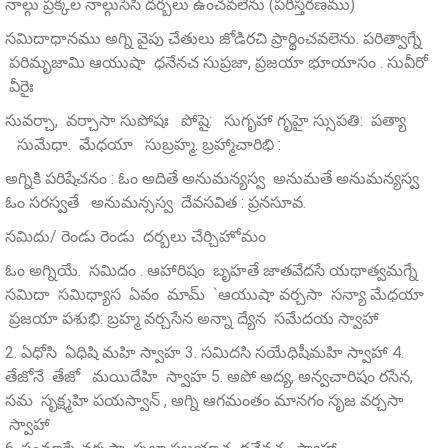
నాల్గు ప్రక్కల నాల్గుసేసి దర్బలు ఉంచవలెను (పరిస్తరణము)
సమిదాధానము అగ్ని వైపు చేతులు జోడిరచి ప్రార్థించవలెను. పరిత్వాగ్నే
పరిమృజామి ఆయుషా ధనేనచ సుప్రజా, ప్రజయా భూయాసం . సువీరో
వీరైః
సువర్చా, వర్చాసా సుపోషః పోషై: సుగృహా గృహై స్సుపతి: పత్యా
సుమేధా. మేధయా సుబ్రహ్మ. బ్రహ్మాచారిభి :
అగ్నికి పరిషేచనం : ఓం అదితే అనుమన్యస్వ అనుమతే అనుమన్యస్వ
ఓం సరస్వతే అనుమన్సస్వ దేవసవిత : ప్రనసూవ.
సమిదు/ రెండు రెండు దర్బలు చేర్చిహోమం
ఓం అగ్నియే. సమిదం . ఆహారిషం బృహతే జాతవేదసే యథాత్వమగ్నే
సమిదా సమిధ్యాస ఏవం మామ్‌ `ఆయుషా వర్చసా సన్యా మేధయా
ప్రజయా పశుభి: బ్రహ్మ వర్చసేన అన్నా ద్యేన సమేదయ స్వాహా
2. ఏధోసి ఏధిషి మహి స్వాహ 3. సమిదసి సయేధిషీమహి స్వాహా 4.
తేజోనే తేజో మయిదేహి స్వాహ 5. అపో అద్య, అన్వచారిషం రసేన,
సమ సృక్ష్మహి పయస్వాన్ , అగ్ని ఆగమంతం మానగం సృజ వర్చసా
స్వాహా