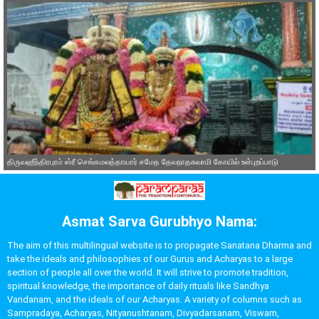
திருவஹீந்திரபுரம் ஸ்ரீ செங்கமலத்தாயார் சமேத தேவநாதசுவாமி கோயில் உள்புறப்பாடு
Asmat Sarva Gurubhyo Nama:
The aim of this multilingual website is to propagate Sanatana Dharma and
take the ideals and philosophies of our Gurus and Acharyas to a large
section of people all over the world. It will strive to promote tradition,
spiritual knowledge, the importance of daily rituals like Sandhya
Vandanam, and the ideals of our Acharyas. A variety of columns such as
Sampradaya, Acharyas, Nityanushtanam, Divyadarsanam, Viswam,