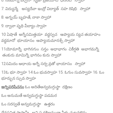
6. సంమాగ్నే వర్చసా సృజా ప్రజయాచ ధనేనచ స్వాహా
7. విద్యున్మే. అస్యదేవా ఇంద్రో విద్యాత్‌ సహ రిషిభి స్వాహా
8. అగ్నయ్‌ బృహతే, నాకా స్వాహా
9. ద్వావా పృథి వీబ్యాం స్వాహ
10 ఏషాతే అగ్నేసమిత్తయా వర్ధస్వచ ఆప్యాయ స్యచ తయాహం
వర్ధమానో భూయాసం ఆప్యాయమానశ్చే స్వాహా
11యోమాగ్నే భాగినగుం సన్తం అధాభాగం చికీర్షతి అభాగమగ్నే
తంకురు మామిగ్నే భాగినం కురు స్వాహా
12సమిదం ఆధాయ అగ్నే సర్వ వ్రతో భాయాసం స్వాహా
13ఓ భూ స్వాహ 14 ఓం భువస్వాహ 15. ఓగుం సువస్వాహ 16. ఓం
భూర్బున స్సువ స్వాహ
అగ్నిపరిషేచనం
ఓం అదితేఅన్వమగ్గుస్థా దక్షిణం
ఓం అనుమతే అన్వమగ్దుస్థా పడమర
ఓం సరస్వతే అన్వమగ్గుస్థా ఉత్తరం
దేవసవిత ప్రాసావీః అని ప్ర దక్షిణముగా నీళ్లు చుట్టవలెను.