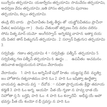
ఋగ్వేదం తర్పయామి. యజుర్వేదం తర్పయామి. సామవేదం తర్పయామి,
అధర్వణ వేదం తర్పయామి ,ఇతి హాసం తర్పయామి పురాణం
తర్పయామి, కల్పం తర్పయామి.
తండ్రి లేని వారు . ప్రాచీనావీతం పితృ తీర్థం తో యజ్ఞోపవీతము ప్రాచీనా
వీతం( అపసవ్యం గా ) . రెండు చేతులతో తర్పణం నీరు వదల వలెను .
సోమ పితృ మాన్ యమో అంగీరస్వాన్ అగ్నికవ్య వాహన: ఇత్యా దయ:
యే పితర: తాన్ పితృుగుస్ తర్పయామి . 2. సర్వాన్ పిత్రుగు౦ తర్పయామి
3.
సర్వపిత్రు గణాం తర్పయామి 4 – సర్వపిత్రు పత్నీన్ తర్పయామి 5.
సర్వపితృు గణ పత్నీన్ తర్పయామి 6. ఊర్జం …. ఉపవీతం ఆచమనం .
తరువాత అధ్యయయన హామం వేదారంభం
వేదారంభం 1. హరి: ఓం అగ్నిమీళే పురో హితం యజ్ఞస్య దేవ మృత్వి
జం హోతారం రత్నదాతమం హరి: ఓం 2. హరి: ఓం ఇషేత్వా ఊర్జేత్వా
వాయవస్త ఉపాయ వస్త – దేవోవ : – సవితా ప్రార్పయతు శ్రేష్ఠా తమాయ
కర్మణే 3. హరి: ఓం అగ్న ఆయహి వీత యే గృణా న: హవ్వ ధాత యే
నిహోతా స్త సి బర్హిషి హరి: ఓం 4. హరి: ఓం శన్నాదేవీ : అభీష్ఠ యే ఆపో
భవన్తు పీత యే శంయో ర భీ స్రవస్తు న: హరి: ఓం