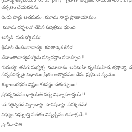
(సూర్య అస్తమయం 05.53 pm ) గ్రహణ తర్పణం సాయంకాలం 5.21p
తర్పణం చేయవలెను.
రెండు సార్లు ఆచమనం , మూడు సార్లు ప్రాణాయామం.
మూడు దర్భలతో చేసిన పవిత్రము ధరించి.
అస్మత్‌ గురుభ్యో నమ:
శ్రీమాన్‌ వేంకటనాధార్యః కవితార్కిక కేసరి!
వేదాంతాచార్యవర్యోమే సన్నిదత్తాం సదాహృది !!
గురుభ్య: తత్‌గురుభ్యశ్చ నమోవాకం అధీమహీ వృణీమహేచ, తత్రాద్
సర్వపరిచ్చదైః విధాతుం ప్రీతం ఆత్మానమం దేవః ప్రక్రమతే స్వయం.
శుక్లాంబరధరం విష్ణుం శశివర్ణం చతుర్భుజం!
ప్రసన్నవదనం ధ్యాయేత్ సర్వ విఘ్నోపశాన్తయే.!!
యస్యద్విరద విక్త్రాద్యాః పారిషద్యాః పరశ్శతమ్‌!
విఘ్నం నిఘ్నంన్తి సతతం విష్వక్సేనం తమాశ్రయే.!!
ప్రాచీనావీతి