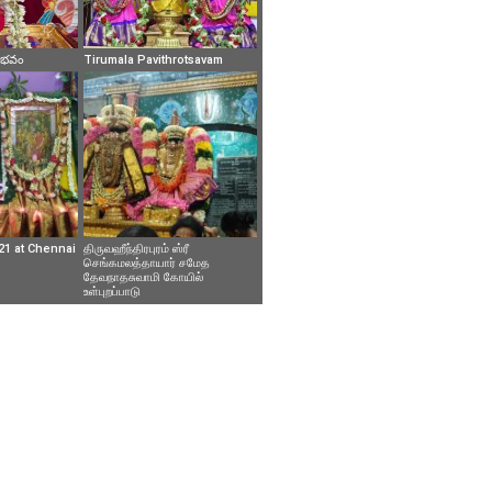
వైభవం
Tirumala Pavithrotsavam
21 at Chennai
திருவஹீந்திரபுரம் ஸ்ரீ
செங்கமலத்தாயார் சமேத
தேவநாதசுவாமி கோயில்
உள்புறப்பாடு