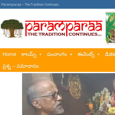
Paramparaa – The Tradition Continues…
Home
కాలమ్స్
పంచాంగం
ఈవెంట్స్
డిజిట
ప్రశ్న – సమాధానం