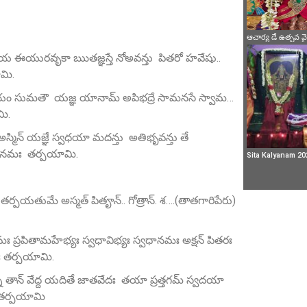
ఆచార్య డే ఉత్సవ 
 ఈయురవృకా ఋతజ్ఞస్తే నోఅవన్తు పితరో హవేషు..
ామి.
వయం సుమతౌ యజ్ఞ యానామ్‌ అపిభద్రే సామనసే స్వామ…
మి.
్మిన్‌ యజ్ఞే స్వధయా మదన్తు అతిభృవన్తు తే
 స్వధానమః తర్పయామి.
Sita Kalyanam 20
్పయతుమే అస్మత్ పితౄన్‌.. గోత్రాన్. శ….(తాతగారిపేరు)
ః ప్రపితామహేభ్యః స్వధావిభ్యః స్వధానమః అక్షన్ పితరః
మః తర్పయామి.
తాన్‌ వేద్ద యదితే జాతవేదః తయా ప్రత్తగమ్‌ స్వదయా
మః తర్పయామి