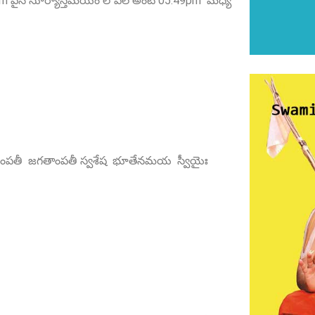
m పైన సూర్యాస్తమయం లోపల అంటే 05.49pm మధ్య
యౌ దంపతీ జగతాంపతీ స్వశేష భూతేనమయ స్వీయైః