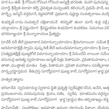
హరి ఓం తత్ శ్రీ గోవింద గోవింద గోవింద అస్యశ్రీ భగవతః మహా పురుషస్య శ్ర
పరార్దే, శ్రీశ్వేత వరాహ కల్పే వైవశ్వత మన్వంతరే, కలియుగే, ప్రథమే పాదే, జమ
పార్శ్వే, అస్మిన్ వర్తమానే, వ్యవహారికే ప్రభవాది, షష్ఠ్యాః సంవత్సరాణం మధ్యే
శుభకృత్ నామ సంవత్సరే దక్షిణాయనే. శరదృతౌ తులా మాసే శుక్ల పక్షే
యక్తాయాం ,శ్రీ విష్ణుయోగ శ్రీవిష్ణుకరణ శుభయోగ శుభకరణ ఏవంగుణ విషే
భగవదాజ్ఞయా శ్రీ మన్నారాయణ ప్రీత్యర్థం
(కావేరీ నదీ తీరే ప్రణవాకార విమానచ్చాయాయాం శ్రీరంగనాయికా సమేత శ్ర
ఆదివరాహక్షేత్రే స్వామి పుష్కరిణీ తీరే ఆనందవిమానచ్ఛాయాయాం శ్రీ పద్మా
(సత్యవ్రతక్షేత్రే పుణ్యకోటి విమానచ్ఛాయాయాం శ్రీ పేరుందేవీ నాయికా సమేత
వసురుద్ర ఆదిత్య స్వరూపాణం అస్మత్‌ పిత్రు పితామహ, ప్రపితామహణాం, సపత్
తాతా ,ముత్తాత) మాతుః పిత్రు, పితామహ, ప్రపితా మహాణాం సపత్నీకాణ
పార్శ్వగ్రస్థాస్తమన కేతుగ్రస్త సూర్యోపరాగ పుణ్య కాలే ,సూర్యోపరాగ శ్రాద్ధ ప్
సాత్విక త్యాగం
భగవానేవ స్వనియామ్య స్వరూప స్థితి ప్రవృత్తి స్వశేషతైక రసేన, అనేన, ఆ
ప్రయొజనాయ, పరమపురుషః శ్రియః, పతిః, స్వశేష భూతమిదం వర్గద్వయ పిత్రూణ
సూర్యోపరాగ పుణ్య కాలే ,సూర్యోపరాగ శ్రార్ధ (శ్రాద్ధం) తిల తర్పణాఖ్యం క
ప్రాచీనావీతి:::: స్థలప్రోక్షణం:: అపహతా, అసురా, రక్షాగుంసి, పిశాచా, యేక