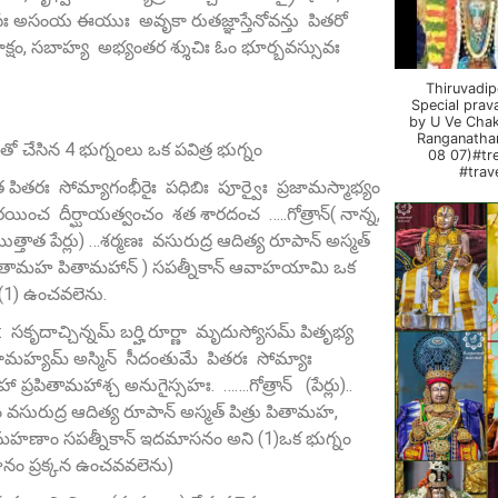
అసంయ ఈయుః అవృకా రుతజ్ఞాస్తేనోవన్తు పితరో
కాక్షం, సబాహ్య అభ్యంతర శ్శుచిః ఓం భూర్బవస్సువః
Thiruvadi
Special pra
by U Ve Chak
Ranganatha
తో చేసిన 4 భుగ్నంలు ఒక పవిత్ర భుగ్నం
08 07)#tr
#trav
ితరః సోమ్యాగంభీరైః పధిబిః పూర్వైః ప్రజామస్మాభ్యం
యించ దీర్ఘాయత్వంచం శత శారదంచ …..గోత్రాన్‌( నాన్న,
త్తాత పేర్లు) …శర్మణః వసురుద్ర ఆదిత్య రూపాన్‌ అస్మత్‌
 పితామహ పితామహాన్‌ ) సపత్నీకాన్ ఆవాహయామి ఒక
 (1) ఉంచవలెను.
సకృదాచ్చిన్నమ్‌ బర్హి రూర్ణా మృదుస్యోసమ్‌ పితృభ్య
భరామహ్యమ్‌ అస్మిన్ సీదంతుమే పితరః సోమ్యాః
 ప్రపితామహాశ్చ అనుగైస్సహః. …….గోత్రాన్ (పేర్లు)..
 వసురుద్ర ఆదిత్య రూపాన్‌ అస్మత్‌ పిత్రు పితామహ,
ామహణాం సపత్నీకాన్ ఇదమాసనం అని (1)ఒక భుగ్నం
ం ప్రక్కన ఉంచవవలెను)