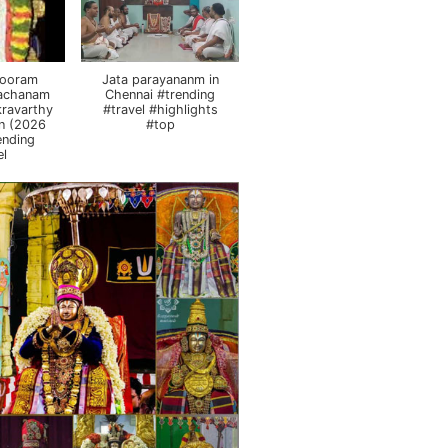
pooram
Jata parayananm in
vachanam
Chennai #trending
ravarthy
#travel #highlights
n (2026
#top
ending
el