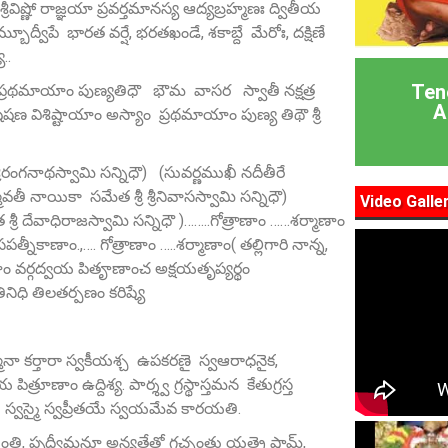
ీవిష్ణో రాజ్ఞయా ప్రవర్తమానస్య ఆద్యబ్రహ్మణః ద్వితీయ
్బూద్వీపే భారత వర్షే, భరతఖండే, శకాబ్దే మేరోః, దక్షిణే
..
Ten
 ప్రథమాయాం పుణ్యతిధౌ భౌమ వాసర స్వాతీ నక్షత్ర
A
షణ విశిష్టాయాం అస్యాం ప్రథమాయాం పుణ్య తిథౌ శ్రీ
ీరంగనాథస్వామి సన్నిధౌ) (సువర్ణముఖీ నదీతీరే
వతీ నాయికా సమేత శ్రీ శ్రీనివాసస్వామి సన్నిధౌ)
Video Galle
 శ్రీ దేవాధిరాజస్వామి సన్నిధౌ )……..గోత్రాణాం ……శర్మాణాం
నీకాణాం.,…. గోత్రాణాం …..శర్మాణాం( తల్లిగారి నాన్న,
ాం వర్గద్వయ పితౄణాంచ అక్షయతృప్యర్థం
రతినిధి తిలతర్పణం కరిష్యే
త్మనా కర్తారా స్వకీయశ్చ ఉపకరణై స్వఆరాధనైక,
ాం ఉద్దిశ్య. పార్శ్వ గ్రస్థాస్తమన కేతుగ్రస్త
ర్మ స్వస్మై స్వప్రీతయే స్వయమేవ కారయతి.
్షయంతి, పృధ్వీమనూ అన్యత్రేతో గచ్చంతు యత్రై షామ్‌,