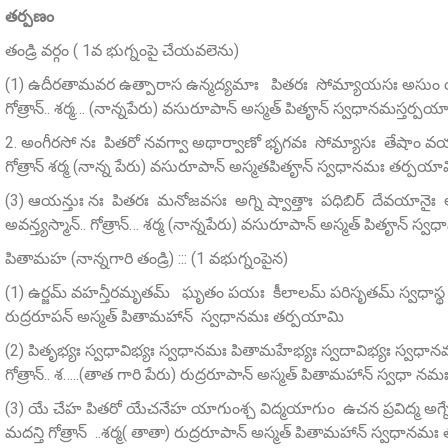
తర్పణం
తండ్రి వర్గం ( 1వ భుగ్నంపై చేయవలెను)
(1) ఉదీరతామవర ఉత్పారాస ఉన్మద్యమాః పితరః సోమ్యాయసః అసుం య
గోత్రాన్.. శర్మ… (నాన్నపేరు) వసురూపాన్‌ అస్మత్‌ పితౄన్‌ స్వధానమస్తర్పయ
2. అంగీరసో నః పితరో నవగ్వా అథార్వాణో భృగవః సోమ్యాసః తేషాం 
గోత్రాన్ శర్మ (నాన్న పేరు) వసురూపాన్‌ అస్మతపితౄన్‌ స్వధానమః తర్పయా
(3) ఆయన్తుః నః పితరః మనోజవసః అగ్ని ష్వాత్తాః పధిబిర్ దేవయానైః అస
అవన్త్యస్మాన్‌.. గోత్రాన్… శర్మ (నాన్నపేరు) వసురూపాన్‌ అస్మత్ పితౄన్‌
పితామహ (నాన్నగారి తండ్రి) ::: (1 వభుగ్నంపైన)
(1) ఉర్జమ్‌ వహన్తీరమృతమ్ ఘృతం పయః కీలాలమ్‌ పరిసృతమ్‌ స్వధాస్థ తర
రుద్రరూపన్‌ అస్మత్‌ పితామహాన్ స్వధానమః తర్పయామి
(2) పితృభ్యః స్వధావిభ్యః స్వధానమః పితామహేభ్యః స్వదావిభ్యః స్వధానమ
గోత్రాన్.. శ…..(తాత గారి పేరు) రుద్రరూపాన్ అస్మత్ పితామహాన్ స్వధా న
(3) యే చేహ పితరో యేచనేహ యాగుంశ్చ విద్మయాగుం ఉచన ప్రవిద్మ అగ్నే 
మదన్తి గోత్రాన్ ..శర్మ( తాతా) రుద్రరూపాన్‌ అస్మత్‌ పితామహాన్‌ స్వధాన