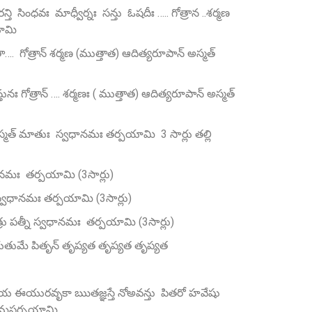
 సింధవః మాధ్వీర్నః సన్తు ఓషదీః ….. గోత్రాన ..శర్మణ
యామి
 గోత్రాన్ శర్మణ (ముత్తాత) ఆదిత్యరూపాన్‌ అస్మత్‌
 గోత్రాన్ …. శర్మణః ( ముత్తాత) ఆదిత్యరూపాన్‌ అస్మత్‌
పీ అస్మత్‌ మాతుః స్వధానమః తర్పయామి 3 సార్లు తల్లి
్వధానమః తర్పయామి (3సార్లు)
మహి స్వధానమః తర్పయామి (3సార్లు)
త్రు పత్నీ స్వధానమః తర్పయామి (3సార్లు)
తుమే పితృన్‌ తృప్యత తృప్యత తృప్యత
 ఈయురవృకా ఋతజ్ఞస్తే నోఅవన్తు పితరో హవేషు
నమస్తర్పయామి.