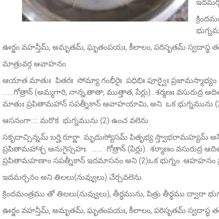
ఇదమర్చ
క్రిందమ
భుగ్న
ఊర్జం వహన్తీమ్‌, అమృతమ్‌, ఘృతంపయః, కీలాలం, పరిసృతమ్‌ స్వదాస్థ
మాత్రువర్గ ఆవాహనం
ఆయాత మాతుః పితరః సోమ్యా గంభీరైః పధిభిః పూర్వైః ప్రజామస్మాభ
…….గోత్రాన్‌ (అమ్మగారి, నాన్న,తాతా, ముత్తాత, పేర్లు) ..శర్మణః వసురు
మాతుః ప్రపితామహాన్ సపత్నీకాన్ ఆవాహయామి, అని ఒక భుగ్నమును (2
ఆసనంగా::::: మరొక భుగ్నమును (2) ఉంచ వలెను
సకృదాచ్చిన్నమ్‌ బర్హి రూర్ణా మృదుస్యోసమ్‌ పితృభ్య స్త్వాభరామహ్యమ్
ప్రపితామహాశ్చ అనుగైస్సహః. ……. గోత్రాన్ (పేర్లు).. శర్మాణం వసురుద్ర ఆద
ప్రపితామహణాం సపత్నీకాన్ ఇదమాసనం అని (2)ఒక భుగ్నం .ఆహహనం ప
ఇదమర్చనం అని తిలలు(నువ్వులు) చేర్చవలెను.
క్రిందమంత్రము తో తిలలు(నువ్వులు), తీర్ధమును, పిత్రు తీర్ధము ద్వారా
ఊర్జం వహన్తీమ్‌, అమృతమ్‌, ఘృతంపయః, కీలాలం, పరిసృతమ్‌ స్వదాస్థ