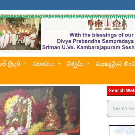
ల్ లైబ్రరీ
పలుకులు
విశ్వమ్
ముఖ్యమైన లింక
Search Web