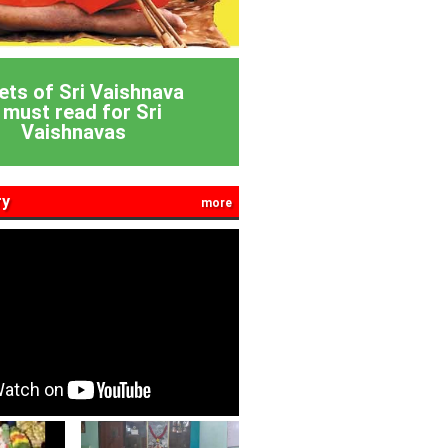
ets of Sri Vaishnava
 must read for Sri
Vaishnavas
ry
more