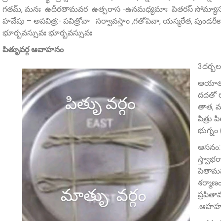
గతమ్‌, మనః ఉదీరతామవర ఉత్పరాస -ఉనమధ్యమాః పితరస్ సోమ్యాసః 
హవేషు – అపవిత్ర:- పవిత్రోవా సర్వావస్తాం ,గతోపివా, యస్మరేత, పుండరీ
భూర్బవస్సువః భూర్బవస్సువః
పితృువర్గ ఆవాహనం
3దర్బల
ఆయాత ప
దదతో ర
తాత, ము
పిత్రు
భుగ్నం
ఆసనం:: 
స్త్వా
పితామహా
శర్మాణం
ప్రపిత
.ఆహహన