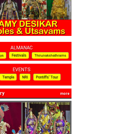
ALMANAC
Festivals
ays
Thirunakshathrams
EVENTS
Temple
NRI
Pontiffs’ Tour
ry
more