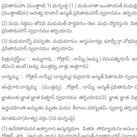
ప్రపితామహాః (ముత్తాత) 1) భుగ్నంపై (1 ) మధువాతా ఋతాయతే మధుక్షరన్తి
(ముత్తాతపేరు) ఆదిత్య రూపాన్‌ అస్మత్‌ ప్రపితామహావ్‌ స్వదానమః. తర్ప
(2) మధు నక్తము తోషసి మధుమత్‌ పార్ధివగుం రజః మధు ద్యౌరస్తునః పితా….
ప్రపితామహాన్‌ స్వధానమః తర్పయామి.
(3) మధుమాన్నో వనస్పతిః మధుమాగుం అస్తుసూర్యః, మాధ్వీ ర్గా వోభవన్తునః
ప్రపితామహన్‌ స్వధానమః తర్పయామి.
పిత్రువర్గస్త్రీలు::::: అమ్మగారు…. గోత్రాన్… నామ్నీ (అమ్మ ) వసుపత్నిరూ
జీవించి ఉంటే (అవ్వ, ముత్తవ్వ, వాళ్లు అత్తగారు)
నాన్నమ్మ:::::.. గోత్రాన్ నామ్నీ( నాన్నమ్మ) రుద్రరూపి అస్మత్‌ పితామహి స
తండ్రిగారి నాన్నమ్మ::::: (ముత్తవ్వ) ….గోత్రాన్… నామ్నీ అస్మత్‌ ప్రపితా
జ్ఞాతులకు:జ్ఞాత జ్ఞాత పితౄన్‌ స్వధానమః తర్పయామి(3) జ్ఞాత, జ్ఞాత పి
ఉర్జంవహింతి అమృతం ఘృతం పయః కీలాలం పరిసృతమ్‌ స్వధాస్థ తర్పయ
మాతమహ(మాతృ) వర్గం (2వ భుగ్నంపై)
(1) ఉదీరతామవర ఉత్పారాస ఉన్మద్యమాః పితరః సోమ్యాయసః అసుం య
గోత్రాన్.. శర్మ… (అమ్మకు నాన్న) వసురూపాన్‌ అస్మత్‌ మాతామహాన్ స్వధా