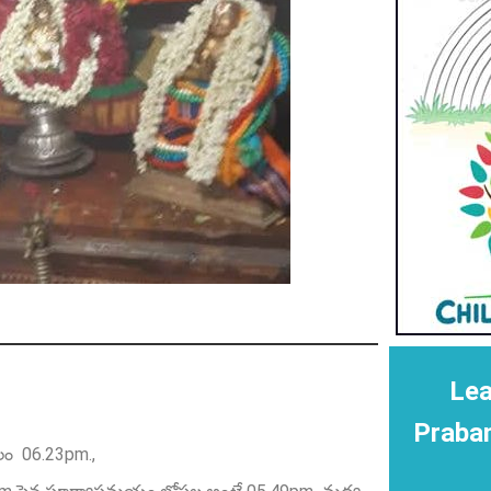
Lea
Praba
లం 06.23pm.,