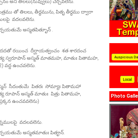
నం అని తిలలు(నువ్వులు) చేర్చవలెను.
ంత్రము తో తిలలు, తీర్ధమును, పితృ తీర్ధము ద్వారా
ములపై వదలవలెను.
 తర్పయతుమే అస్మతపితృూన్ .
్యం దదతో రయించ దీర్ఘాయత్వంచం శత శారదంచ
Auspicious D
ద్ర ఆదిత్య స్వరూపాన్‌ అస్మత్‌ మాతమహ, మాతుః పితామహ,
) వద్ద ఉంచవలెను.
Local
‌ అస్మిన్ సీదంతుమే పితరః సోమ్యాః పితామహా
ిత్య రూపాన్‌ అస్మత్‌ మాతుః పిత్రు పితామహ,
Photo Galle
్రక్కన ఉంచవవలెను)
 భుగ్నములపై వదలవలెను.
 తర్పయతుమే అస్మతమాతుః పితౄన్‌.