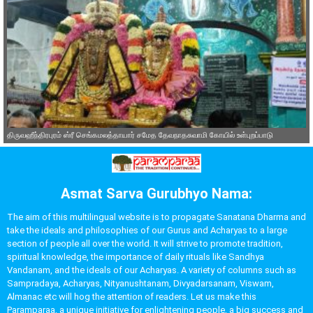
திருவஹீந்திரபுரம் ஸ்ரீ செங்கமலத்தாயார் சமேத தேவநாதசுவாமி கோயில் உள்புறப்பாடு
Asmat Sarva Gurubhyo Nama:
The aim of this multilingual website is to propagate Sanatana Dharma and
take the ideals and philosophies of our Gurus and Acharyas to a large
section of people all over the world. It will strive to promote tradition,
spiritual knowledge, the importance of daily rituals like Sandhya
Vandanam, and the ideals of our Acharyas. A variety of columns such as
Sampradaya, Acharyas, Nityanushtanam, Divyadarsanam, Viswam,
Almanac etc will hog the attention of readers. Let us make this
Paramparaa, a unique initiative for enlightening people, a big success and