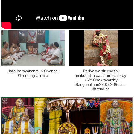
Jata parayananm in Chennai
Periyalwartirumozhi
#trending #travel
neikudattaipasuram classby
UVe Chakravarthy
Ranganathan28,07.26#class
#trending