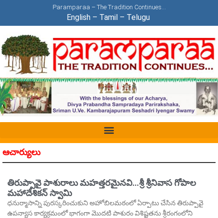
Paramparaa – The Tradition Continues…
English
–
Tamil
–
Telugu
ఆచార్యులు
తిరుప్పావై పాశురాలు మహత్తరమైనవి…శ్రీ శ్రీనివాస గోపాల
మహాదేశికన్‌ స్వామి
ధనుర్మాసాన్ని పురస్కరించుకుని అహోబిలమఠంలో ఏర్పాటు చేసిన తిరుప్పావై
ఉపన్యాస కార్యక్రమంలో భాగంగా మొదటి పాశురం విశిష్టతను శ్రీరంగంలోని