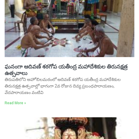
ఘనంగా ఆదివణ్‌ శఠగోప యతీంద్ర మహాదేశికుల తిరునక్షత్ర
ఉత్సవాలు
తిరుపతిలోని అహోబిలమఠంలో ఆదివణ్‌ శఠగోప యతీంద్ర మహాదేశికుల
తిరునక్షత్ర ఉత్సవాల్లో భాగంగా 2వ రోజున దివ్య ప్రబంధపారాయణం,
వేదపారాయణం వంటివి
Read More »