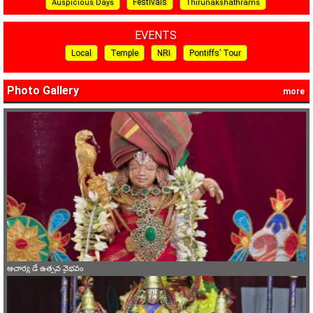
Festivals
Auspicious Days
Thirunakshathrams
EVENTS
Local
Temple
NRI
Pontiffs’ Tour
Photo Gallery
more
ఆచార్య డే ఉత్సవ వైభవం