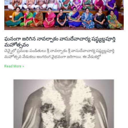
ఘనంగా జరిగిన నావల్పాకం వాసుదేవాచార్య షష్ఠ్యబ్దపూర్తి
మహోత్సవం
చెన్నైలో ప్రముఖ పండితులు శ్రీ నావల్పాకం శ్రీ వాసుదేవాచార్య షష్ఠ్యబ్దపూర్తి
మహోత్సవ వేడుకలు అంగరంగ వైభవంగా జరిగాయి. ఈ వేడుకల్లో
Read More »