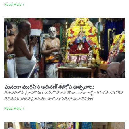
Read More »
ఘనంగా ముగిసిన ఆదివణ్‌ శఠగోప ఉత్సవాలు
తిరుపతిలోని శ్రీ అహోబిలమఠంలో మూడురోజులపాటు అక్టోబర్‌ 17 నుంచి 19వ
తేదీవరకు జరిగిన శ్రీ ఆదివణ్‌ శఠగోప యతీంద్ర మహాదేశికుల
Read More »