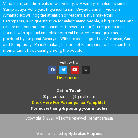
Vandanam, and the ideals of our Acharyas. A variety of columns such as
Sampradaya, Acharyas, Nityanushtanam, Divyadarsanam, Viswam,
Almanac etc will hog the attention of readers. Let us make this
Paramparaa, a unique initiative for enlightening people, a big success and
ensure that our tradition continues forever. Let our future generations
flourish with spiritual and philosophical knowledge and guidance
provided by our great Acharyas. With the blessings of our Acharyas, Gurus
and Sampradaya Parirakshakas, this tree of Paramparaa will sustain the
momentum of awakening among the people.
Follow Us
Disclaimer
Get in Touch
✉
paramparaa.in@gmail.com
Click Here For Paramparaa Pamphlet
For advertising & posting your articles
Copyright © 2021 All rights reserved | paramparaa.in
Website created by Hyderabad Graphics