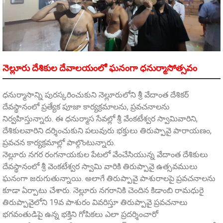
నెల్లూరు దేశికుల దేవాలయంలో ఘనంగా ధనుర్మాసోత్సవం
ధనుర్మాసాన్ని పురస్కరించుకుని నెల్లూరులోని శ్రీ వేదాంత దేశికర్‌
దేవస్థానంలో ప్రత్యేక పూజా కార్యక్రమాలను, ప్రవచనాలను
నిర్వహిస్తున్నారు. ఈ ధనుర్మాస సేవల్లో శ్రీ వేంకటేశ్వర స్వామివారిని,
దేశికులవారిని దర్శించుకుని పలువురు భక్తులు తిరుప్పావై పారాయణం,
ప్రవచన కార్యక్రమాల్లో పాల్గొంటున్నారు.
నెల్లూరు నగర రంగనాయకుల పేటలో వేంచేసియున్న వేదాంత దేశికులు
దేవస్థానంలో శ్రీ వెంకటేశ్వర స్వామి వారికి తిరుప్పావై ఉత్సవములు
ఘనంగా జరుగుతున్నాయి. అలాగే తిరుప్పావై పాశురాలపై ప్రవచనాలను
కూడా ఏర్పాటు చేశారు. నెల్లూరు నగరానికి చెందిన కిడాంబి రామధురై
తిరుప్పావైలోని 19వ పాశురం వివరిస్తూ తిరుప్పావై ప్రవచనాలు
భగవంతుడిపై ఉన్న భక్తిని గోపికలు ఎలా ప్రదర్శించారో