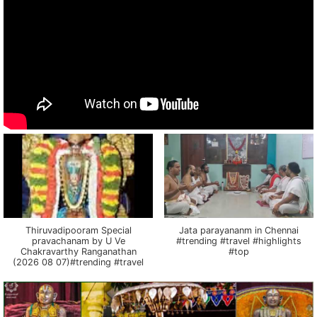
Thiruvadipooram Special
Jata parayananm in Chennai
pravachanam by U Ve
#trending #travel #highlights
Chakravarthy Ranganathan
#top
(2026 08 07)#trending #travel