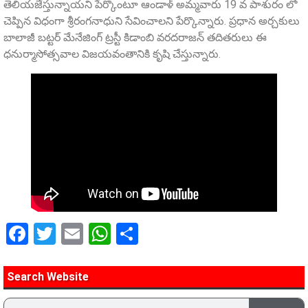
తెలియజేస్తున్నాయని పేర్కొంటూ ఆండాళ్‌ అమ్మవారు 19 వ పాశురం లో
చెప్పిన విధంగా శ్రీరంగనాధుని సేవించాలని పేర్కొన్నారు. ప్రధాన అర్చకులు
బాలాజీ బట్టర్‌ మేనేజింగ్‌ ట్రస్టీ కిడాంబి వరదరాజన్‌ తదితరులు ఈ
ధనుర్మాసోత్సవాల విజయవంతానికి కృషి చేస్తున్నారు.
Facebook
Twitter
Email
WhatsApp
Share
Search Website