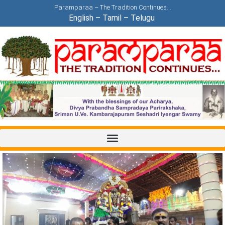
Paramparaa – The Tradition Continues…
English
–
Tamil
–
Telugu