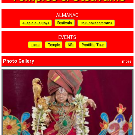
ALMANAC
Festivals
Auspicious Days
Thirunakshathrams
EVENTS
Local
Temple
NRI
Pontiffs’ Tour
Photo Gallery
more