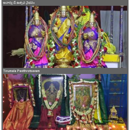
ఆచార్య డే ఉత్సవ వైభవం
Tirumala Pavithrotsavam