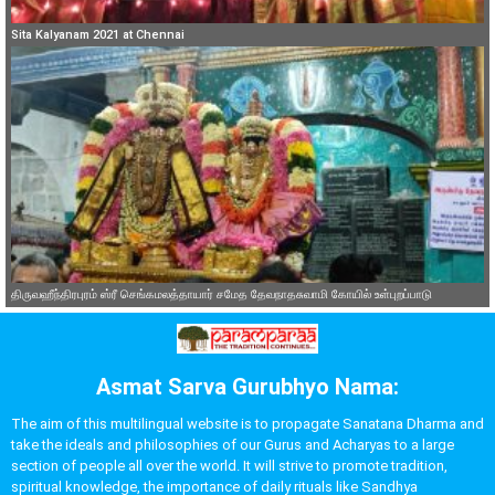
Sita Kalyanam 2021 at Chennai
திருவஹீந்திரபுரம் ஸ்ரீ செங்கமலத்தாயார் சமேத தேவநாதசுவாமி கோயில் உள்புறப்பாடு
Asmat Sarva Gurubhyo Nama:
The aim of this multilingual website is to propagate Sanatana Dharma and
take the ideals and philosophies of our Gurus and Acharyas to a large
section of people all over the world. It will strive to promote tradition,
spiritual knowledge, the importance of daily rituals like Sandhya