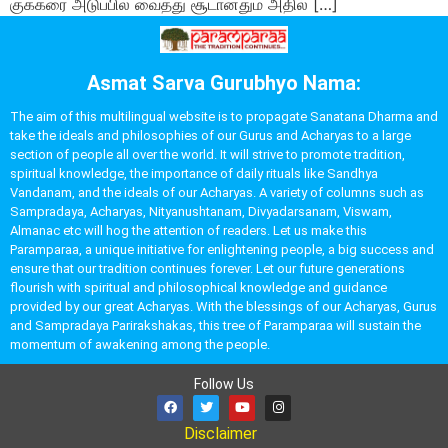
குக்கரை அடுப்பில் வைத்து சூடானதும் அதில் […]
Asmat Sarva Gurubhyo Nama:
The aim of this multilingual website is to propagate Sanatana Dharma and
take the ideals and philosophies of our Gurus and Acharyas to a large
section of people all over the world. It will strive to promote tradition,
spiritual knowledge, the importance of daily rituals like Sandhya
Vandanam, and the ideals of our Acharyas. A variety of columns such as
Sampradaya, Acharyas, Nityanushtanam, Divyadarsanam, Viswam,
Almanac etc will hog the attention of readers. Let us make this
Paramparaa, a unique initiative for enlightening people, a big success and
ensure that our tradition continues forever. Let our future generations
flourish with spiritual and philosophical knowledge and guidance
provided by our great Acharyas. With the blessings of our Acharyas, Gurus
and Sampradaya Parirakshakas, this tree of Paramparaa will sustain the
momentum of awakening among the people.
Follow Us
Disclaimer