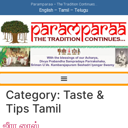
Paramparaa – The Tradition Continues…
English
–
Tamil
–
Telugu
Category:
Taste &
Tips Tamil
ஜீரா ரைஸ்