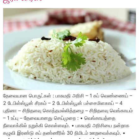
தேவையான பொருட்கள் : பாசுமதி அரிசி – 1 கப் வெண்ணைய் –
2 டேபிள்ஸ்பூன் சீரகம் – 2 டேபிள்ஸ்பூன் பச்சைமிளகாய் – 4
புதினா – சிறிதளவு கொத்தமல்லித்தழை – சிறிதளவு வெங்காயம்
– 1 உப்பு – தேவையானது செய்முறை : • வெங்காயத்தை
நீளவாக்கில் நறுக்கி கொள்ளவும். • பாசுமதி அரிசியை நன்றாக
கழுவி இரண்டு கப் தண்ணீரில் 30 நிமிடம் ஊறவைக்கவும். •