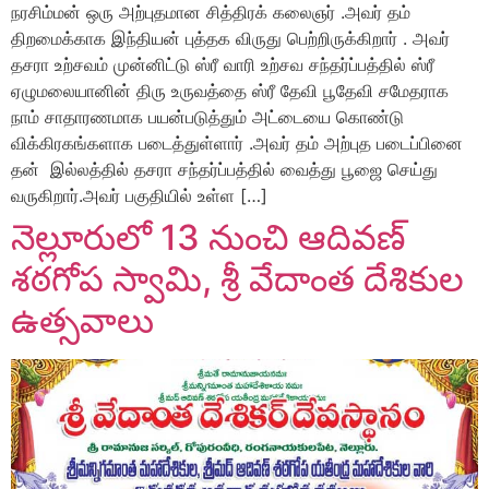
நரசிம்மன் ஒரு அற்புதமான சித்திரக் கலைஞர் .அவர் தம்
திறமைக்காக இந்தியன் புத்தக விருது பெற்றிருக்கிறார் . அவர்
தசரா உற்சவம் முன்னிட்டு ஸ்ரீ வாரி உற்சவ சந்தர்ப்பத்தில் ஸ்ரீ
ஏழுமலையானின் திரு உருவத்தை ஸ்ரீ தேவி பூதேவி சமேதராக
நாம் சாதாரணமாக பயன்படுத்தும் அட்டையை கொண்டு
விக்கிரகங்களாக படைத்துள்ளார் .அவர் தம் அற்புத படைப்பினை
தன் இல்லத்தில் தசரா சந்தர்ப்பத்தில் வைத்து பூஜை செய்து
வருகிறார்.அவர் பகுதியில் உள்ள […]
నెల్లూరులో 13 నుంచి ఆదివణ్‌
శఠగోప స్వామి, శ్రీ వేదాంత దేశికుల
ఉత్సవాలు