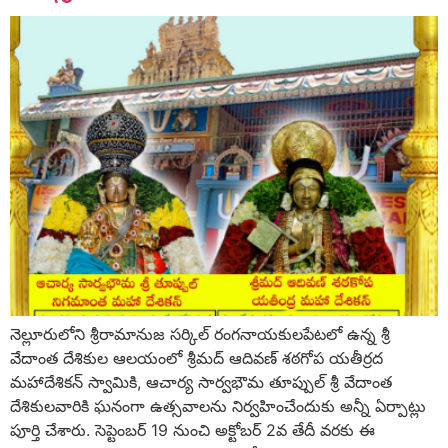
నెల్లూరులోని శ్రీరామానుజ సర్కిల్‌ రంగనాయకులపేటలో ఉన్న శ్రీ
వేదాంత దేశికుల ఆలయంలో శ్రీమద్‌ ఆదివణ్‌ శఠగోప యతీర్రద
మహాదేశికన్‌ స్వామికి, ఆచార్య సార్వభౌమ తూప్పుల్‌ శ్రీ వేదాంత
దేశికులవారికి ఘనంగా ఉత్సవాలను నిర్వహించేందుకు అన్నీ ఏర్పాట్లు
పూర్తి చేశారు. సెప్టెంబర్‌ 19 నుంచి అక్టోబర్‌ 2వ తేదీ వరకు ఈ