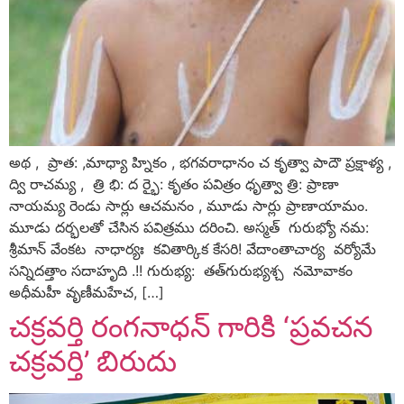
అథ , ప్రాత: ,మాధ్యా హ్నికం , భగవరాధానం చ కృత్వా పాదౌ ప్రక్షాళ్య ,
ద్వి రాచమ్య , త్రి భి: ద ర్భై: కృతం పవిత్రం ధృత్వా త్రి: ప్రాణా
నాయమ్య రెండు సార్లు ఆచమనం , మూడు సార్లు ప్రాణాయామం.
మూడు దర్భలతో చేసిన పవిత్రము దరించి. అస్మత్‌ గురుభ్యో నమ:
శ్రీమాన్‌ వేంకట నాధార్యః కవితార్కిక కేసరి! వేదాంతాచార్య వర్యోమే
సన్నిదత్తాం సదాహృది .!! గురుభ్య: తత్‌గురుభ్యశ్చ నమోవాకం
అధీమహీ వృణీమహేచ, […]
చక్రవర్తి రంగనాధన్‌ గారికి ‘ప్రవచన
చక్రవర్తి’ బిరుదు