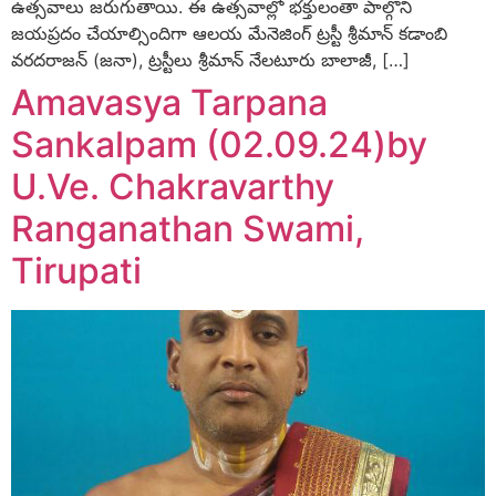
ఉత్సవాలు జరుగుతాయి. ఈ ఉత్సవాల్లో భక్తులంతా పాల్గొని
జయప్రదం చేయాల్సిందిగా ఆలయ మేనెజింగ్‌ ట్రస్టీ శ్రీమాన్‌ కడాంబి
వరదరాజన్‌ (జనా), ట్రస్టీలు శ్రీమాన్‌ నేలటూరు బాలాజీ, […]
Amavasya Tarpana
Sankalpam (02.09.24)by
U.Ve. Chakravarthy
Ranganathan Swami,
Tirupati