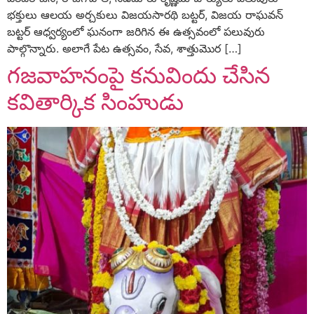
భక్తులు ఆలయ అర్చకులు విజయసారథి బట్టర్‌, విజయ రాఘవన్‌
బట్టర్‌ ఆధ్వర్యంలో ఘనంగా జరిగిన ఈ ఉత్సవంలో పలువురు
పాల్గొన్నారు. అలాగే పేట ఉత్సవం, సేవ, శాత్తుమొర […]
గజవాహనంపై కనువిందు చేసిన
కవితార్కిక సింహుడు