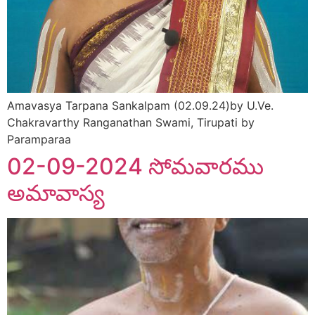
Amavasya Tarpana Sankalpam (02.09.24)by U.Ve.
Chakravarthy Ranganathan Swami, Tirupati by
Paramparaa
02-09-2024 సోమవారము
అమావాస్య