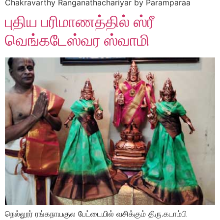
Chakravarthy Ranganathachariyar by Paramparaa
புதிய பரிமாணத்தில் ஸ்ரீ
வெங்கடேஸ்வர ஸ்வாமி
நெல்லூர் ரங்கநாயகுல பேட்டையில் வசிக்கும் திரு.கடாம்பி