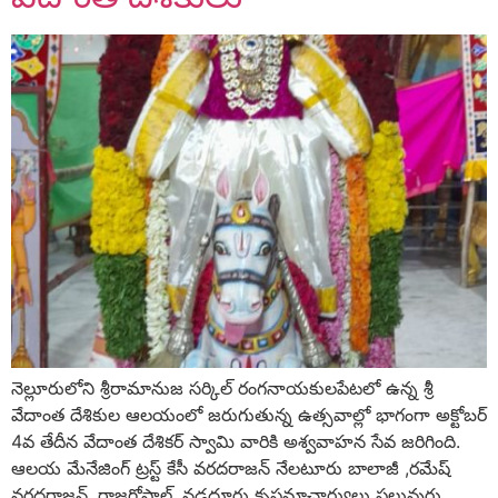
నెల్లూరులోని శ్రీరామానుజ సర్కిల్‌ రంగనాయకులపేటలో ఉన్న శ్రీ
వేదాంత దేశికుల ఆలయంలో జరుగుతున్న ఉత్సవాల్లో భాగంగా అక్టోబర్‌
4వ తేదీన వేదాంత దేశికర్‌ స్వామి వారికి అశ్వవాహన సేవ జరిగింది.
ఆలయ మేనేజింగ్‌ ట్రస్ట్‌ కేసీ వరదరాజన్‌ నేలటూరు బాలాజీ ,రమేష్‌
వరదరాజన్‌, రాజగోపాల్‌, నడదూరు కృష్ణమాచార్యులు పలువురు