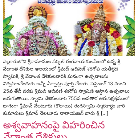
నెల్లూరులోని శ్రీరామానుజ సర్కిల్‌ రంగనాయకులపేటలో ఉన్న శ్రీ
వేదాంత దేశికుల ఆలయంలో శ్రీమద్‌ ఆదివణ్‌ శఠగోప యతీర్రద
స్వామికి, శ్రీ వేదాంత దేశికులవారికి ఘనంగా ఉత్సవాలను
నిర్వహించేందుకు అన్నీ ఏర్పాట్లు పూర్తి చేశారు. సెప్టెంబర్‌ 13 నుంచి
25వ తేదీ వరకు శ్రీమద్‌ ఆదివణ్‌ శఠగోప స్వామికి ఆస్థాన ఉత్సవాలు
జరుగుతాయి. స్వామి దేశికులవారి 755వ అవతార తిరునక్షత్రములో
భాగంగా శ్రీమాన్‌ నేలటూరు (కొలాయి) రంగస్వామి స్మారకార్థం వారి
కుమారులు శ్రీమాన్‌ నేలటూరు నారాయణన్‌ వారు శ్రీ […]
అశ్వవాహనంపై విహరించిన
వేదాంత దేశికులు