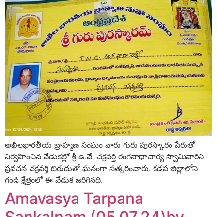
అఖిలభారతీయ బ్రాహ్మణ సంఘం వారు గురు పురస్కారం పేరుతో
నిర్వహించిన వేడుకల్లో శ్రీ ఉ.వే. చక్రవర్తి రంగనాధాచార్య స్వామివారిని
ప్రవచన చక్రవర్తి బిరుదుతో ఘనంగా సత్కరించారు. కడప జిల్లాలోని
గండి క్షేత్రంలో ఈ వేడుక జరిగినది.
Amavasya Tarpana
Sankalpam (05.07.24)by