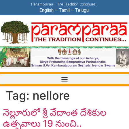
Paramparaa – The Tradition Continues…
English
–
Tamil
–
Telugu
Tag:
nellore
నెల్లూరులో శ్రీ వేదాంత దేశికుల
ఉత్సవాలు 19 నుంచి..