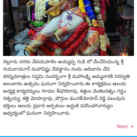
నెల్లూరు నగరం వేదయపాలెం అయ్యప్ప గుడి లో వేంచేసియున్న శ్రీ
గురువాయూర్ మహావిష్ణు దేవస్థానం నందు ఆదివారం దేవి
శరన్నవరాత్రుల సప్తమి సందర్భంగా శ్రీ మహాలక్ష్మి అమ్మవారికి సరస్వతి
అలంకారం ఉత్సవం ఘనంగా నిర్వహించారు.ఈ కార్యక్రమం ఆలయ
అధ్యక్ష కార్యదర్శులు గూడల శేషగిరిరావు, కత్తుల వెంకటరత్నం గడ్డం
రత్నయ్య, కత్తి మోహన్రావు ,బొగ్గుల మురళీమోహన్ రెడ్డి పలువురు
భక్తులు ఆలయ ప్రధాన అర్చకులు అద్దంకి నరసింహాచార్యుల
ఆధ్వర్యంలో ఘనంగా నిర్వహించారు.
Next
→