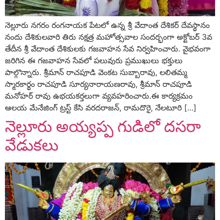
నెల్లూరు నగరం రంగనాయక పేటలో ఉన్న శ్రీ వేదాంత దేశికర్‌ దేవస్థానం
నందు దేశికులవారి తిరు నక్షత్ర మహోత్సవాల సందర్భంగా అక్టోబర్‌ 3వ
తేదీన శ్రీ వేదాంత దేశికులకు గజవాహన సేవ నిర్వహించారు. వైభవంగా
జరిగిన ఈ గజవాహన సేవలో పలువురు ప్రముఖులు భక్తులు
పాల్గొన్నారు. శ్రీమాన్‌ రాచపూడి వెంకట సుబ్బారావు, లలితమ్మ
స్మారకార్థం రాచపూడి సూర్యనారాయణరావు, శ్రీమాన్‌ రాచపూడి
మనోహర్‌ రావు ఉభయకర్తలుగా వ్యవహరించారు.ఈ కార్యక్రమం
ఆలయ మేనేజింగ్‌ ట్రస్ట్‌ కేసి వరదరాజన్‌, రామదొరై, నేలటూరి […]
నెల్లూరు అయ్యప్ప గుడిలో దసరా
వేడుకలు