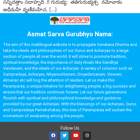
సన్నిదత్తాం సదాహృది .!! గురుభ్య: తత్‌గురుభ్యశ్చ నమోవాకం
అధీమహీ వృణీమహేచ, […]
Asmat Sarva Gurubhyo Nama:
The aim of this multilingual website is to propagate Sanatana Dharma and
take the ideals and philosophies of our Gurus and Acharyas to a large
section of people all over the world. It will strive to promote tradition,
spiritual knowledge, the importance of daily rituals like Sandhya
Vandanam, and the ideals of our Acharyas. A variety of columns such as
Sampradaya, Acharyas, Nityanushtanam, Divyadarsanam, Viswam,
Almanac etc will hog the attention of readers. Let us make this
Paramparaa, a unique initiative for enlightening people, a big success and
ensure that our tradition continues forever. Let our future generations
flourish with spiritual and philosophical knowledge and guidance
provided by our great Acharyas. With the blessings of our Acharyas, Gurus
and Sampradaya Parirakshakas, this tree of Paramparaa will sustain the
momentum of awakening among the people.
Follow Us