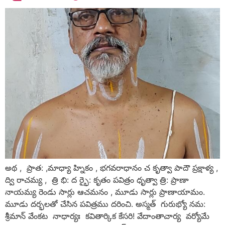
అథ , ప్రాత: ,మాధ్యా హ్నికం , భగవరాధానం చ కృత్వా పాదౌ ప్రక్షాళ్య ,
ద్వి రాచమ్య , త్రి భి: ద ర్భై: కృతం పవిత్రం ధృత్వా త్రి: ప్రాణా
నాయమ్య రెండు సార్లు ఆచమనం , మూడు సార్లు ప్రాణాయామం.
మూడు దర్భలతో చేసిన పవిత్రము దరించి. అస్మత్‌ గురుభ్యో నమ:
శ్రీమాన్‌ వేంకట నాధార్యః కవితార్కిక కేసరి! వేదాంతాచార్య వర్యోమే