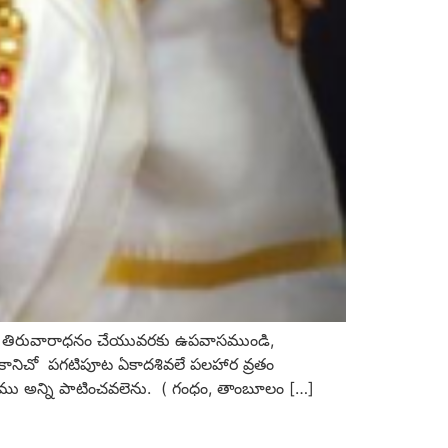
తిరువారాధనం చేయువరకు ఉపవాసముండి,
ు కానిచో పగటిపూట ఏకాదశివలే పలహార వ్రతం
ము అన్ని పాటించవలెను. ( గంధం, తాంబూలం […]