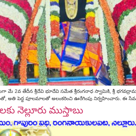
ంగా మే 2వ తేదీన శ్రీదేవి భూదేవి సమేత శ్రీరంగనాధ స్వామికి, శ్రీ భగవద్
లతో, అతి పెద్ద పూలమాలతో అలంకరించి ఊరేగింపు నిర్వహించారు. ఈ సేవను
లకు నెల్లూరు ముస్తాబు