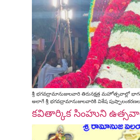
శ్రీ భగవద్రామానుజులవారి తిరునక్షత్ర మహోత్సవాల్లో భాగ
అలాగే శ్రీ భగవద్రామానుజులవారికి విశేష పుష్పాలంకరణ
కవితార్కిక సింహుని ఉత్సవా