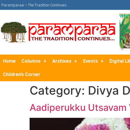
Paramparaa – The Tradition Continues…
Home
Columns
Archives
Events
Digital Li
Children’s Corner
Category:
Divya 
Aadiperukku Utsavam V