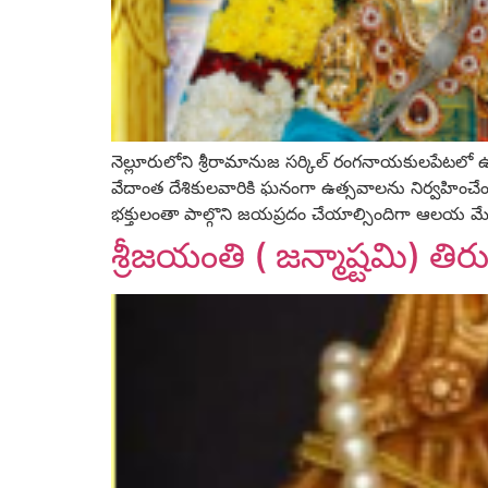
నెల్లూరులోని శ్రీరామానుజ సర్కిల్‌ రంగనాయకులపేటలో ఉన
వేదాంత దేశికులవారికి ఘనంగా ఉత్సవాలను నిర్వహించేందుక
భక్తులంతా పాల్గొని జయప్రదం చేయాల్సిందిగా ఆలయ మేనెజింగ్
శ్రీజయంతి ( జన్మాష్టమి) త