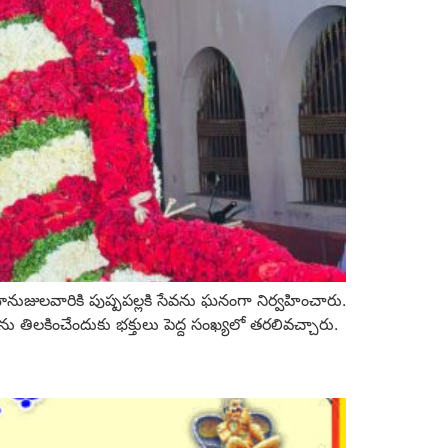
రామానుజులవారికి పుష్పపల్లకి సేవను ఘనంగా నిర్వహించారు.
 తిలకించేందుకు భక్తులు పెద్ద సంఖ్యలో తరలివచ్చారు.