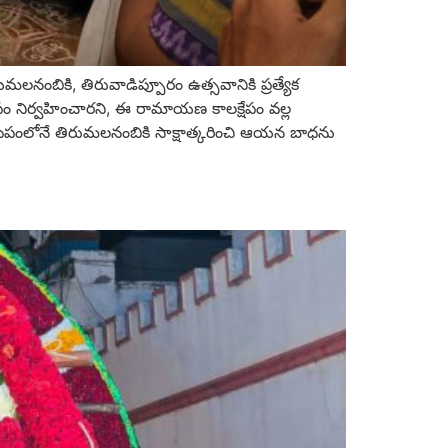
రుమలనంబికి, తిరువాడిప్పూరం ఉత్సవానికి ప్రత్యేక
ం నిర్వహించారని, ఈ రామాయణ కాలక్షేపం వల్ల
టపంలోనే తిరుమలనంబికి సాక్షాత్కరించి ఆయన బాధను