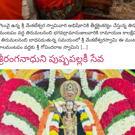
న్న శ్రీ వేంకటేశ్వర స్వామివారి అభిషేకానికి తీర్థకైంకర్యం చేస్తున్న తి
ాలమంటపం వద్ద తిరుమలనంబి భగవద్రామానుజులవారికి రామాయణ కాలక్షేప
ని తిరుమలనంబి బాధపడుతున్న సమయంలో శ్రీ వేంకటేశ్వరస్వామి ఈ మం
ంటపం వద్దకు శ్రీ గోవిందరాజ స్వామిని […]
రీరంగనాధుని పుష్పపల్లకీ సేవ