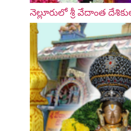
నెల్లూరులో శ్రీ వేదాంత దేశ