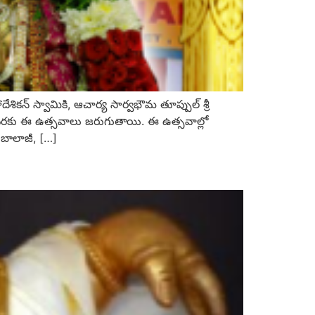
కన్‌ స్వామికి, ఆచార్య సార్వభౌమ తూప్పుల్‌ శ్రీ
తేదీ వరకు ఈ ఉత్సవాలు జరుగుతాయి. ఈ ఉత్సవాల్లో
ు బాలాజీ, […]