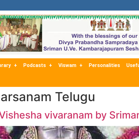
brary
Podcasts
Viswam
Personalities
Usefu
Darsanam Telugu
ishesha vivaranam by Sriman 