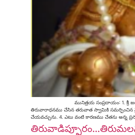
మునిత్రయ సంప్రదాయం: 1. శ్రీ జయంతి రోజు 
తిరువారాధనము చేసిన తరువాత స్వామికి సమర్పించిన న
చేయవచ్చును. 4. ఎటు వంటి కారణము చేతను అన్న ప్
తిరువాడిప్పూరం…తిరుమలనం