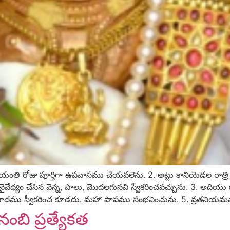
పూర్తిగా ఉపవాసము చేయవలెను. 2. అట్లు కానియెడల రాత్రి 
ైవేధ్యం చేసిన వెన్న, పాలు, మొదలగునవి స్వీకరించవచ్చును. 3. అదియ
రసాదము స్వీకరించ కూడదు. మహా పాపము సంభవించును. 5. వ్రతనియమ
బి ప్రత్యేకత