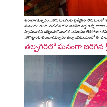
తిరువాడిప్పూరం…తిరుమలనంబి ప్రత్యేకత తిరుమలలో కొలువై ఉ
సంబంధం ఉంది. తిరుపతిలోని అలిపిరి వద్ద ఉన్న పాద
స్వామివారిని దర్శించుకోవడానికి సమయం లేకపోయింద
పోగొట్టారట.తిరువాడిప్పూరం ఉత్సవసమయంలో ఈ పాదాలమ
తల్పగిరిలో ఘనంగా జరిగిన శ్