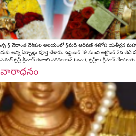
్న శ్రీ వేదాంత దేశికుల ఆలయంలో శ్రీమద్‌ ఆదివణ్‌ శఠగోప యతీర్రద మహాదేశి
ు అన్నీ ఏర్పాట్లు పూర్తి చేశారు. సెప్టెంబర్‌ 19 నుంచి అక్టోబర్‌ 2వ 
‌ ట్రస్టీ శ్రీమాన్‌ కడాంబి వరదరాజన్‌ (జనా), ట్రస్టీలు శ్రీమాన్‌ నేలటూర
ిరువారాధనం